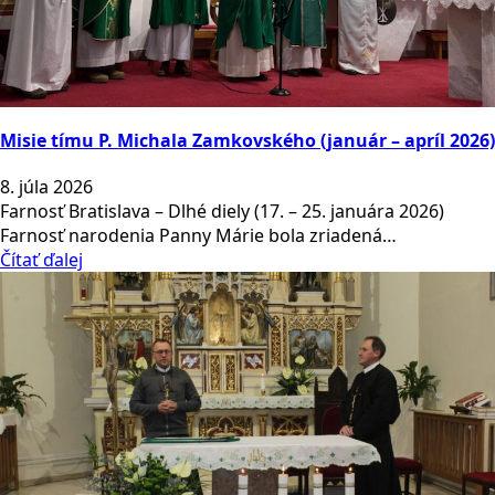
Misie tímu P. Michala Zamkovského (január – apríl 2026)
8. júla 2026
Farnosť Bratislava – Dlhé diely (17. – 25. januára 2026)
Farnosť narodenia Panny Márie bola zriadená…
Čítať ďalej