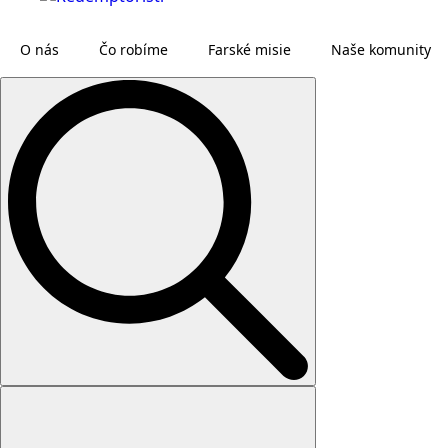
O nás
Čo robíme
Farské misie
Naše komunity
Search
for: