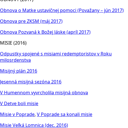
Obnova o Matke ustavičnej pomoci (Považany – jún 2017)
Obnova pre ZKSM (máj 2017)
Obnova Pozvaná k Božej láske (apríl 2017)
MISIE (2016)
Odpustky spojené s misiami redemptoristov v Roku
milosrdenstva
Misijný plán 2016
Jesenná misijná sezóna 2016
V Humennom vyvrcholila misijná obnova
V Detve boli misie
Misie v Poprade
,
V Poprade sa konali misie
Misie Veľká Lomnica (dec. 2016)