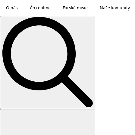
O nás
Čo robíme
Farské misie
Naše komunity
Search
for: