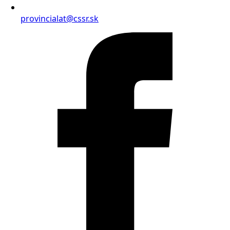
provincialat@cssr.sk