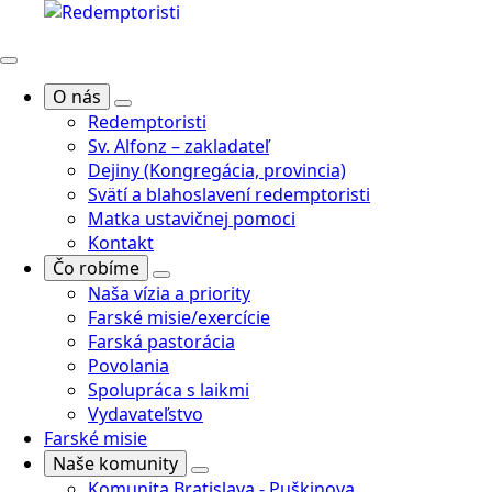
O nás
Redemptoristi
Sv. Alfonz – zakladateľ
Dejiny (Kongregácia, provincia)
Svätí a blahoslavení redemptoristi
Matka ustavičnej pomoci
Kontakt
Čo robíme
Naša vízia a priority
Farské misie/exercície
Farská pastorácia
Povolania
Spolupráca s laikmi
Vydavateľstvo
Farské misie
Naše komunity
Komunita Bratislava - Puškinova