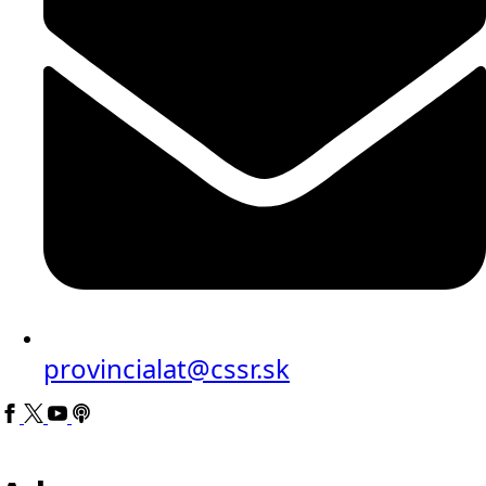
provincialat@cssr.sk