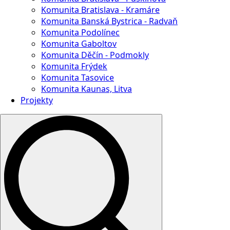
Komunita Bratislava - Kramáre
Komunita Banská Bystrica - Radvaň
Komunita Podolínec
Komunita Gaboltov
Komunita Děčín - Podmokly
Komunita Frýdek
Komunita Tasovice
Komunita Kaunas, Litva
Projekty