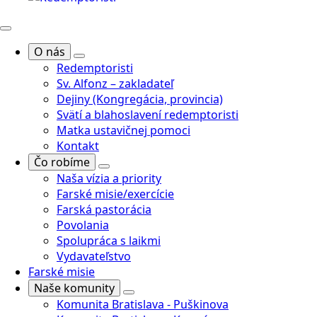
O nás
Redemptoristi
Sv. Alfonz – zakladateľ
Dejiny (Kongregácia, provincia)
Svätí a blahoslavení redemptoristi
Matka ustavičnej pomoci
Kontakt
Čo robíme
Naša vízia a priority
Farské misie/exercície
Farská pastorácia
Povolania
Spolupráca s laikmi
Vydavateľstvo
Farské misie
Naše komunity
Komunita Bratislava - Puškinova