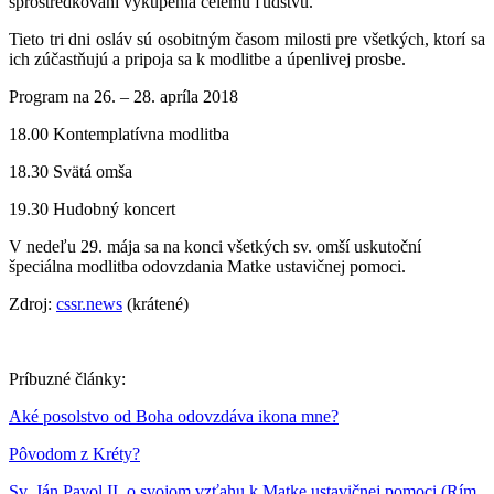
sprostredkovaní vykúpenia celému ľudstvu.
Tieto tri dni osláv sú osobitným časom milosti pre všetkých, ktorí sa
ich zúčastňujú a pripoja sa k modlitbe a úpenlivej prosbe.
Program na 26. – 28. apríla 2018
18.00 Kontemplatívna modlitba
18.30 Svätá omša
19.30 Hudobný koncert
V nedeľu 29. mája sa na konci všetkých sv. omší uskutoční
špeciálna modlitba odovzdania Matke ustavičnej pomoci.
Zdroj:
cssr.news
(krátené)
Príbuzné články:
Aké posolstvo od Boha odovzdáva ikona mne?
Pôvodom z Kréty?
Sv. Ján Pavol II. o svojom vzťahu k Matke ustavičnej pomoci (Rím,