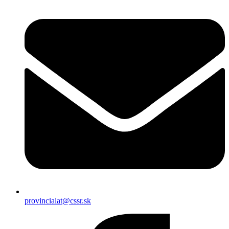
provincialat@cssr.sk