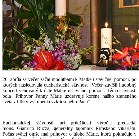
26. apríla sa večer začal modlitbami k Matke ustavičnej pomoci, po
ktorých nasledovala eucharistická slávnosť. Večer zavŕšil hudobný
koncert venovaný k úcte Matke ustavičnej pomoci.
Téma slávnosti
bola „Príhovor Panny Márie uzdravuje korene nášho zraneného
sveta z hĺbky vykúpenia vzkrieseného Pána“.
Eucharistickej slávnosti pri príležitosti výročia predsedal
mons. Gianrico Ruzza, generálny tajomník Rímskeho vikariátu.
Počas svätej omše mal príhovor o úlohe Márie, ktorá pokračuje v