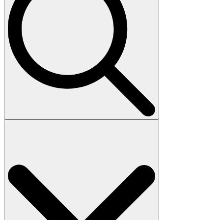
Search
for: