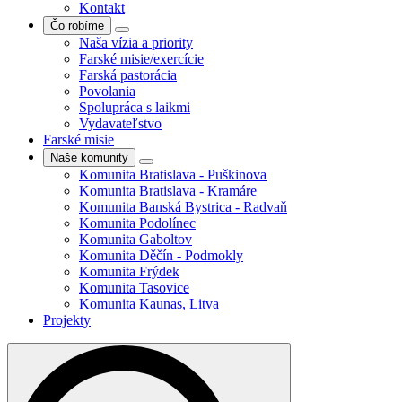
Kontakt
Čo robíme
Naša vízia a priority
Farské misie/exercície
Farská pastorácia
Povolania
Spolupráca s laikmi
Vydavateľstvo
Farské misie
Naše komunity
Komunita Bratislava - Puškinova
Komunita Bratislava - Kramáre
Komunita Banská Bystrica - Radvaň
Komunita Podolínec
Komunita Gaboltov
Komunita Děčín - Podmokly
Komunita Frýdek
Komunita Tasovice
Komunita Kaunas, Litva
Projekty