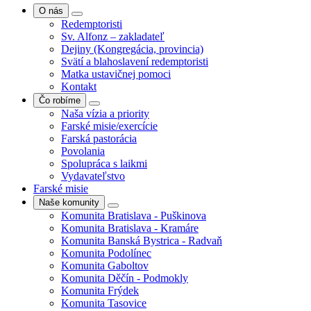
O nás
Redemptoristi
Sv. Alfonz – zakladateľ
Dejiny (Kongregácia, provincia)
Svätí a blahoslavení redemptoristi
Matka ustavičnej pomoci
Kontakt
Čo robíme
Naša vízia a priority
Farské misie/exercície
Farská pastorácia
Povolania
Spolupráca s laikmi
Vydavateľstvo
Farské misie
Naše komunity
Komunita Bratislava - Puškinova
Komunita Bratislava - Kramáre
Komunita Banská Bystrica - Radvaň
Komunita Podolínec
Komunita Gaboltov
Komunita Děčín - Podmokly
Komunita Frýdek
Komunita Tasovice