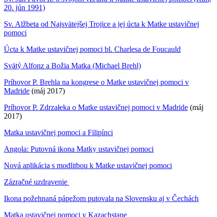
20. jún 1991)
Sv. Alžbeta od Najsvätejšej Trojice a jej úcta k Matke ustavičnej
pomoci
Úcta k Matke ustavičnej pomoci bl. Charlesa de Foucauld
Svätý Alfonz a Božia Matka (Michael Brehl)
Príhovor P. Brehla na kongrese o Matke ustavičnej pomoci v
Madride
(máj 2017)
Príhovor P. Zdrzałeka o Matke ustavičnej pomoci v Madride
(máj
2017)
Matka ustavičnej pomoci a Filipínci
Angola: Putovná ikona Matky ustavičnej pomoci
Nová aplikácia s modlitbou k Matke ustavičnej pomoci
Zázračné uzdravenie
Ikona požehnaná pápežom putovala na Slovensku aj v Čechách
Matka ustavičnej pomoci v Kazachstane