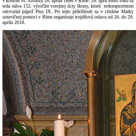
v kostole sv. Alfonza 26. apríla 1866 v Ríme. 26. apríl tohto roku sa
teda stáva 152. výročím verejnej úcty Ikony, ktorú r
edemptoristom
odovzdal pápež Pius IX.
Pri tejto príležitosti sa v chráme Matky
ustavičnej pomoci v Ríme organizuje trojdňová oslava od 26. do 29.
apríla 2018.