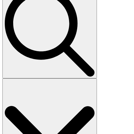
Search
for: