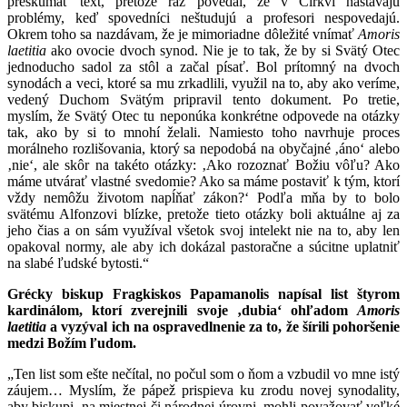
preskúmať text, pretože raz povedal, že v Cirkvi nastávajú
problémy, keď spovedníci neštudujú a profesori nespovedajú.
Okrem toho sa nazdávam, že je mimoriadne dôležité vnímať
Amoris
laetitia
ako ovocie dvoch synod. Nie je to tak, že by si Svätý Otec
jednoducho sadol za stôl a začal písať. Bol prítomný na dvoch
synodách a veci, ktoré sa mu zrkadlili, využil na to, aby ako veríme,
vedený Duchom Svätým pripravil tento dokument. Po tretie,
myslím, že Svätý Otec tu neponúka konkrétne odpovede na otázky
tak, ako by si to mnohí želali. Namiesto toho navrhuje proces
morálneho rozlišovania, ktorý sa nepodobá na obyčajné ‚áno‘ alebo
‚nie‘, ale skôr na takéto otázky: ‚Ako rozoznať Božiu vôľu? Ako
máme utvárať vlastné svedomie? Ako sa máme postaviť k tým, ktorí
vždy nemôžu životom napĺňať zákon?‘ Podľa mňa by to bolo
svätému Alfonzovi blízke, pretože tieto otázky boli aktuálne aj za
jeho čias a on sám využíval všetok svoj intelekt nie na to, aby len
opakoval normy, ale aby ich dokázal pastoračne a súcitne uplatniť
na slabé ľudské bytosti.“
Grécky biskup Fragkiskos Papamanolis napísal list štyrom
kardinálom, ktorí zverejnili svoje ‚dubia‘ ohľadom
Amoris
laetitia
a vyzýval ich na ospravedlnenie za to, že šírili pohoršenie
medzi Božím ľudom.
„Ten list som ešte nečítal, no počul som o ňom a vzbudil vo mne istý
záujem… Myslím, že pápež prispieva ku zrodu novej synodality,
aby biskupi, na miestnej či národnej úrovni, mohli považovať veľké