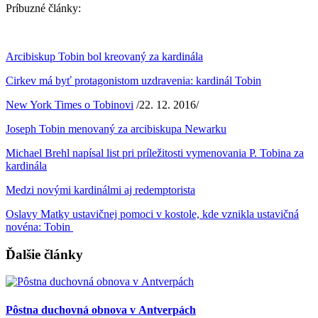
Príbuzné články:
Arcibiskup Tobin bol kreovaný za kardinála
Cirkev má byť protagonistom uzdravenia: kardinál Tobin
New York Times o Tobinovi
/22. 12. 2016/
Joseph Tobin menovaný za arcibiskupa Newarku
Michael Brehl napísal list pri príležitosti vymenovania P. Tobina za
kardinála
Medzi novými kardinálmi aj redemptorista
Oslavy Matky ustavičnej pomoci v kostole, kde vznikla ustavičná
novéna: Tobin
Ďalšie články
Pôstna duchovná obnova v Antverpách