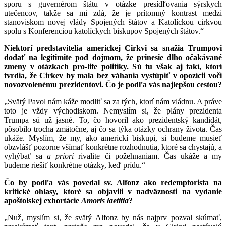
sporu s guvernérom štátu v otázke presídľovania sýrskych
utečencov, takže sa mi zdá, že je prítomný kontrast medzi
stanoviskom novej vlády Spojených štátov a Katolíckou cirkvou
spolu s Konferenciou katolíckych biskupov Spojených štátov.“
Niektorí predstavitelia americkej Cirkvi sa snažia Trumpovi
dodať na legitimite pod dojmom, že prinesie dlho očakávané
zmeny v otázkach pro-life politiky. Sú tu však aj takí, ktorí
tvrdia, že Cirkev by mala bez váhania vystúpiť v opozícii voči
novozvolenému prezidentovi. Čo je podľa vás najlepšou cestou?
„Svätý Pavol nám káže modliť sa za tých, ktorí nám vládnu. A práve
toto je vždy východiskom. Nemyslím si, že plány prezidenta
Trumpa sú už jasné. To, čo hovoril ako prezidentský kandidát,
pôsobilo trocha zmätočne, aj čo sa týka otázky ochrany života. Čas
ukáže. Myslím, že my, ako americkí biskupi, si budeme musieť
obzvlášť pozorne všímať konkrétne rozhodnutia, ktoré sa chystajú, a
vyhýbať sa
a priori
rivalite či požehnaniam. Čas ukáže a my
budeme riešiť konkrétne otázky, keď prídu.“
Čo by podľa vás povedal sv. Alfonz ako redemptorista na
kritické ohlasy, ktoré sa objavili v nadväznosti na vydanie
apoštolskej exhortácie
Amoris laetitia
?
„Nuž, myslím si, že svätý Alfonz by nás najprv pozval skúmať,