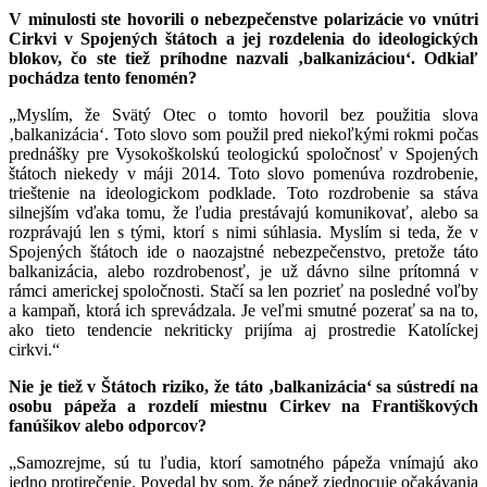
V minulosti ste hovorili o nebezpečenstve polarizácie vo vnútri
Cirkvi v Spojených štátoch a jej rozdelenia do ideologických
blokov, čo ste tiež príhodne nazvali ‚balkanizáciou‘. Odkiaľ
pochádza tento fenomén?
„Myslím, že Svätý Otec o tomto hovoril bez použitia slova
‚balkanizácia‘. Toto slovo som použil pred niekoľkými rokmi počas
prednášky pre Vysokoškolskú teologickú spoločnosť v Spojených
štátoch niekedy v máji 2014. Toto slovo pomenúva rozdrobenie,
trieštenie na ideologickom podklade. Toto rozdrobenie sa stáva
silnejším vďaka tomu, že ľudia prestávajú komunikovať, alebo sa
rozprávajú len s tými, ktorí s nimi súhlasia. Myslím si teda, že v
Spojených štátoch ide o naozajstné nebezpečenstvo, pretože táto
balkanizácia, alebo rozdrobenosť, je už dávno silne prítomná v
rámci americkej spoločnosti. Stačí sa len pozrieť na posledné voľby
a kampaň, ktorá ich sprevádzala. Je veľmi smutné pozerať sa na to,
ako tieto tendencie nekriticky prijíma aj prostredie Katolíckej
cirkvi.“
Nie je tiež v Štátoch riziko, že táto ‚balkanizácia‘ sa sústredí na
osobu pápeža a rozdelí miestnu Cirkev na Františkových
fanúšikov alebo odporcov?
„Samozrejme, sú tu ľudia, ktorí samotného pápeža vnímajú ako
jedno protirečenie. Povedal by som, že pápež zjednocuje očakávania