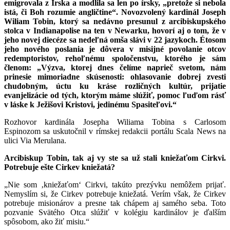
emigrovala z Írska a modlila sa len po írsky, „pretože si nebola
istá, či Boh rozumie angličtine“. Novozvolený kardinál Joseph
Wiliam Tobin, ktorý sa nedávno presunul z arcibiskupského
stolca v Indianapolise na ten v Newarku, hovorí aj o tom, že v
jeho novej diecéze sa nedeľná omša slávi v 22 jazykoch. Étosom
jeho nového poslania je dôvera v misijné povolanie otcov
redemptoristov, rehoľnému spoločenstvu, ktorého je sám
členom: „Výzva, ktorej dnes čelíme naprieč svetom, nám
prinesie mimoriadne skúsenosti: ohlasovanie dobrej zvesti
chudobným, úctu ku kráse rozličných kultúr, prijatie
evanjelizácie od tých, ktorým máme slúžiť, pomoc ľuďom rásť
v láske k Ježišovi Kristovi, jedinému Spasiteľovi.“
Rozhovor kardinála Josepha Wiliama Tobina s Carlosom
Espinozom sa uskutočnil v rímskej redakcii portálu Scala News na
ulici Via Merulana.
Arcibiskup Tobin, tak aj vy ste sa už stali kniežaťom Cirkvi.
Potrebuje ešte Cirkev kniežatá?
„Nie som ‚kniežaťom‘ Cirkvi, takúto prezývku nemôžem prijať.
Nemyslím si, že Cirkev potrebuje kniežatá. Verím však, že Cirkev
potrebuje misionárov a presne tak chápem aj samého seba. Toto
pozvanie Svätého Otca slúžiť v kolégiu kardinálov je ďalším
spôsobom, ako žiť misiu.“