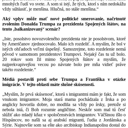
mnohých ľudí vo svete. A som si istý, že tých, ktorí s ním nedokážu
vždy súhlasiť, je menšina. Hlučná, no stále menšina.“
Aký vplyv môže mať nové politické smerovanie, načrtnuté
zvolením Donalda Trumpa za prezidenta Spojených štátov, na
tento ‚balkanizovaný‘ scenár?
„Iste, posolstvo novozvoleného prezidenta nie je posolstvom, ktoré
by Američanov zjednocovalo. Malo ich rozdeliť. A myslím, že bol v
istých ohľadoch veľmi úspešný. Samozrejme, toto rozdelenie nemá
pôvod v samotnom prezidentovi Trumpovi. Nejaký čas tu už bolo.
20 rokov som žil mimo Spojených štátov a myslím, že
najprekvapivejšou vecou po návrate bolo pre mňa vidieť práve
takéto rozdelenie.“
Médiá postavili proti sebe Trumpa a Františka v otázke
imigrácie. V tejto oblasti máte slušné skúsenosti.
„Myslím, že prvá skúsenosť, ktorú s imigrantmi mám je fakt, že som
vnukom imigrantov. Moja stará mama pochádzala z Írska a po
anglicky hovorila dobre, no modlila sa vždy po írsky, pretože si
nebola istá, či Boh rozumie angličtine. Neskôr som mal tú česť
slúžiť ako mladý kňaz v spoločenstvách imigrantov. Väčšinou išlo o
Hispáncov, no našli sa aj arabskí migranti, ľudia z Jordánska a
Sýrie. Najnovšie som sa ešte ako arcibiskup Indianapolisu dostal do