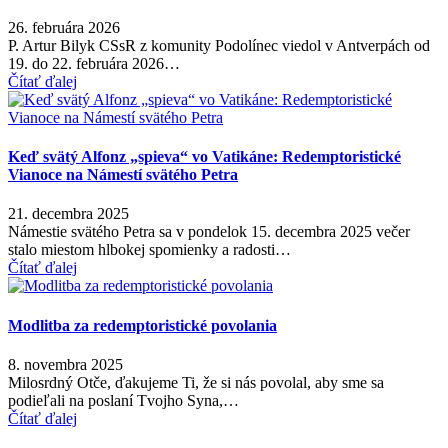
26. februára 2026
P. Artur Bilyk CSsR z komunity Podolínec viedol v Antverpách od
19. do 22. februára 2026…
Čítať ďalej
Keď svätý Alfonz „spieva“ vo Vatikáne: Redemptoristické
Vianoce na Námestí svätého Petra
21. decembra 2025
Námestie svätého Petra sa v pondelok 15. decembra 2025 večer
stalo miestom hlbokej spomienky a radosti…
Čítať ďalej
Modlitba za redemptoristické povolania
8. novembra 2025
Milosrdný Otče, ďakujeme Ti, že si nás povolal, aby sme sa
podieľali na poslaní Tvojho Syna,…
Čítať ďalej