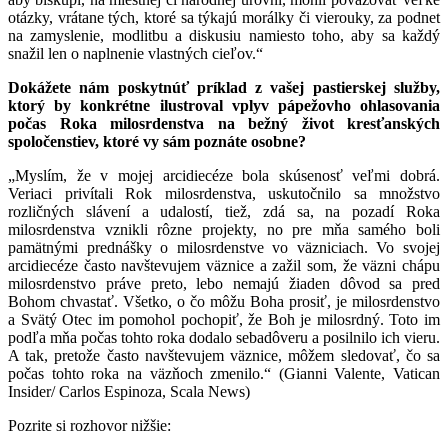
otázky, vrátane tých, ktoré sa týkajú morálky či vierouky, za podnet
na zamyslenie, modlitbu a diskusiu namiesto toho, aby sa každý
snažil len o naplnenie vlastných cieľov.“
Dokážete nám poskytnúť príklad z vašej pastierskej služby,
ktorý by konkrétne ilustroval vplyv pápežovho ohlasovania
počas Roka milosrdenstva na bežný život kresťanských
spoločenstiev, ktoré vy sám poznáte osobne?
„Myslím, že v mojej arcidiecéze bola skúsenosť veľmi dobrá.
Veriaci privítali Rok milosrdenstva, uskutočnilo sa množstvo
rozličných slávení a udalostí, tiež, zdá sa, na pozadí Roka
milosrdenstva vznikli rôzne projekty, no pre mňa samého boli
pamätnými prednášky o milosrdenstve vo väzniciach. Vo svojej
arcidiecéze často navštevujem väznice a zažil som, že väzni chápu
milosrdenstvo práve preto, lebo nemajú žiaden dôvod sa pred
Bohom chvastať. Všetko, o čo môžu Boha prosiť, je milosrdenstvo
a Svätý Otec im pomohol pochopiť, že Boh je milosrdný. Toto im
podľa mňa počas tohto roka dodalo sebadôveru a posilnilo ich vieru.
A tak, pretože často navštevujem väznice, môžem sledovať, čo sa
počas tohto roka na väzňoch zmenilo.“ (Gianni Valente, Vatican
Insider/ Carlos Espinoza, Scala News)
Pozrite si rozhovor nižšie: