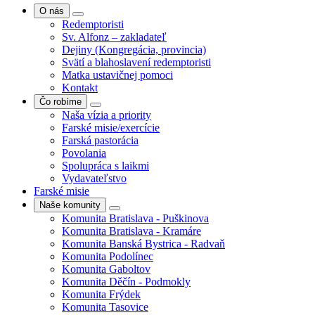
O nás
Redemptoristi
Sv. Alfonz – zakladateľ
Dejiny (Kongregácia, provincia)
Svätí a blahoslavení redemptoristi
Matka ustavičnej pomoci
Kontakt
Čo robíme
Naša vízia a priority
Farské misie/exercície
Farská pastorácia
Povolania
Spolupráca s laikmi
Vydavateľstvo
Farské misie
Naše komunity
Komunita Bratislava - Puškinova
Komunita Bratislava - Kramáre
Komunita Banská Bystrica - Radvaň
Komunita Podolínec
Komunita Gaboltov
Komunita Děčín - Podmokly
Komunita Frýdek
Komunita Tasovice