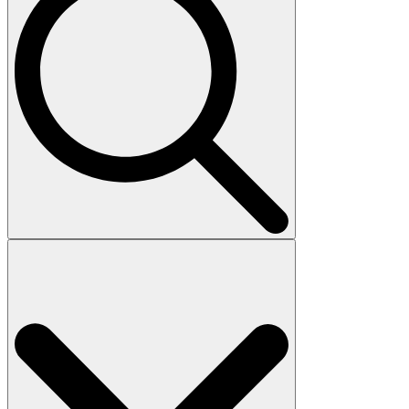
Search
for: