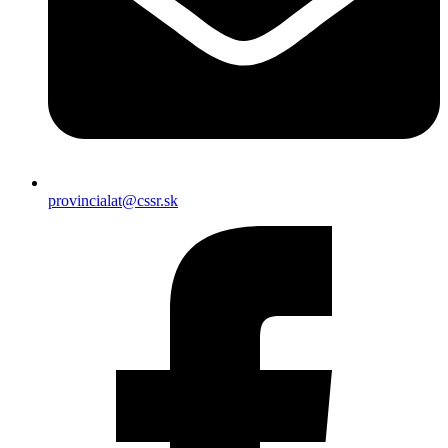
provincialat@cssr.sk