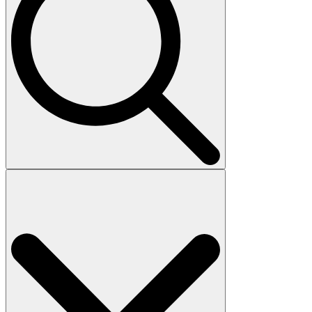
Search
for: