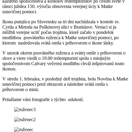
každého spoločenstva a kostolov redemptoristov po celom svete v
rámci jubilea 150. výročia obnovenia verejnej úcty k Matke
ustavičnej pomoci.
Ikona putujúca po Slovensku sa tri dni nachádzala v kostole sv.
Cyrila a Metoda na Puškinovej ulici v Bratislave. Veriaci si ju
môžhli verejne uctiť počas trojdnia, ktoré začalo v pondelok
modlitbou posvätného ruženca k Matke ustavičnej pomoci, po
ktorom nasledovala svätá omša s príhovorom o ikone lásky.
V utorok okrem posvätného ruženca a svätej omše s príhovorom o
slove a viere viedli o 19.00 redemptoristi spolu s misijným
spoločenstvom Calvary večernú modlitbu chvál inšpirovanú touto
ikonou.
V stredu 1. februára, v posledný deň trojdnia, bola Novéna k Matke
ustavičnej pomoci pred obrazom a následne svätá omša s
príhovorom o misii.
Prinášame vám fotografie z týchto udalostí.