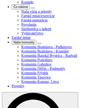
Kontakt
Čo robíme
Naša vízia a priority
Farské misie/exercície
Farská pastorácia
Povolania
Spolupráca s laikmi
Vydavateľstvo
Farské misie
Naše komunity
Komunita Bratislava - Puškinova
Komunita Bratislava - Kramáre
Komunita Banská Bystrica - Radvaň
Komunita Podolínec
Komunita Gaboltov
Komunita Děčín - Podmokly
Komunita Frýdek
Komunita Tasovice
Komunita Kaunas, Litva
Projekty