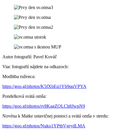
Autor fotografií: Pavel Kováč
Viac fotografií nájdete na odkazoch:
Modlitba ruženca:
https://goo.gl/photos/K5fXbEq1Yb9qqVPYA
Pondelková svätá omša:
https://goo.gl/photos/rv8KagZQLCh8JwnN9
Novéna k Matke ustavičnej pomoci a svätá omša v stredu:
https://goo.gl/photos/Nuko1YPtbVgrydLMA