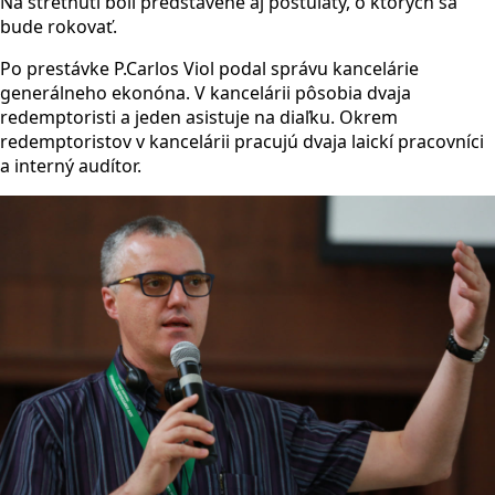
Na stretnutí boli predstavené aj postuláty, o ktorých sa
bude rokovať.
Po prestávke P.Carlos Viol podal správu kancelárie
generálneho ekonóna. V kancelárii pôsobia dvaja
redemptoristi a jeden asistuje na diaľku. Okrem
redemptoristov v kancelárii pracujú dvaja laickí pracovníci
a interný audítor.