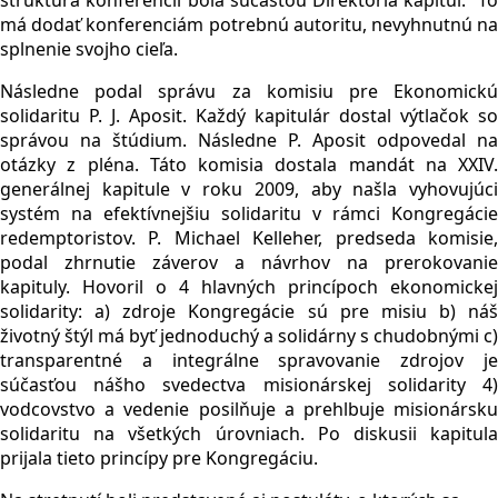
má dodať konferenciám potrebnú autoritu, nevyhnutnú na
splnenie svojho cieľa.
Následne podal správu za komisiu pre Ekonomickú
solidaritu P. J. Aposit. Každý kapitulár dostal výtlačok so
správou na štúdium. Následne P. Aposit odpovedal na
otázky z pléna. Táto komisia dostala mandát na XXIV.
generálnej kapitule v roku 2009, aby našla vyhovujúci
systém na efektívnejšiu solidaritu v rámci Kongregácie
redemptoristov. P. Michael Kelleher, predseda komisie,
podal zhrnutie záverov a návrhov na prerokovanie
kapituly. Hovoril o 4 hlavných princípoch ekonomickej
solidarity: a) zdroje Kongregácie sú pre misiu b) náš
životný štýl má byť jednoduchý a solidárny s chudobnými c)
transparentné a integrálne spravovanie zdrojov je
súčasťou nášho svedectva misionárskej solidarity 4)
vodcovstvo a vedenie posilňuje a prehlbuje misionársku
solidaritu na všetkých úrovniach. Po diskusii kapitula
prijala tieto princípy pre Kongregáciu.