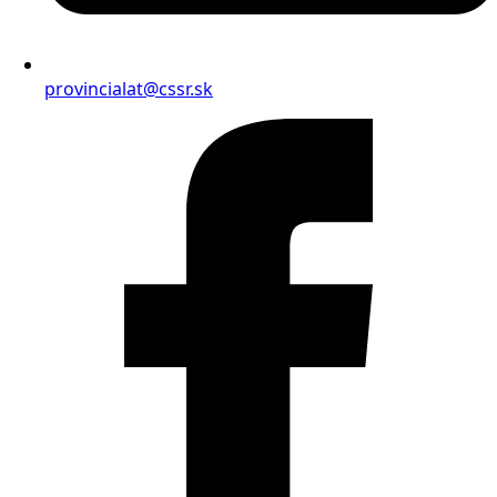
provincialat@cssr.sk