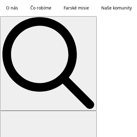
O nás
Čo robíme
Farské misie
Naše komunity
Search
for: