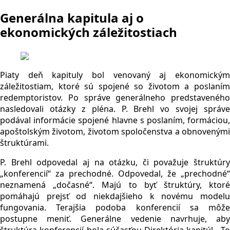
Generálna kapitula aj o
ekonomických záležitostiach
Piaty deň kapituly bol venovaný aj ekonomickým
záležitostiam, ktoré sú spojené so životom a poslaním
redemptoristov. Po správe generálneho predstaveného
nasledovali otázky z pléna. P. Brehl vo svojej správe
podával informácie spojené hlavne s poslaním, formáciou,
apoštolským životom, životom spoločenstva a obnovenými
štruktúrami.
P. Brehl odpovedal aj na otázku, či považuje štruktúry
„konferencií“ za prechodné. Odpovedal, že „prechodné“
neznamená „dočasné“. Majú to byť štruktúry, ktoré
pomáhajú prejsť od niekdajšieho k novému modelu
fungovania. Terajšia podoba konferencií sa môže
postupne meniť. Generálne vedenie navrhuje, aby
štruktúra konferencií bola súčasťou Direktória kapitúl. To