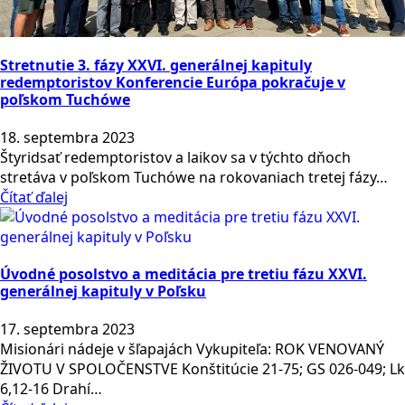
Stretnutie 3. fázy XXVI. generálnej kapituly
redemptoristov Konferencie Európa pokračuje v
poľskom Tuchówe
18. septembra 2023
Štyridsať redemptoristov a laikov sa v týchto dňoch
stretáva v poľskom Tuchówe na rokovaniach tretej fázy…
Čítať ďalej
Úvodné posolstvo a meditácia pre tretiu fázu XXVI.
generálnej kapituly v Poľsku
17. septembra 2023
Misionári nádeje v šľapajách Vykupiteľa: ROK VENOVANÝ
ŽIVOTU V SPOLOČENSTVE Konštitúcie 21-75; GS 026-049; Lk
6,12-16 Drahí…