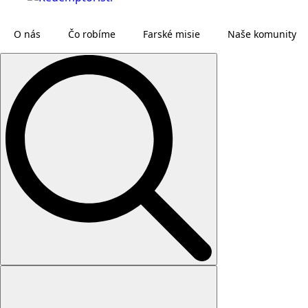
O nás
Čo robíme
Farské misie
Naše komunity
Search
for: