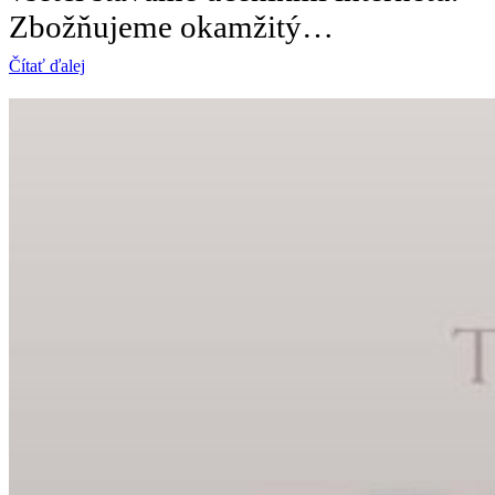
Zbožňujeme okamžitý…
Čítať ďalej