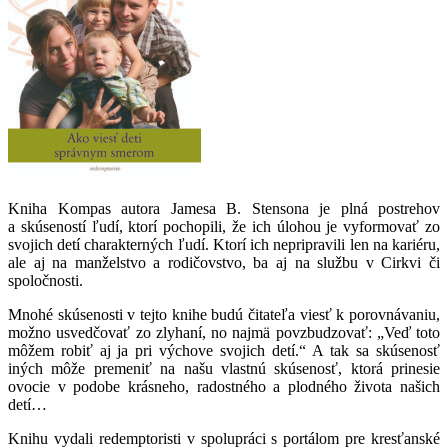
Kniha Kompas autora Jamesa B. Stensona je plná postrehov
a skúseností ľudí, ktorí pochopili, že ich úlohou je vyformovať zo
svojich detí charakterných ľudí. Ktorí ich nepripravili len na kariéru,
ale aj na manželstvo a rodičovstvo, ba aj na službu v Cirkvi či
spoločnosti.
Mnohé skúsenosti v tejto knihe budú čitateľa viesť k porovnávaniu,
možno usvedčovať zo zlyhaní, no najmä povzbudzovať: „Veď toto
môžem robiť aj ja pri výchove svojich detí.“ A tak sa skúsenosť
iných môže premeniť na našu vlastnú skúsenosť, ktorá prinesie
ovocie v podobe krásneho, radostného a plodného života našich
detí…
Knihu vydali redemptoristi v spolupráci s portálom pre kresťanské