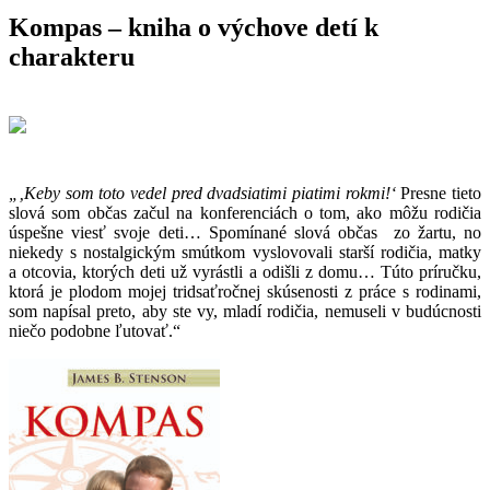
Kompas – kniha o výchove detí k
charakteru
„‚Keby som toto vedel pred dvadsiatimi piatimi rokmi!‘
Presne tieto
slová som občas začul na konferenciách o tom, ako môžu rodičia
úspešne viesť svoje deti… Spomínané slová občas zo žartu, no
niekedy s nostalgickým smútkom vyslovovali starší rodičia, matky
a otcovia, ktorých deti už vyrástli a odišli z domu… Túto príručku,
ktorá je plodom mojej tridsaťročnej skúsenosti z práce s rodinami,
som napísal preto, aby ste vy, mladí rodičia, nemuseli v budúcnosti
niečo podobne ľutovať.“