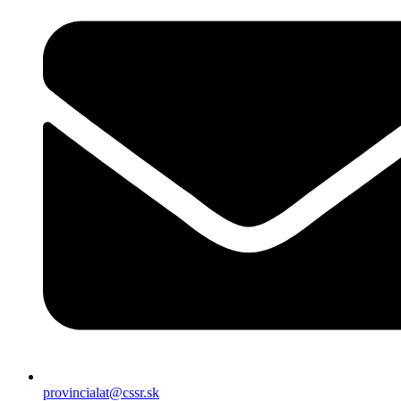
provincialat@cssr.sk