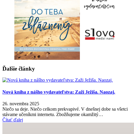
Ďalšie články
Nová kniha z nášho vydavateľstva: Zaži Ježiša. Naozaj.
26. novembra 2025
Niečo sa deje. Niečo celkom prekvapivé. V dnešnej dobe sa všetci
stávame učeníkmi internetu. Zbožňujeme okamžitý…
Čítať ďalej