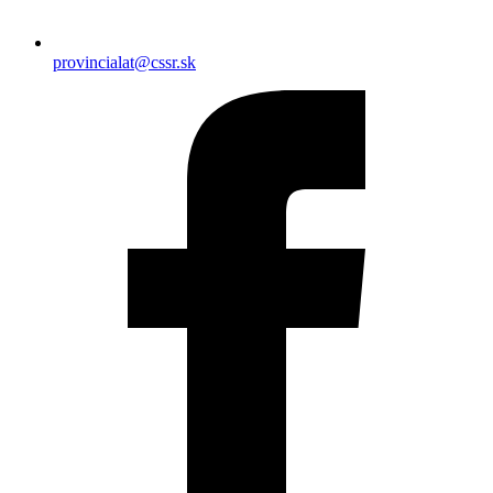
provincialat@cssr.sk