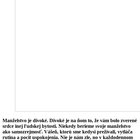
Manželstvo je divoké. Divoké je na ňom to, že vám bolo zverené
srdce inej ľudskej bytosti.
Niekedy berieme svoje manželstvo
ako samozrejmosť. Vášeň, ktorú sme kedysi prežívali, vytláča
rutina a pocit uspokojenia. Nie je nám zle, no v každodennom