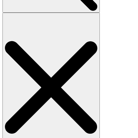
Search
for: