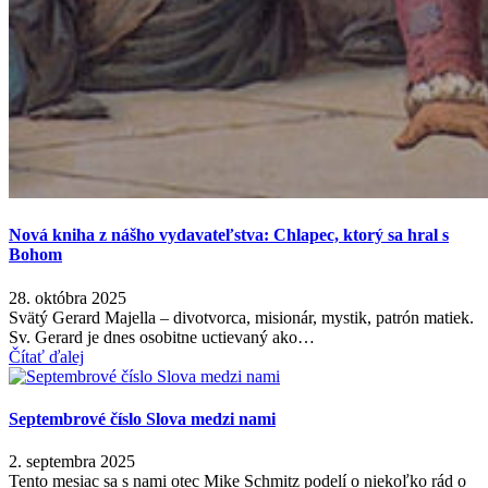
Nová kniha z nášho vydavateľstva: Chlapec, ktorý sa hral s
Bohom
28. októbra 2025
Svätý Gerard Majella – divotvorca, misionár, mystik, patrón matiek.
Sv. Gerard je dnes osobitne uctievaný ako…
Čítať ďalej
Septembrové číslo Slova medzi nami
2. septembra 2025
Tento mesiac sa s nami otec Mike Schmitz podelí o niekoľko rád o