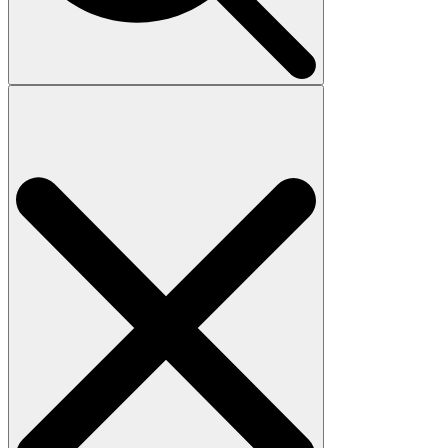
Search
for: