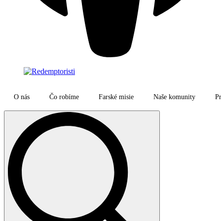
O nás
Čo robíme
Farské misie
Naše komunity
Pr