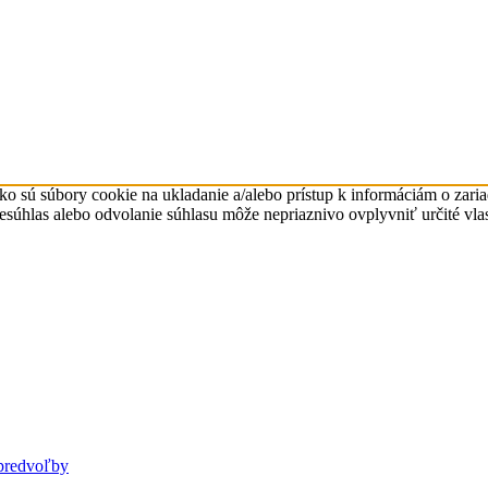
ko sú súbory cookie na ukladanie a/alebo prístup k informáciám o zari
Nesúhlas alebo odvolanie súhlasu môže nepriaznivo ovplyvniť určité vlas
predvoľby