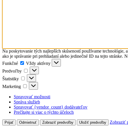
Na poskytovanie tých najlepších skúseností používame technológie, a
ako je správanie pri prehliadaní alebo jedinečné ID na tejto stránke. 
Funkčné
Funkčné
Vždy aktívny
Predvoľby
Predvoľby
Štatistiky
Štatistiky
Marketing
Marketing
Spravovať možnosti
Správa služieb
Spravovať {vendor_count} dodávateľov
Prečítajte si viac o týchto účeloch
Zobraziť 
Prijať
Odmietnuť
Zobraziť predvoľby
Uložiť predvoľby