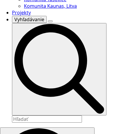
Komunita Kaunas, Litva
Projekty
Vyhľadávanie
Search
for: