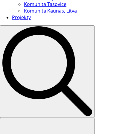
Komunita Tasovice
Komunita Kaunas, Litva
Projekty
Search
for: