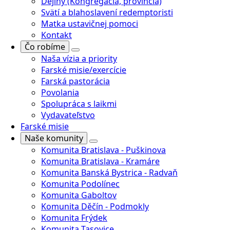
Dejiny (Kongregácia, provincia)
Svätí a blahoslavení redemptoristi
Matka ustavičnej pomoci
Kontakt
Čo robíme
Naša vízia a priority
Farské misie/exercície
Farská pastorácia
Povolania
Spolupráca s laikmi
Vydavateľstvo
Farské misie
Naše komunity
Komunita Bratislava - Puškinova
Komunita Bratislava - Kramáre
Komunita Banská Bystrica - Radvaň
Komunita Podolínec
Komunita Gaboltov
Komunita Děčín - Podmokly
Komunita Frýdek
Komunita Tasovice