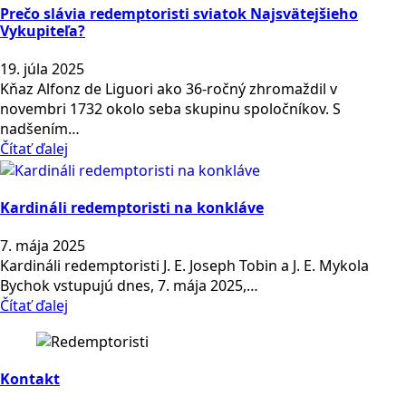
Prečo slávia redemptoristi sviatok Najsvätejšieho
Vykupiteľa?
19. júla 2025
Kňaz Alfonz de Liguori ako 36-ročný zhromaždil v
novembri 1732 okolo seba skupinu spoločníkov. S
nadšením…
Čítať ďalej
Kardináli redemptoristi na konkláve
7. mája 2025
Kardináli redemptoristi J. E. Joseph Tobin a J. E. Mykola
Bychok vstupujú dnes, 7. mája 2025,…
Čítať ďalej
Kontakt