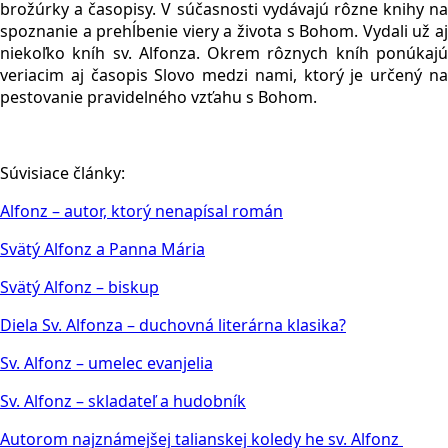
brožúrky a časopisy. V súčasnosti vydávajú rôzne knihy na
spoznanie a prehĺbenie viery a života s Bohom. Vydali už aj
niekoľko kníh sv. Alfonza. Okrem rôznych kníh ponúkajú
veriacim aj časopis Slovo medzi nami, ktorý je určený na
pestovanie pravidelného vzťahu s Bohom.
Súvisiace články:
Alfonz – autor, ktorý nenapísal román
Svätý Alfonz a Panna Mária
Svätý Alfonz – biskup
Diela Sv. Alfonza – duchovná literárna klasika?
Sv. Alfonz – umelec evanjelia
Sv. Alfonz – skladateľ a hudobník
Autorom najznámejšej talianskej koledy he sv. Alfonz