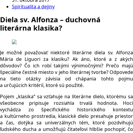
Spiritualita a dejiny
Diela sv. Alfonza – duchovná
literárna klasika?
Je možné považovať niektoré literárne diela sv. Alfonza
Mária de Liguori za klasiku? Ak áno, ktoré a z akých
dôvodov? Čo ich robí takými výnimočnými? Prečo majú
špeciálne čestné miesto v jeho literárnej tvorbe? Odpovede
na tieto otázky závisia od chápania tohto pojmu
a určujúcich kritérií, ktoré sú použité.
Pojem „klasika“ sa vzťahuje na literárne dielo, ktorému sa
všeobecne pripisuje rozsiahla trvalá hodnota. Hoci
vychádza zo špecifického historického kontextu
a kultúrneho prostredia, klasické dielo presahuje priestor
a čas, dotýka sa univerzálnych tém, ktoré pozdvihujú
ľudského ducha a umožňujú čitateľovi hlbšie pochopiť, čo