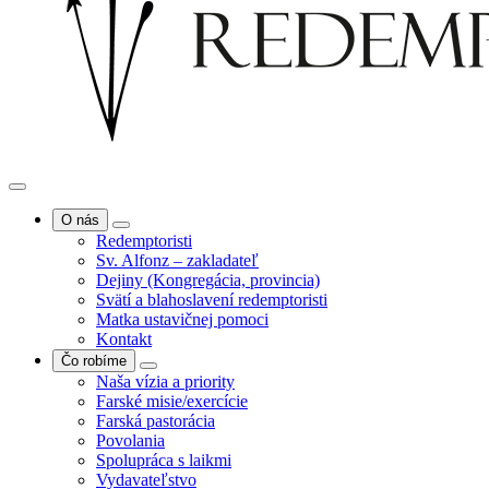
O nás
Redemptoristi
Sv. Alfonz – zakladateľ
Dejiny (Kongregácia, provincia)
Svätí a blahoslavení redemptoristi
Matka ustavičnej pomoci
Kontakt
Čo robíme
Naša vízia a priority
Farské misie/exercície
Farská pastorácia
Povolania
Spolupráca s laikmi
Vydavateľstvo