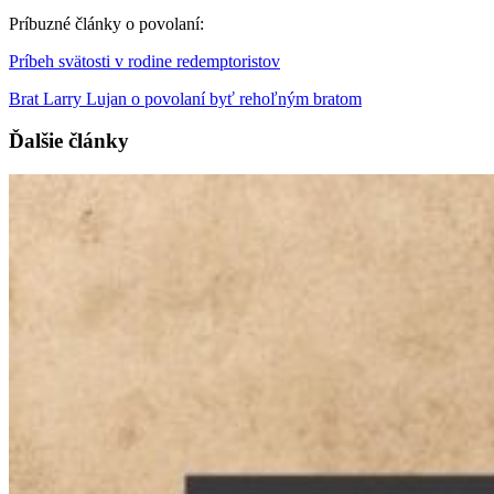
Príbuzné články o povolaní:
Príbeh svätosti v rodine redemptoristov
Brat Larry Lujan o povolaní byť rehoľným bratom
Ďalšie články