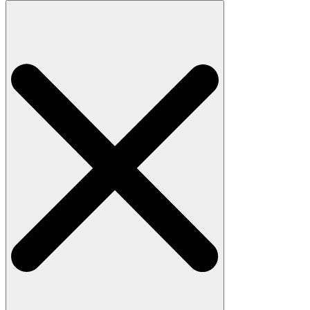
Search
for: