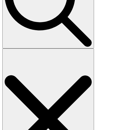
Search
for: