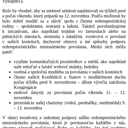
Vykupiteľa.
Bolo by vhodné, aby sa niektoré udalosti naplánovali na týždeň pred
a počas víkendu, ktorý pripadá na 12. novembra. Podľa možností by
bolo dobré modliť sa a sláviť spolu s členmi redemptoristickej
rodiny – spolubratmi, sestrami a laikmi. Taktiež povzbudzujeme
k iniciatívam, ako napríklad trojdnie vo farnostiach alebo na
pútnických miestach, stretnutia s mladými, svedectvá o povolaní
v našich kostoloch, duchovné obnovy a iné spôsoby podpory
redemptoristického misionárskeho povolania. Medzi nich môžu
patriť:
využitie komunikačných prostriedkov a médií, ako napríklad
naše rehoľné a farské webové stránky, buletíny
osobná a spoločná modlitba za povolania v našich kostoloch
čítanie našich Konštitúcií a Stanov v modlitebnom duchu
počas týždňa pred 9. novembrom – dňom výročia založenia
Kongregácie
omšové úmysly za povolania počas víkendu 11. – 12.
novembra
prezentácia našej charizmy (videá, prednášky, multimédiá) 9.
– 12. novembra
V rámci kreatívnej a radostnej podpory nášho redemptoristického
misionárskeho povolania, ktorá je povinnosťou každého z nás,
chceme zároveň poďakovať Bohu za každého, kto bol osobitne