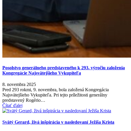
Posolstvo generálneho predstaveného k 293. výročiu založenia
Kongregácie Najsvätejšieho Vykupiteľa
8. novembra 2025
Pred 293 rokmi, 9. novembra, bola založená Kongregácia
Najsvätejšieho Vykupiteľa. Pri tejto príležitosti generálny
predstavený Rogério…
Čítať ďalej
Svätý Gerard, živá inšpirácia v nasledovaní Ježiša Krista