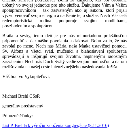
určený vo svojej jednotke pre túto službu. Ďakujeme Vám a Vašim
spolupracovníkom – tak zasväteným ako aj laikom, ktorí prijali
výzvu venovať svoju energiu a nadšenie tejto službe. Nech Vás celá
redemptoristická rodina podporuje svojimi modlitbami,
povzbudením a spoluprácou.
Bratia a sestry, tento deň je pre nás mimoriadnou príležitosťou
pripomenúť si dar nášho povolania a ďakovať Bohu za to, že nás
zavolal po mene. Nech nás Mária, naša Matka ustavičnej pomoci,
Sv. Alfonz a všetci svätí, mučeníci a blahoslavení spolubratia
sprevádzajú a inšpirujú svojimi životmi, naplnenými radostným
zasvätením. Nech nás Duch Svätý vedie svojou múdrosťou a darom
rozlišovania na našej ceste intenzívnejšieho nasledovania Ježiša.
Váš brat vo Vykupiteľovi,
Michael Brehl CSsR
generálny predstavený
Príbuzné články:
List P. Brehla k výročiu založenia kongregácie (8.11.2016)