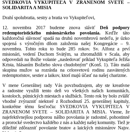
SVEDKOVIA VYKUPITEĽA V ZRANENOM SVETE –
SOLIDARITA A MISIA
Drahí spolubratia, sestry a bratia vo Vykupiteľovi,
12. novembra 2017 budeme znova sláviť
Deň podpory
redemptoristického misionárskeho povolania.
Keďže táto
každoročná slávnosť spadá na druhú novembrovú nedeľu, je úzko
spojená s výročným dňom založenia našej Kongregácie – 9.
novembra. Tohto roku to bude 285 rokov. Sv. Alfonz a prví
misionári, vedení Duchom Svätým, sa zhromaždili v Scala, aby
odpovedali na Božie volanie „nasledovať príklad Vykupiteľa Ježiša
Krista, hlásaním Božieho slova chudobným“ (Konš. 1). Táto malá
skupina mužov sa rozrástla na celosvetovú rodinu zasvätených
redemptoristov, sestier a laikov, ktorí majú účasť na našej charizme.
V mene Generálnej rady Vás povzbudzujem, aby ste kreatívne
a radostne využili tento deň vo všetkých našich komunitách,
kostoloch, pútnických miestach a službách. Tento rok by bolo zvlášť
vhodné zvýrazniť niektoré z Rozhodnutí 25. generálnej kapituly,
konkrétne tému šesťročia: SVEDKOVIA VYKUPITEĽA V
ZRANENOM SVETE – SOLIDARITA A MISIA. Vieme, že
najefektívnejšou podporou nášho povolania je radostné, pohostinné
a prorocké svedectvo každého z nás a každej našej komunity. Tiež je
dôležité zdôrazniť povolanie bratov a laických misionárov Najsv.