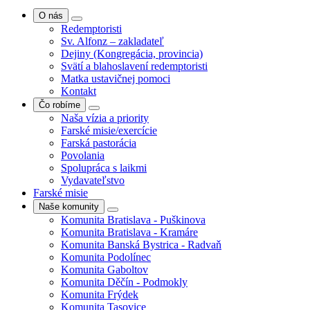
O nás
Redemptoristi
Sv. Alfonz – zakladateľ
Dejiny (Kongregácia, provincia)
Svätí a blahoslavení redemptoristi
Matka ustavičnej pomoci
Kontakt
Čo robíme
Naša vízia a priority
Farské misie/exercície
Farská pastorácia
Povolania
Spolupráca s laikmi
Vydavateľstvo
Farské misie
Naše komunity
Komunita Bratislava - Puškinova
Komunita Bratislava - Kramáre
Komunita Banská Bystrica - Radvaň
Komunita Podolínec
Komunita Gaboltov
Komunita Děčín - Podmokly
Komunita Frýdek
Komunita Tasovice