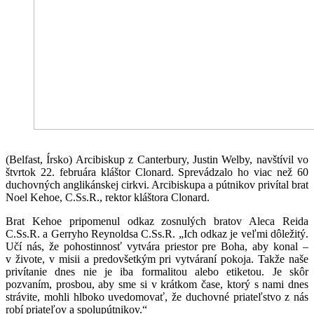
(Belfast, Írsko) Arcibiskup z Canterbury, Justin Welby, navštívil vo
štvrtok 22. februára kláštor Clonard. Sprevádzalo ho viac než 60
duchovných anglikánskej cirkvi. Arcibiskupa a pútnikov privítal brat
Noel Kehoe, C.Ss.R., rektor kláštora Clonard.
Brat Kehoe pripomenul odkaz zosnulých bratov Aleca Reida
C.Ss.R. a Gerryho Reynoldsa C.Ss.R. „Ich odkaz je veľmi dôležitý.
Učí nás, že pohostinnosť vytvára priestor pre Boha, aby konal –
v živote, v misii a predovšetkým pri vytváraní pokoja. Takže naše
privítanie dnes nie je iba formalitou alebo etiketou. Je skôr
pozvaním, prosbou, aby sme si v krátkom čase, ktorý s nami dnes
strávite, mohli hlboko uvedomovať, že duchovné priateľstvo z nás
robí priateľov a spolupútnikov.“