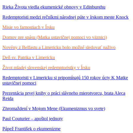
Rieka Života viedla ekumenické obnovy v Edinburghu
Redemptoristi medzi rečníkmi národnej púte v írskom meste Knock
Misie vo farnostiach v Írsku
Domov pre spásu (Matka ustavičnej pomoci vo väznici)
Novény z Belfastu a Limericku bolo možné sledovať naživo
Deň sv. Patrika v Limericku
Život mladej slovenskej redemptoristky v Írsku
Redemptoristi v Limericku si pripomínajú 150 rokov úcty K Matke
ustavičnej pomoci
Prezentácia prvej knihy o práci slávneho mierotvorcu, brata Aleca
Reida
Zhromaždení v Mojom Mene (Ekumenizmus vo svete)
Paul Couturier – apoštol jednoty
Pápež František o ekumenizme