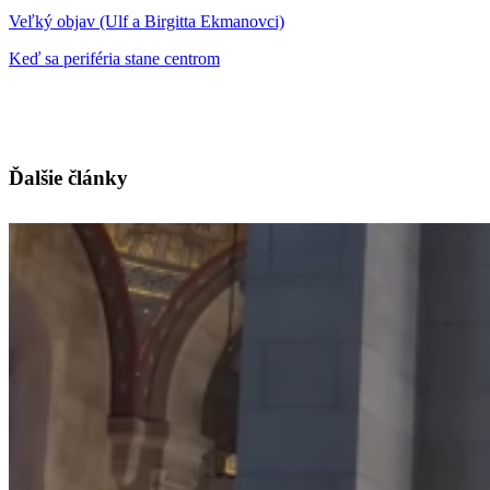
Veľký objav (Ulf a Birgitta Ekmanovci)
Keď sa periféria stane centrom
Ďalšie články