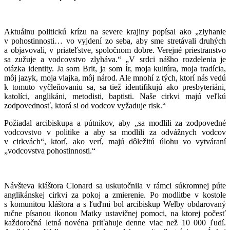
Aktuálnu politickú krízu na severe krajiny popísal ako „zlyhanie
v pohostinnosti… vo vyjdení zo seba, aby sme stretávali druhých
a objavovali, v priateľstve, spoločnom dobre. Verejné priestranstvo
sa zužuje a vodcovstvo zlyháva.“ „V srdci nášho rozdelenia je
otázka identity. Ja som Brit, ja som Ír, moja kultúra, moja tradícia,
môj jazyk, moja vlajka, môj národ. Ale mnohí z tých, ktorí nás vedú
k tomuto vyčleňovaniu sa, sa tiež identifikujú ako presbyteriáni,
katolíci, anglikáni, metodisti, baptisti. Naše cirkvi majú veľkú
zodpovednosť, ktorá si od vodcov vyžaduje risk.“
Požiadal arcibiskupa a pútnikov, aby „sa modlili za zodpovedné
vodcovstvo v politike a aby sa modlili za odvážnych vodcov
v cirkvách“, ktorí, ako verí, majú dôležitú úlohu vo vytváraní
„vodcovstva pohostinnosti.“
Návšteva kláštora Clonard sa uskutočnila v rámci súkromnej púte
anglikánskej cirkvi za pokoj a zmierenie. Po modlitbe v kostole
s komunitou kláštora a s ľuďmi bol arcibiskup Welby obdarovaný
ručne písanou ikonou Matky ustavičnej pomoci, na ktorej počesť
každoročná letná novéna priťahuje denne viac než 10 000 ľudí.