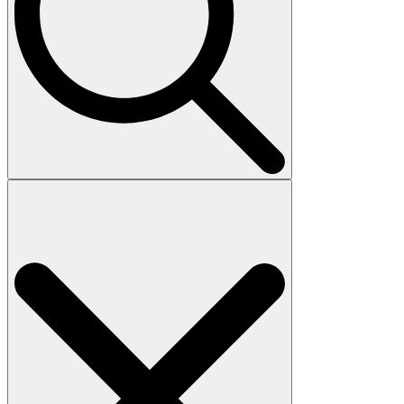
Search
for: