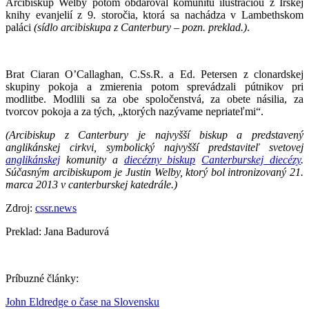
Arcibiskup Welby potom obdaroval komunitu ilustráciou z Írskej
knihy evanjelií z 9. storočia, ktorá sa nachádza v Lambethskom
paláci
(sídlo arcibiskupa z Canterbury – pozn. preklad.)
.
Brat Ciaran O’Callaghan, C.Ss.R. a Ed. Petersen z clonardskej
skupiny pokoja a zmierenia potom sprevádzali pútnikov pri
modlitbe. Modlili sa za obe spoločenstvá, za obete násilia, za
tvorcov pokoja a za tých, „ktorých nazývame nepriateľmi“.
(Arcibiskup z Canterbury je najvyšší biskup a predstavený
anglikánskej cirkvi, symbolický najvyšší predstaviteľ svetovej
anglikánskej
komunity a
diecézny biskup
Canterburskej diecézy
.
Súčasným arcibiskupom je Justin Welby, ktorý bol intronizovaný 21.
marca 2013 v canterburskej katedrále.)
Zdroj:
cssr.news
Preklad: Jana Badurová
Príbuzné články:
John Eldredge o čase na Slovensku