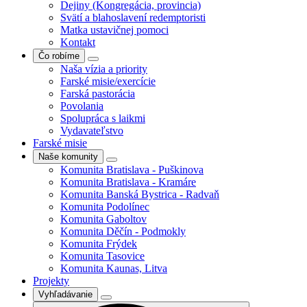
Dejiny (Kongregácia, provincia)
Svätí a blahoslavení redemptoristi
Matka ustavičnej pomoci
Kontakt
Čo robíme
Naša vízia a priority
Farské misie/exercície
Farská pastorácia
Povolania
Spolupráca s laikmi
Vydavateľstvo
Farské misie
Naše komunity
Komunita Bratislava - Puškinova
Komunita Bratislava - Kramáre
Komunita Banská Bystrica - Radvaň
Komunita Podolínec
Komunita Gaboltov
Komunita Děčín - Podmokly
Komunita Frýdek
Komunita Tasovice
Komunita Kaunas, Litva
Projekty
Vyhľadávanie
Search