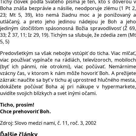
Tichý človek podľa Svätého písma je ten, kto s dôverou v
Boha znáša bezprávie a násilie, neodporuje zlému (1 Pt 2,
23; Mt 5, 39), kto nemá žiadnu moc a je ponižovaný a
utláčaný, a preto jeho jedinou nádejou je Boh a jeho
jediným útočišťom spásonosná Božia spravodlivosť (Ž 69,
33; Ž 37, 11; Iz 29, 19). Tichým sa sľubuje, že zdedia zem (Mt
5, 5)
Predovšetkým sa však nebojte vstúpiť do ticha. Viac mlčať,
viac používať vypínače na rádiách, televízoroch, mobiloch
(byť ich pánmi, nie otrokmi), viac počúvať. Nemárnime
vzácny čas, v ktorom k nám môže hovoriť Boh. A prežijete
zázrak: naučíte sa byť v tichu aj uprostred hlučného mesta,
dokážete počúvať Boha aj pri nákupe v hypermarkete,
uvidíte svojich blízkych a svet inými očami.
Ticho, prosím!
Chce prehovoriť Boh.
Zdroj: Slovo medzi nami, č. 11, roč. 3, 2002
Ďalšie články