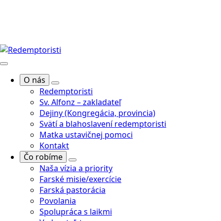
O nás
Redemptoristi
Sv. Alfonz – zakladateľ
Dejiny (Kongregácia, provincia)
Svätí a blahoslavení redemptoristi
Matka ustavičnej pomoci
Kontakt
Čo robíme
Naša vízia a priority
Farské misie/exercície
Farská pastorácia
Povolania
Spolupráca s laikmi