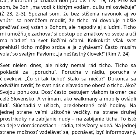
Dar, v ktorom prichádza Boh (porov. 1 Kr 19, 12). Prežíval
som, že Boh „ma vodí k tichým vodám, dušu mi osviežuje“
(Ž 23, 2–3). Spoznal som, že bez stíšenia navonok aj vo
vnútri sa nemôžem modliť, že ticho mi dovoľuje hlbšie
prežívať svoj vzťah s Bohom, ale napodiv aj s ľuďmi. Ticho
mi umožňuje zachovať si odstup od zmätkov vo svete a učí
ma hľadieť na svet Božími očami. Koľkokrát však svet
prehluší ticho môjho srdca a ja zlyhávam? Často musím
volať so svätým Pavlom: „Ja nešťastný človek!“ (Rim 7, 24)
Svet nielen dnes, ale nikdy nemal rád ticho. Ticho sa
pokladá za „poruchu“. Porucha v rádiu, porucha v
človekovi: „Čo si tak ticho? Stalo sa niečo?“ Dokonca sa
odvážim tvrdiť, že svet nás cieľavedome oberá o ticho. Ako?
Svojou ponukou. Dosť často cestujem vlakom takmer cez
celé Slovensko. A vnímam, ako walkmany a mobily ovládli
ľudí. Slúchadlá v ušiach, preklebetené celé hodiny. Na
jednej strane veľmi užitočné vecičky, na strane druhej
prostriedky na zabíjanie nudy – na zabíjanie ticha. To isté
sa deje v domácnostiach – rádia, televízory, videá. Na jednej
strane možnosť vzdelávať sa, poznávať, byť informovaný,