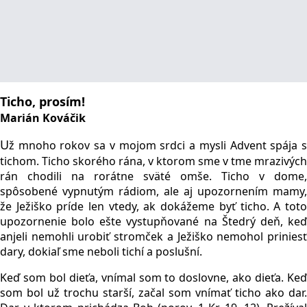
Ticho, prosím!
Marián Kováčik
U
ž mnoho rokov sa v mojom srdci a mysli Advent spája s
tichom. Ticho skorého rána, v ktorom sme v tme mrazivých
rán chodili na rorátne sväté omše. Ticho v dome,
spôsobené vypnutým rádiom, ale aj upozornením mamy,
že Ježiško príde len vtedy, ak dokážeme byť ticho. A toto
upozornenie bolo ešte vystupňované na Štedrý deň, keď
anjeli nemohli urobiť stromček a Ježiško nemohol priniesť
dary, dokiaľ sme neboli tichí a poslušní.
Keď som bol dieťa, vnímal som to doslovne, ako dieťa. Keď
som bol už trochu starší, začal som vnímať ticho ako dar.