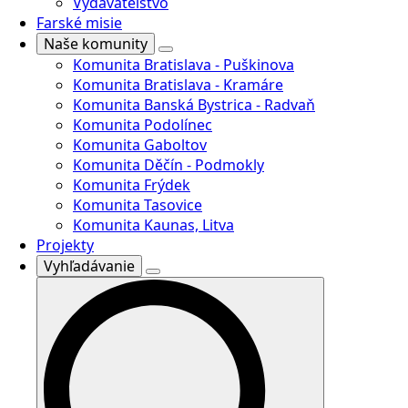
Vydavateľstvo
Farské misie
Naše komunity
Komunita Bratislava - Puškinova
Komunita Bratislava - Kramáre
Komunita Banská Bystrica - Radvaň
Komunita Podolínec
Komunita Gaboltov
Komunita Děčín - Podmokly
Komunita Frýdek
Komunita Tasovice
Komunita Kaunas, Litva
Projekty
Vyhľadávanie
Search
for: