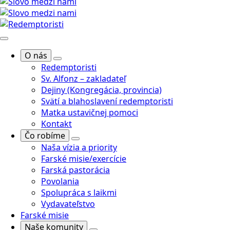
O nás
Redemptoristi
Sv. Alfonz – zakladateľ
Dejiny (Kongregácia, provincia)
Svätí a blahoslavení redemptoristi
Matka ustavičnej pomoci
Kontakt
Čo robíme
Naša vízia a priority
Farské misie/exercície
Farská pastorácia
Povolania
Spolupráca s laikmi
Vydavateľstvo
Farské misie
Naše komunity