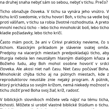
na druhej snaha nebyť sám so sebou, nebyť v tichu. Prečo?
Ticho obnažuje človeka. V tichu sa vynára jeho vnútro. V
tichu kričí svedomie, v tichu hovorí Boh, v tichu sa vedie boj
proti vášňam, v tichu sa robia životné rozhodnutia. A preto
mnohí nechcú ticho – lebo ticho mnohokrát bolí, lebo ticho
kladie požiadavky, lebo ticho kričí.
Často mám pocit, že ani v Cirkvi prakticky nevieme, čo s
tichom. Klasickým príkladom je slávenie svätej omše.
Predpisy na viacerých miestach predpokladajú ticho, aby
liturgia nebola len neustálym hlasným dialógom kňaza a
Božieho ľudu, aby Boh mohol osobne hovoriť v srdci
človeka. Ale akosi niet naň času. Niet času počúvať Boha.
Mnohokrát chýba ticho aj na pútnych miestach, kde z
reproduktorov neustále znie nejaký program. A pútnik,
ktorý prichádza so svojím krížom, nemá niekedy možnosť v
tichu zložiť pred Boha svoj žiaľ, kríž, radosť.
V biblických slovníkoch môžete veľa nájsť na tému ticha,
tichosti. Môžete si urobiť vlastné biblické štúdium o tichu.