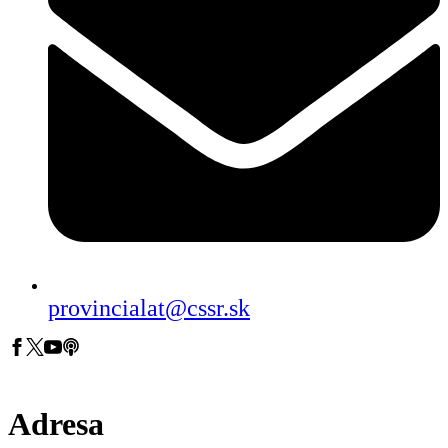
provincialat@cssr.sk
Adresa