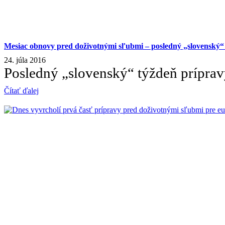
Mesiac obnovy pred doživotnými sľubmi – posledný „slovenský“
24. júla 2016
Posledný „slovenský“ týždeň prípravy
Čítať ďalej