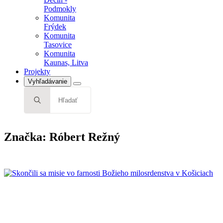
Podmokly
Komunita
Frýdek
Komunita
Tasovice
Komunita
Kaunas, Litva
Projekty
Vyhľadávanie
Search
for:
Značka:
Róbert Režný