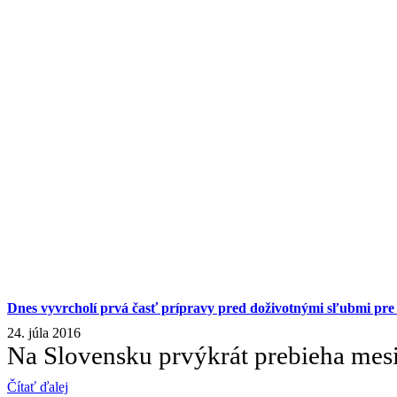
Dnes vyvrcholí prvá časť prípravy pred doživotnými sľubmi pre
24. júla 2016
Na Slovensku prvýkrát prebieha mes
Čítať ďalej