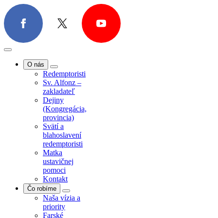
O nás
Redemptoristi
Sv. Alfonz –
zakladateľ
Dejiny
(Kongregácia,
provincia)
Svätí a
blahoslavení
redemptoristi
Matka
ustavičnej
pomoci
Kontakt
Čo robíme
Naša vízia a
priority
Farské