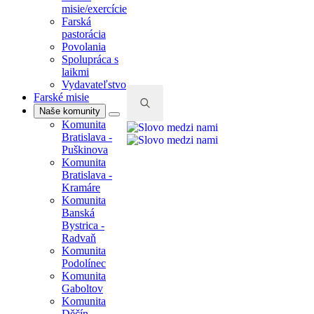
misie/exercície
Farská
pastorácia
Povolania
Spolupráca s
laikmi
Vydavateľstvo
Farské misie
Naše komunity
Komunita
Search
Bratislava -
for:
Puškinova
Komunita
Bratislava -
Kramáre
Komunita
Banská
Bystrica -
Radvaň
Komunita
Podolínec
Komunita
Gaboltov
Komunita
Děčín -