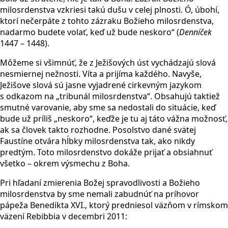
milosrdenstva vzkriesi takú dušu v celej plnosti. Ó, úbohí,
ktorí nečerpáte z tohto zázraku Božieho milosrdenstva,
nadarmo budete volať, keď už bude neskoro“ (
Denn
íček
1447 – 1448).
Môžeme si všimnúť, že z Ježišových úst vychádzajú slová
nesmiernej nežnosti. Víta a prijíma každého. Navyše,
Ježišove slová sú jasne vyjadrené cirkevným jazykom
s odkazom na „tribunál milosrdenstva“. Obsahujú taktiež
smutné varovanie, aby sme sa nedostali do situácie, keď
bude už príliš „neskoro“, keďže je tu aj táto vážna možnosť,
ak sa človek takto rozhodne. Posolstvo dané svätej
Faustíne otvára hĺbky milosrdenstva tak, ako nikdy
predtým. Toto milosrdenstvo dokáže prijať a obsiahnuť
všetko – okrem výsmechu z Boha.
Pri hľadaní zmierenia Božej spravodlivosti a Božieho
milosrdenstva by sme nemali zabudnúť na príhovor
pápeža Benedikta XVI., ktorý predniesol väzňom v rímskom
väzení Rebibbia v decembri 2011: