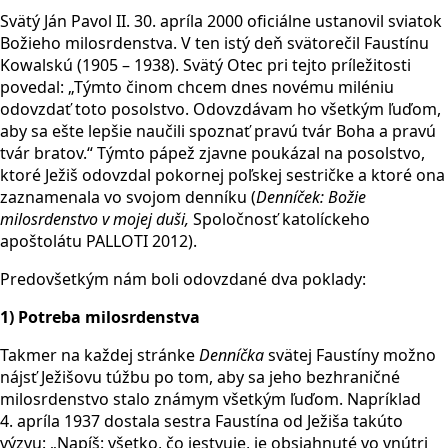
Svätý Ján Pavol II. 30. apríla 2000 oficiálne ustanovil sviatok
Božieho milosrdenstva. V ten istý deň svätorečil Faustínu
Kowalskú (1905 – 1938). Svätý Otec pri tejto príležitosti
povedal: „Týmto činom chcem dnes novému miléniu
odovzdať toto posolstvo. Odovzdávam ho všetkým ľuďom,
aby sa ešte lepšie naučili spoznať pravú tvár Boha a pravú
tvár bratov.“ Týmto pápež zjavne poukázal na posolstvo,
ktoré Ježiš odovzdal pokornej poľskej sestričke a ktoré ona
zaznamenala vo svojom denníku (
Denn
íč
ek: Bo
žie
milosrdenstvo v mojej duši,
Spoločnosť katolíckeho
apoštolátu PALLOTI 2012).
Predovšetkým nám boli odovzdané dva poklady:
1) Potreba milosrdenstva
Takmer na každej stránke
Denn
íčka
svätej Faustíny možno
nájsť Ježišovu túžbu po tom, aby sa jeho bezhraničné
milosrdenstvo stalo známym všetkým ľuďom. Napríklad
4. apríla 1937 dostala sestra Faustína od Ježiša takúto
výzvu: „Napíš: všetko, čo jestvuje, je obsiahnuté vo vnútri