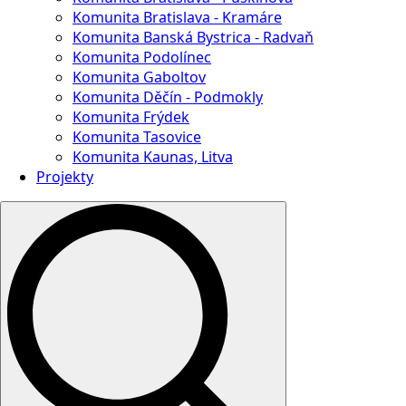
Komunita Bratislava - Kramáre
Komunita Banská Bystrica - Radvaň
Komunita Podolínec
Komunita Gaboltov
Komunita Děčín - Podmokly
Komunita Frýdek
Komunita Tasovice
Komunita Kaunas, Litva
Projekty