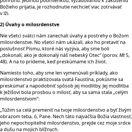
pohrdnú. Jedinou podmienkou, vyžadovanou k zakúseniu
Božieho prijatia, je rozhodnutie nechcieť viac zotrvávať
v lži.
2)
Úvahy o milosrdenstve
Nie všetci svätci nám zanechali úvahy a postrehy o Božom
milosrdenstve. No všetci nám ukázali, ako ho pretaviť na
poslušnosť Písmu, ktoré nás vyzýva, aby sme boli
„dokonalí, ako je dokonalý náš nebeský Otec“ (porov.
Mt
5,
48). A na to prídeme, keď preskúmame ich život.
Namiesto toho, aby sme len vymenúvali príklady, ako
milosrdenstvo praktizovala svätá Faustína, pokúsme sa
preskúmať a napodobniť spôsob jej modlitby. Jej modlitba
k Ježišovi bola prosbou o milosť, aby sa sama stala „celým
milosrdenstvom“:
„Túžim sa celá premeniť na tvoje milosrdenstvo a byť živým
obrazom teba, ó, Pane. Nech táto najväčšia Božia vlastnosť,
jeho nepochopiteľné milosrdenstvo, prejde cez moje srdce
a dušu na mojich blížnych.