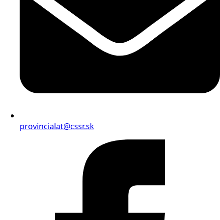
provincialat@cssr.sk