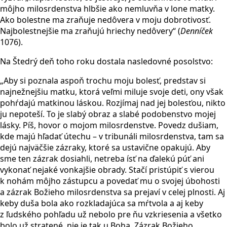
môjho milosrdenstva hlbšie ako nemluvňa v lone matky.
Ako bolestne ma zraňuje nedôvera v moju dobrotivosť.
Najbolestnejšie ma zraňujú hriechy nedôvery“ (
Denn
íček
1076).
Na Štedrý deň toho roku dostala nasledovné posolstvo:
„Aby si poznala aspoň trochu moju bolesť, predstav si
najnežnejšiu matku, ktorá veľmi miluje svoje deti, ony však
pohŕdajú matkinou láskou. Rozjímaj nad jej bolesťou, nikto
ju nepoteší. To je slabý obraz a slabé podobenstvo mojej
lásky. Píš, hovor o mojom milosrdenstve. Povedz dušiam,
kde majú hľadať útechu – v tribunáli milosrdenstva, tam sa
dejú najväčšie zázraky, ktoré sa ustavične opakujú. Aby
sme ten zázrak dosiahli, netreba ísť na ďalekú púť ani
vykonať nejaké vonkajšie obrady. Stačí pristúpiť s vierou
k nohám môjho zástupcu a povedať mu o svojej úbohosti
a zázrak Božieho milosrdenstva sa prejaví v celej plnosti. Aj
keby duša bola ako rozkladajúca sa mŕtvola a aj keby
z ľudského pohľadu už nebolo pre ňu vzkriesenia a všetko
bolo už stratené, nie je tak u Boha. Zázrak Božieho