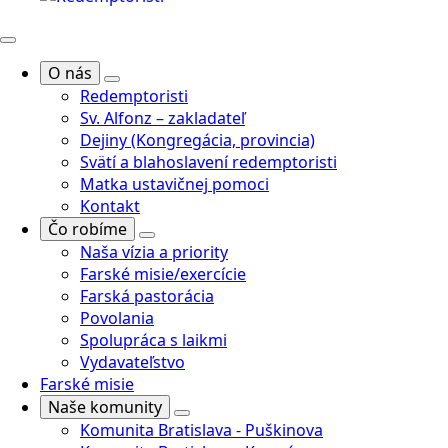
O nás
Redemptoristi
Sv. Alfonz – zakladateľ
Dejiny (Kongregácia, provincia)
Svätí a blahoslavení redemptoristi
Matka ustavičnej pomoci
Kontakt
Čo robíme
Naša vízia a priority
Farské misie/exercície
Farská pastorácia
Povolania
Spolupráca s laikmi
Vydavateľstvo
Farské misie
Naše komunity
Komunita Bratislava - Puškinova