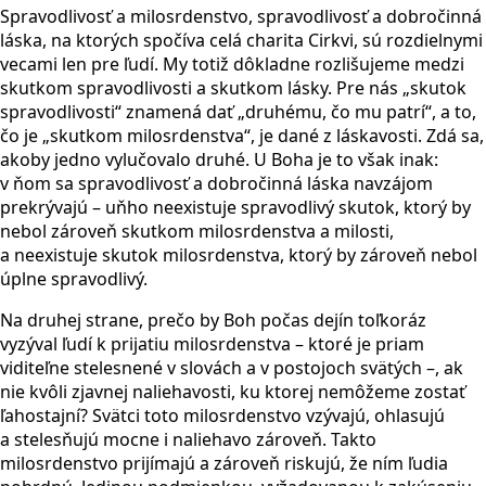
Spravodlivosť a milosrdenstvo, spravodlivosť a dobročinná
láska, na ktorých spočíva celá charita Cirkvi, sú rozdielnymi
vecami len pre ľudí. My totiž dôkladne rozlišujeme medzi
skutkom spravodlivosti a skutkom lásky. Pre nás „skutok
spravodlivosti“ znamená dať „druhému, čo mu patrí“, a to,
čo je „skutkom milosrdenstva“, je dané z láskavosti. Zdá sa,
akoby jedno vylučovalo druhé. U Boha je to však inak:
v ňom sa spravodlivosť a dobročinná láska navzájom
prekrývajú – uňho neexistuje spravodlivý skutok, ktorý by
nebol zároveň skutkom milosrdenstva a milosti,
a neexistuje skutok milosrdenstva, ktorý by zároveň nebol
úplne spravodlivý.
Na druhej strane, prečo by Boh počas dejín toľkoráz
vyzýval ľudí k prijatiu milosrdenstva – ktoré je priam
viditeľne stelesnené v slovách a v postojoch svätých –, ak
nie kvôli zjavnej naliehavosti, ku ktorej nemôžeme zostať
ľahostajní? Svätci toto milosrdenstvo vzývajú, ohlasujú
a stelesňujú mocne i naliehavo zároveň. Takto
milosrdenstvo prijímajú a zároveň riskujú, že ním ľudia