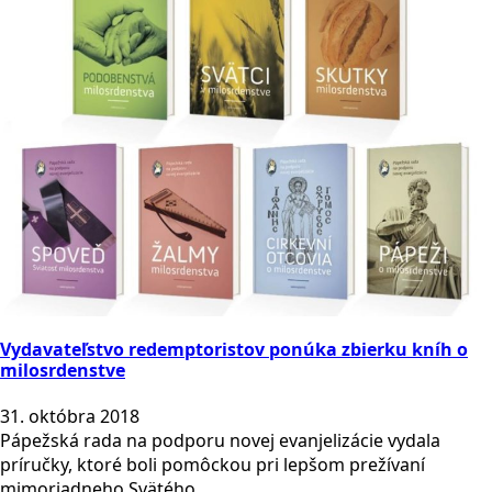
Vydavateľstvo redemptoristov ponúka zbierku kníh o
milosrdenstve
31. októbra 2018
Pápežská rada na podporu novej evanjelizácie vydala
príručky, ktoré boli pomôckou pri lepšom prežívaní
mimoriadneho Svätého…