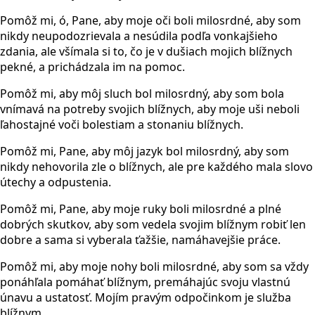
Pomôž mi, ó, Pane, aby moje oči boli milosrdné, aby som
nikdy neupodozrievala a nesúdila podľa vonkajšieho
zdania, ale všímala si to, čo je v dušiach mojich blížnych
pekné, a prichádzala im na pomoc.
Pomôž mi, aby môj sluch bol milosrdný, aby som bola
vnímavá na potreby svojich blížnych, aby moje uši neboli
ľahostajné voči bolestiam a stonaniu blížnych.
Pomôž mi, Pane, aby môj jazyk bol milosrdný, aby som
nikdy nehovorila zle o blížnych, ale pre každého mala slovo
útechy a odpustenia.
Pomôž mi, Pane, aby moje ruky boli milosrdné a plné
dobrých skutkov, aby som vedela svojim blížnym robiť len
dobre a sama si vyberala ťažšie, namáhavejšie práce.
Pomôž mi, aby moje nohy boli milosrdné, aby som sa vždy
ponáhľala pomáhať blížnym, premáhajúc svoju vlastnú
únavu a ustatosť. Mojím pravým odpočinkom je služba
blížnym.