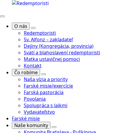
O nás
Redemptoristi
Sv. Alfonz – zakladateľ
Dejiny (Kongregácia, provincia)
Svätí a blahoslavení redemptoristi
Matka ustavičnej pomoci
Kontakt
Čo robíme
Naša vízia a priority
Farské misie/exercície
Farská pastorácia
Povolania
Spolupráca s laikmi
Vydavateľstvo
Farské misie
Naše komunity
Komunita Bratislava - Puškinova