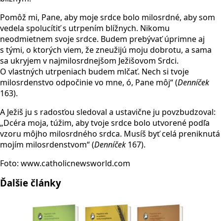
Pomôž mi, Pane, aby moje srdce bolo milosrdné, aby som
vedela spolucítiť s utrpením blížnych. Nikomu
neodmietnem svoje srdce. Budem prebývať úprimne aj
s tými, o ktorých viem, že zneužijú moju dobrotu, a sama
sa ukryjem v najmilosrdnejšom Ježišovom Srdci.
O vlastných utrpeniach budem mlčať. Nech si tvoje
milosrdenstvo odpočinie vo mne, ó, Pane môj“ (
Denn
íček
163).
A Ježiš ju s radosťou sledoval a ustavične ju povzbudzoval:
„Dcéra moja, túžim, aby tvoje srdce bolo utvorené podľa
vzoru môjho milosrdného srdca. Musíš byť celá preniknutá
mojím milosrdenstvom“ (
Denn
íček
167).
Foto: www.catholicnewsworld.com
Ďalšie články