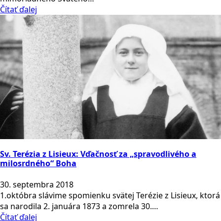
Čítať ďalej
Sv. Terézia z Lisieux: Vďačnosť za „spravodlivého a
milosrdného“ Boha
30. septembra 2018
1.októbra slávime spomienku svätej Terézie z Lisieux, ktorá
sa narodila 2. januára 1873 a zomrela 30.…
Čítať ďalej