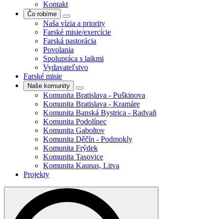
Kontakt
Čo robíme
Naša vízia a priority
Farské misie/exercície
Farská pastorácia
Povolania
Spolupráca s laikmi
Vydavateľstvo
Farské misie
Naše komunity
Komunita Bratislava - Puškinova
Komunita Bratislava - Kramáre
Komunita Banská Bystrica - Radvaň
Komunita Podolínec
Komunita Gaboltov
Komunita Děčín - Podmokly
Komunita Frýdek
Komunita Tasovice
Komunita Kaunas, Litva
Projekty