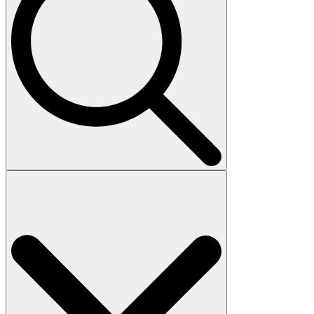
Search
for: