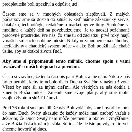
predplatitelia boli trpezliví a odpúšťajúci!
Časom sme sa v mnohých oblastiach zlepšovali. Z malých
počiatkov sme sa dostali do situácie, keď máme zákaznícky servis,
databázu, technológie, redakčné a marketingové tímy. Spoločne sa
modlíme a každý deň sa povzbudzujeme. Je to naozaj požehnané
pracovné prostredie. Pre nás, čo sme tu od začiatku, prvé roky majú
v našich srdciach osobitné miesto. Nikdy nezabudneme na náhodný,
neefektívny a chaotický systém práce – a ako Boh použil naše chabé
úsilie, aby sa dotkol života ľudí.
Aby sme si pripomenuli tento míľnik, chceme spolu s vami
uvažovať o našich dejinách a povolaní
.
Často si vravíme, že tento časopis patrí Bohu, a nie nám. Nikto z nás
by to nerobil, keby to nebolo dielo Ducha Svätého v našom živote.
Všetci by sme šli za inými cieľmi. Ale všetkých sa nás dotkla a
zmenila Božia milosť. Zmenili sme svoje plány, aby sme mohli
svojím životom slúžiť Pánovi.
Pred 36 rokmi sme pocítili, že nás Boh volá, aby sme hovorili o tom,
čo nám Duch Svätý ukazuje: že každý môže mať osobný vzťah s
Ježišom; že Duch Svätý nám môže premeniť a obnoviť zmýšľanie;
a že Božia láska k nám je stála. Sú to stále tie isté pravdy, o ktorých
chceme hovoriť aj dnes.