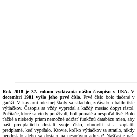
Rok 2018 je 37. rokom vydávania nášho časopisu v USA. V
decembri 1981 vyšlo jeho prvé číslo.
Prvé číslo bolo tlačené v
garáži. V kaviarni miestnej školy sa skladalo, zošívalo a balilo tisíc
výtlačkov. Časopis sa vždy vypredal a každý mesiac dopyt rástol.
Počítače, ktoré sa vtedy používali, boli pomalé a nespoľahlivé. Bolo
ťažké a niekedy priam nemožné udržať funkčnú databázu mien, aby
naši predplatitelia dostali svoje číslo, obnovili si a zaplatili
predplatné, keď vypršalo. Ktovie, koľko výtlačkov sa stratilo, nikdy
neodoslalo alebo sa dostalo na nesprávnu adresu? Našťastie naši