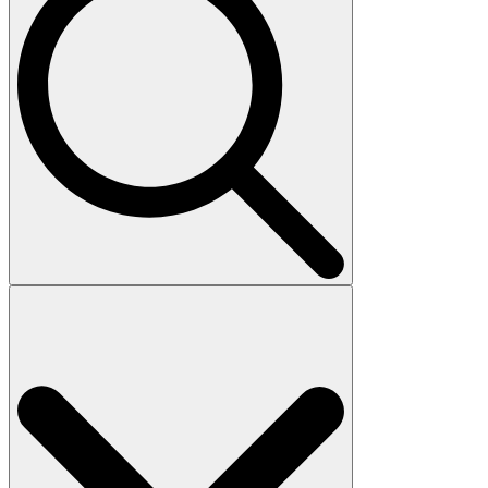
Search
for: