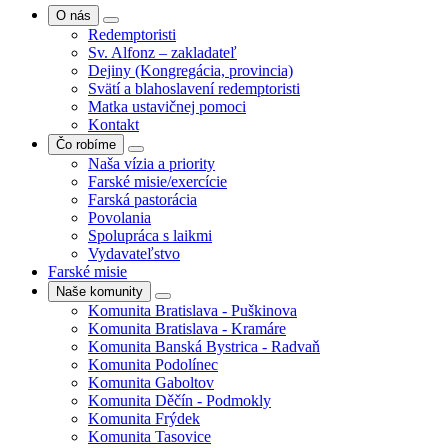
O nás
Redemptoristi
Sv. Alfonz – zakladateľ
Dejiny (Kongregácia, provincia)
Svätí a blahoslavení redemptoristi
Matka ustavičnej pomoci
Kontakt
Čo robíme
Naša vízia a priority
Farské misie/exercície
Farská pastorácia
Povolania
Spolupráca s laikmi
Vydavateľstvo
Farské misie
Naše komunity
Komunita Bratislava - Puškinova
Komunita Bratislava - Kramáre
Komunita Banská Bystrica - Radvaň
Komunita Podolínec
Komunita Gaboltov
Komunita Děčín - Podmokly
Komunita Frýdek
Komunita Tasovice