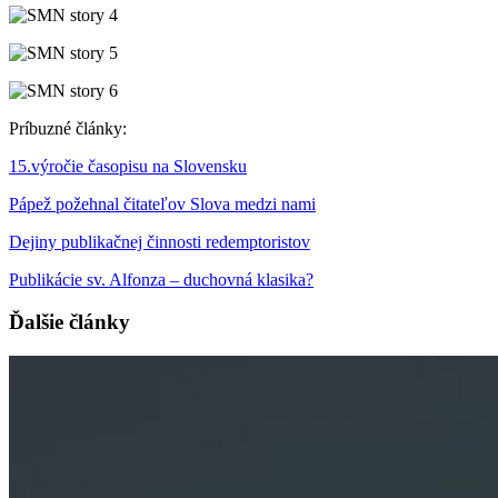
Príbuzné články:
15.
výročie
časopisu na
Slov
ensku
Pápež požehnal čitateľov Slova medzi nami
Dejiny publikačnej činnosti redemptoristov
Publikácie
s
v.
Alfonza – duchovná klasika?
Ďalšie články