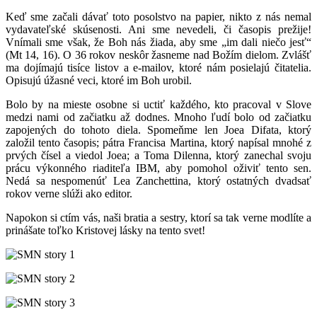
Keď sme začali dávať toto posolstvo na papier, nikto z nás nemal
vydavateľské skúsenosti. Ani sme nevedeli, či časopis prežije!
Vnímali sme však, že Boh nás žiada, aby sme „im dali niečo jesť“
(Mt 14, 16). O 36 rokov neskôr žasneme nad Božím dielom. Zvlášť
ma dojímajú tisíce listov a e-mailov, ktoré nám posielajú čitatelia.
Opisujú úžasné veci, ktoré im Boh urobil.
Bolo by na mieste osobne si uctiť každého, kto pracoval v Slove
medzi nami od začiatku až dodnes. Mnoho ľudí bolo od začiatku
zapojených do tohoto diela. Spomeňme len Joea Difata, ktorý
založil tento časopis; pátra Francisa Martina, ktorý napísal mnohé z
prvých čísel a viedol Joea; a Toma Dilenna, ktorý zanechal svoju
prácu výkonného riaditeľa IBM, aby pomohol oživiť tento sen.
Nedá sa nespomenúť Lea Zanchettina, ktorý ostatných dvadsať
rokov verne slúži ako editor.
Napokon si ctím vás, naši bratia a sestry, ktorí sa tak verne modlíte a
prinášate toľko Kristovej lásky na tento svet!