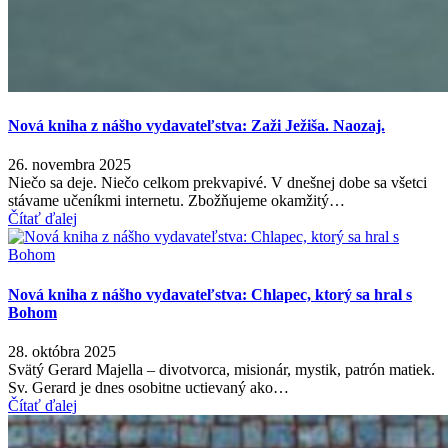
Nová kniha z nášho vydavateľstva: Zaži Ježiša. Naozaj.
26. novembra 2025
Niečo sa deje. Niečo celkom prekvapivé. V dnešnej dobe sa všetci
stávame učeníkmi internetu. Zbožňujeme okamžitý…
Čítať ďalej
Nová kniha z nášho vydavateľstva: Chlapec, ktorý sa hral s
Bohom
28. októbra 2025
Svätý Gerard Majella – divotvorca, misionár, mystik, patrón matiek.
Sv. Gerard je dnes osobitne uctievaný ako…
Čítať ďalej