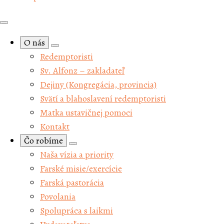
O nás
Redemptoristi
Sv. Alfonz – zakladateľ
Dejiny (Kongregácia, provincia)
Svätí a blahoslavení redemptoristi
Matka ustavičnej pomoci
Kontakt
Čo robíme
Naša vízia a priority
Farské misie/exercície
Farská pastorácia
Povolania
Spolupráca s laikmi