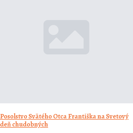
Posolstvo Svätého Otca Františka na Svetový
deň chudobných