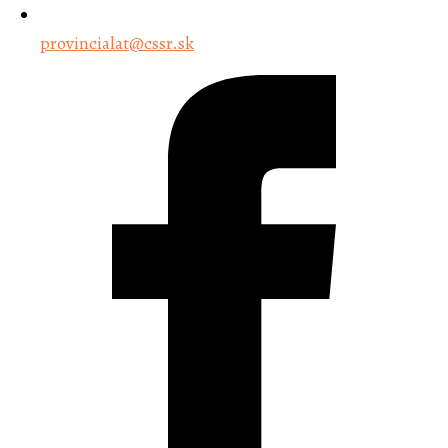
provincialat@cssr.sk