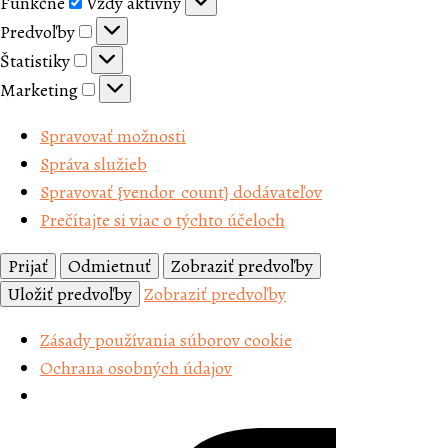
Funkčné
Funkčné
Vždy aktívny
Predvoľby
Predvoľby
Štatistiky
Štatistiky
Marketing
Marketing
Spravovať možnosti
Správa služieb
Spravovať {vendor_count} dodávateľov
Prečítajte si viac o týchto účeloch
Prijať
Odmietnuť
Zobraziť predvoľby
Uložiť predvoľby
Zobraziť predvoľby
Zásady používania súborov cookie
Ochrana osobných údajov