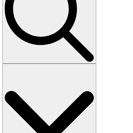
Search
for: