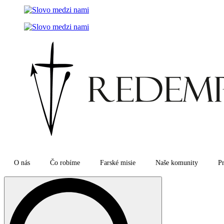
O nás
Čo robíme
Farské misie
Naše komunity
Pr