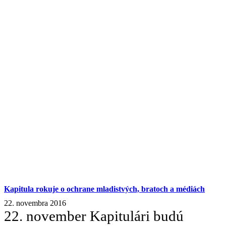
Kapitula rokuje o ochrane mladistvých, bratoch a médiách
22. novembra 2016
22. november Kapitulári budú