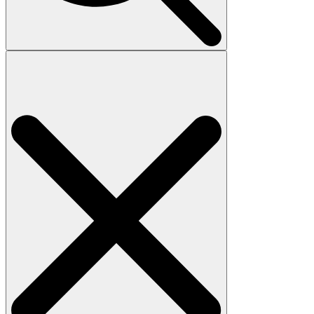
Search
for: