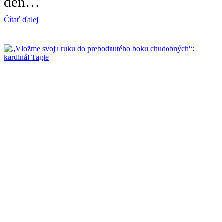
deň…
Čítať ďalej