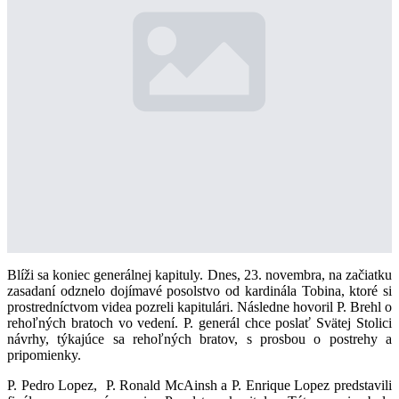
Blíži sa koniec generálnej kapituly. Dnes, 23. novembra, na začiatku
zasadaní odznelo dojímavé posolstvo od kardinála Tobina, ktoré si
prostredníctvom videa pozreli kapitulári. Následne hovoril P. Brehl o
rehoľných bratoch vo vedení. P. generál chce poslať Svätej Stolici
návrhy, týkajúce sa rehoľných bratov, s prosbou o postrehy a
pripomienky.
P. Pedro Lopez, P. Ronald McAinsh a P. Enrique Lopez predstavili