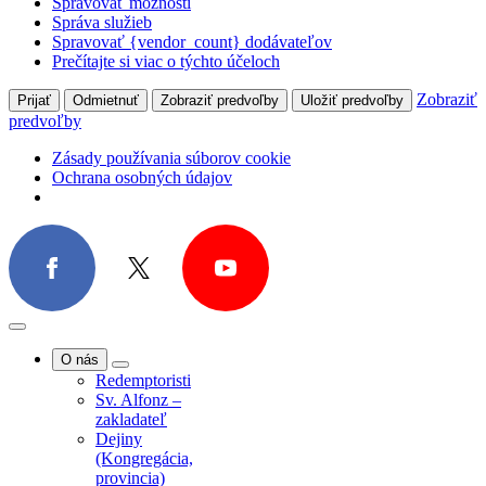
Spravovať možnosti
Správa služieb
Spravovať {vendor_count} dodávateľov
Prečítajte si viac o týchto účeloch
Zobraziť
Prijať
Odmietnuť
Zobraziť predvoľby
Uložiť predvoľby
predvoľby
Zásady používania súborov cookie
Ochrana osobných údajov
O nás
Redemptoristi
Sv. Alfonz –
zakladateľ
Dejiny
(Kongregácia,
provincia)