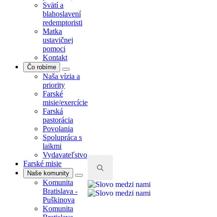
Svätí a
blahoslavení
redemptoristi
Matka
ustavičnej
pomoci
Kontakt
Čo robíme
Naša vízia a
priority
Farské
misie/exercície
Farská
pastorácia
Povolania
Spolupráca s
laikmi
Vydavateľstvo
Farské misie
Naše komunity
Komunita
Search
Bratislava -
for:
Puškinova
Komunita