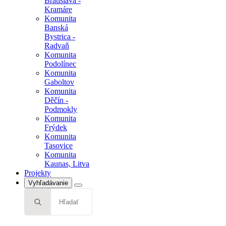
Bratislava -
Kramáre
Komunita
Banská
Bystrica -
Radvaň
Komunita
Podolínec
Komunita
Gaboltov
Komunita
Děčín -
Podmokly
Komunita
Frýdek
Komunita
Tasovice
Komunita
Kaunas, Litva
Projekty
Vyhľadávanie
Search
for: