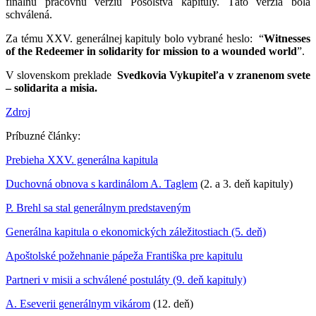
finálnu pracovnú verziu Posolstva kapituly. Táto verzia bola
schválená.
Za tému XXV. generálnej kapituly bolo vybrané heslo: “
Witnesses
of the Redeemer in solidarity for mission to a wounded world
”.
V slovenskom preklade
Svedkovia Vykupiteľa v zranenom svete
– solidarita a misia.
Zdroj
Príbuzné články:
Prebieha XXV. generálna kapitula
Duchovná obnova s kardinálom A. Taglem
(2. a 3. deň kapituly)
P. Brehl sa stal generálnym predstaveným
Generálna kapitula o ekonomických záležitostiach (5. deň)
Apoštolské požehnanie pápeža Františka pre kapitulu
Partneri v misii a schválené postuláty (9. deň kapituly)
A. Eseverii generálnym vikárom
(12. deň)