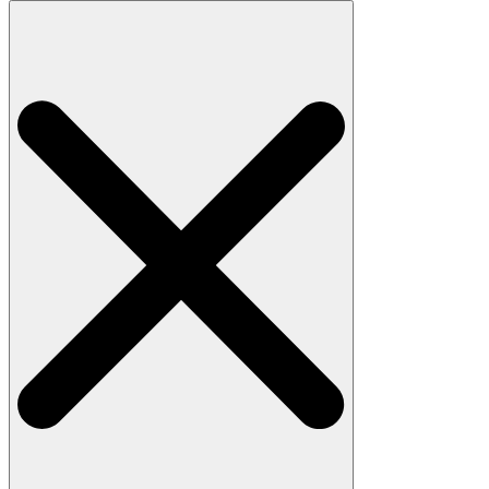
Search
for: