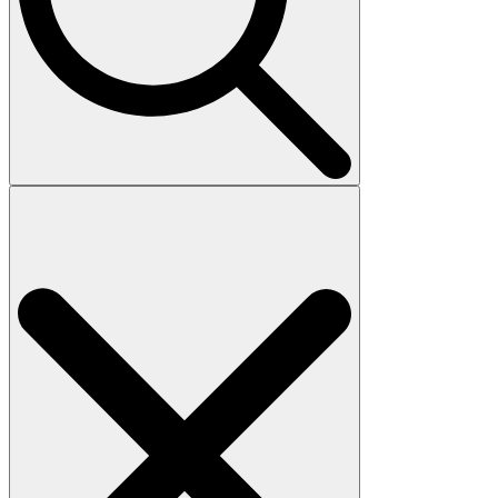
Search
for: