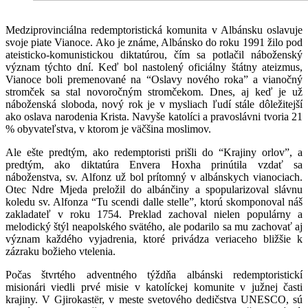
Medziprovinciálna redemptoristická komunita v Albánsku oslavuje
svoje piate Vianoce. Ako je známe, Albánsko do roku 1991 žilo pod
ateisticko-komunistickou diktatúrou, čím sa potlačil náboženský
význam týchto dní. Keď bol nastolený oficiálny štátny ateizmus,
Vianoce boli premenované na “Oslavy nového roka” a vianočný
stromček sa stal novoročným stromčekom. Dnes, aj keď je už
náboženská sloboda, nový rok je v mysliach ľudí stále dôležitejší
ako oslava narodenia Krista. Navyše katolíci a pravoslávni tvoria 21
% obyvateľstva, v ktorom je väčšina moslimov.
Ale ešte predtým, ako redemptoristi prišli do “Krajiny orlov”, a
predtým, ako diktatúra Envera Hoxha prinútila vzdať sa
náboženstva, sv. Alfonz už bol prítomný v albánskych vianociach.
Otec Ndre Mjeda preložil do albánčiny a spopularizoval slávnu
koledu sv. Alfonza “Tu scendi dalle stelle”, ktorú skomponoval náš
zakladateľ v roku 1754. Preklad zachoval nielen populárny a
melodický štýl neapolského svätého, ale podarilo sa mu zachovať aj
význam každého vyjadrenia, ktoré privádza veriaceho bližšie k
zázraku božieho vtelenia.
Počas štvrtého adventného týždňa albánski redemptoristickí
misionári viedli prvé misie v katolíckej komunite v južnej časti
krajiny. V Gjirokastër, v meste svetového dedičstva UNESCO, sú