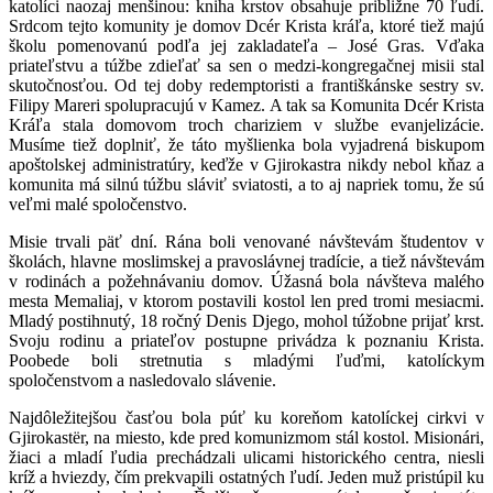
katolíci naozaj menšinou: kniha krstov obsahuje približne 70 ľudí.
Srdcom tejto komunity je domov Dcér Krista kráľa, ktoré tiež majú
školu pomenovanú podľa jej zakladateľa – José Gras. Vďaka
priateľstvu a túžbe zdieľať sa sen o medzi-kongregačnej misii stal
skutočnosťou. Od tej doby redemptoristi a františkánske sestry sv.
Filipy Mareri spolupracujú v Kamez. A tak sa Komunita Dcér Krista
Kráľa stala domovom troch chariziem v službe evanjelizácie.
Musíme tiež doplniť, že táto myšlienka bola vyjadrená biskupom
apoštolskej administratúry, keďže v Gjirokastra nikdy nebol kňaz a
komunita má silnú túžbu sláviť sviatosti, a to aj napriek tomu, že sú
veľmi malé spoločenstvo.
Misie trvali päť dní. Rána boli venované návštevám študentov v
školách, hlavne moslimskej a pravoslávnej tradície, a tiež návštevám
v rodinách a požehnávaniu domov. Úžasná bola návšteva malého
mesta Memaliaj, v ktorom postavili kostol len pred tromi mesiacmi.
Mladý postihnutý, 18 ročný Denis Djego, mohol túžobne prijať krst.
Svoju rodinu a priateľov postupne privádza k poznaniu Krista.
Poobede boli stretnutia s mladými ľuďmi, katolíckym
spoločenstvom a nasledovalo slávenie.
Najdôležitejšou časťou bola púť ku koreňom katolíckej cirkvi v
Gjirokastër, na miesto, kde pred komunizmom stál kostol. Misionári,
žiaci a mladí ľudia prechádzali ulicami historického centra, niesli
kríž a hviezdy, čím prekvapili ostatných ľudí. Jeden muž pristúpil ku