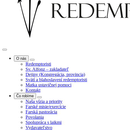
O nás
Redemptoristi
Sv. Alfonz – zakladateľ
Dejiny (Kongregácia, provincia)
Svätí a blahoslavení redemptoristi
Matka ustavičnej pomoci
Kontakt
Čo robíme
Naša vízia a priority
Farské misie/exercície
Farská pastorácia
Povolania
Spolupráca s laikmi
Vydavateľstvo