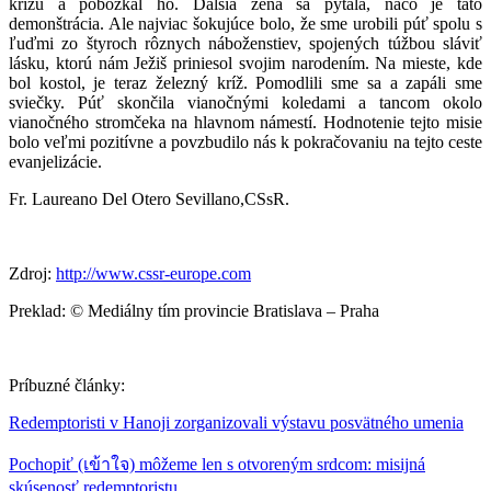
krížu a pobozkal ho. Ďalšia žena sa pýtala, načo je táto
demonštrácia. Ale najviac šokujúce bolo, že sme urobili púť spolu s
ľuďmi zo štyroch rôznych náboženstiev, spojených túžbou sláviť
lásku, ktorú nám Ježiš priniesol svojim narodením. Na mieste, kde
bol kostol, je teraz železný kríž. Pomodlili sme sa a zapáli sme
sviečky. Púť skončila vianočnými koledami a tancom okolo
vianočného stromčeka na hlavnom námestí. Hodnotenie tejto misie
bolo veľmi pozitívne a povzbudilo nás k pokračovaniu na tejto ceste
evanjelizácie.
Fr. Laureano Del Otero Sevillano,CSsR.
Zdroj:
http://www.cssr-europe.com
Preklad: © Mediálny tím provincie Bratislava – Praha
Príbuzné články:
Redemptoristi v Hanoji zorganizovali výstavu posvätného umenia
Pochopiť (เข้าใจ) môžeme len s otvoreným srdcom: misijná
skúsenosť redemptoristu