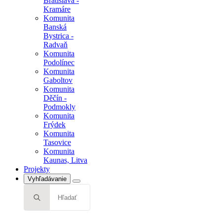
Bratislava -
Kramáre
Komunita
Banská
Bystrica -
Radvaň
Komunita
Podolínec
Komunita
Gaboltov
Komunita
Děčín -
Podmokly
Komunita
Frýdek
Komunita
Tasovice
Komunita
Kaunas, Litva
Projekty
Vyhľadávanie
Search
for: