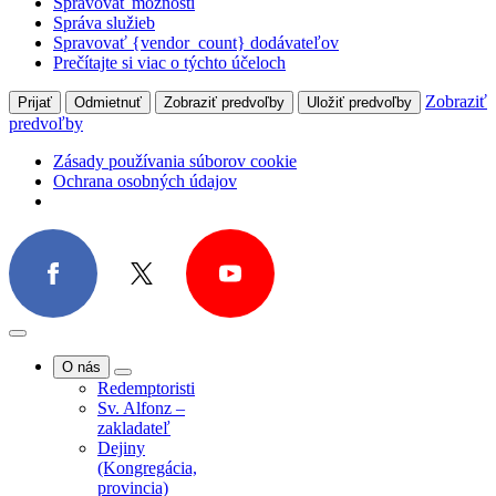
Spravovať možnosti
Správa služieb
Spravovať {vendor_count} dodávateľov
Prečítajte si viac o týchto účeloch
Zobraziť
Prijať
Odmietnuť
Zobraziť predvoľby
Uložiť predvoľby
predvoľby
Zásady používania súborov cookie
Ochrana osobných údajov
O nás
Redemptoristi
Sv. Alfonz –
zakladateľ
Dejiny
(Kongregácia,
provincia)