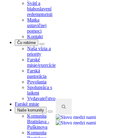
Svätí a
blahoslavení
redemptoristi
Matka
ustavičnej
pomoci
Kontakt
Čo robíme
Naša vízia a
priority
Farské
misie/exercície
Farská
pastorácia
Povolania
Spolupráca s
laikmi
Vydavateľstvo
Farské misie
Naše komunity
Komunita
Search
Bratislava -
for:
Puškinova
Komunita