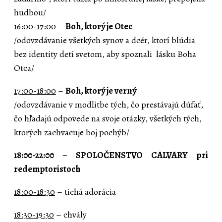
hudbou/
16:00-17:00
–
Boh, ktorý je Otec
/odovzdávanie všetkých synov a dcér, ktorí blúdia
bez identity detí svetom, aby spoznali lásku Boha
Otca/
17:00-18:00
–
Boh,
ktorý je verný
/odovzdávanie v modlitbe tých, čo prestávajú dúfať,
čo hľadajú odpovede na svoje otázky, všetkých tých,
ktorých zachvacuje boj pochýb/
18:00-22:00 – SPOLOČENSTVO CALVARY pri
redemptoristoch
18:00-18:30
– tichá adorácia
18:30-19:30
– chvály