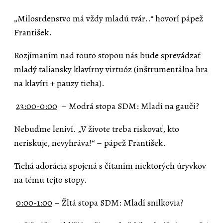
„Milosrdenstvo má vždy mladú tvár..“ hovorí pápež
František.
Rozjímaním nad touto stopou nás bude sprevádzať
mladý taliansky klavírny virtuóz (inštrumentálna hra
na klavíri + pauzy ticha).
23:00-0:00
–
Modrá stopa SDM: Mladí na gauči?
Nebuďme leniví. „V živote treba riskovať, kto
neriskuje, nevyhráva!“ – pápež František.
Tichá adorácia spojená s čítaním niektorých úryvkov
na tému tejto stopy.
0:00-1:00
–
Žltá stopa SDM: Mladí snilkovia?