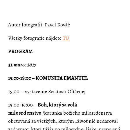
Autor fotografií: Pavel Kováč
Všetky fotografie nájdete
TU
PROGRAM
31.marec 2017
15:00-18:00 – KOMUNITA EMANUEL
15:00 – vystavenie Sviatosti Oltárnej
15:00-16:00
–
Boh, ktorý sa volá
milosrdenstvo
/korunka božieho milosrdenstva
obetovaná za všetkých, ktorým „život nič nedaroval
zadarmo“, ktorí túžia po milosrdnej láske, prepojená