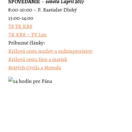
SPOVEDANIE
–
sobota
1.apríl 2017
8:00-10:00 – P. Rastislav Dluhý
13:00-14:00
TS TK KBS
TK KBS – TV Lux
Príbuzné články:
Krížová cesta mužov u redemptoristov
Krížová cesta žien a matiek
Svätých Cyrila a Metoda