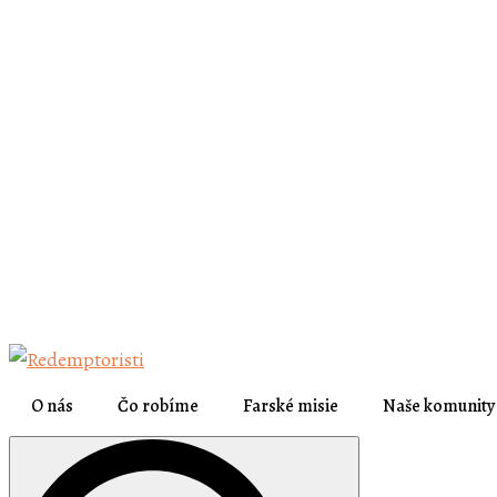
O nás
Čo robíme
Farské misie
Naše komunity