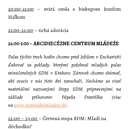
20:00-21:00
– svätá omša s biskupom Jozefom
Haľkom
21:00-22:00
– tichá adorácia
22:00-1:00 – ARCIDIECÉZNE CENTRUM MLÁDEŽE
Počas týchto troch hodín chceme pred Ježišom v Eucharistii
ďakovať za poklady, ktorými požehnal mladých počas
minuloročných SDM v Krakove. Zároveň chceme skúmať,
aké ovocie v nás tieto dni zanechali. Necháme sa viesť
materiálmi nazvanými Stopy SDM pripravenými na
základe príhovorov Pápeža Františka (viac
na
www.svetovednimladeze.sk
)
.
22:00 – 23:00
–
Červená stopa SDM: Mladí na
dôchodku?