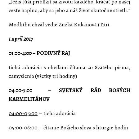
„Ježiš túži priblížiť sa životu každého, kráčať po našej
ceste naplno, aby sa jeho a náš život skutočne stretli.“
Modlitbu chvál vedie Zuzka Kukanová (Titi).
1.apríl 2017
01:00-4:00 – PODIVNÝ RAJ
tichá adorácia s chvíľami čítania zo Svätého písma,
zamyslenia
(
všetky tri hodiny)
04:00-7:00 – SVETSKÝ RÁD BOSÝCH
KARMELITÁNOV
04:00-05:00
– tichá adorácia
05:00-06:00
– čítanie Božieho slova s liturgie hodín