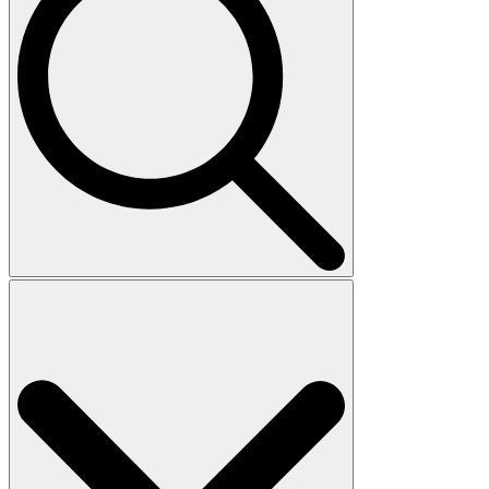
Search
for: