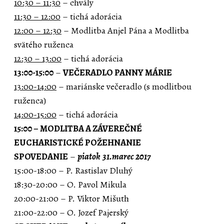
10:30 – 11:30
– chvály
11:30 – 12:00
– tichá adorácia
12:00 – 12:30
– Modlitba Anjel Pána a Modlitba
svätého ruženca
12:30 – 13:00
– tichá adorácia
13:00-15:00
–
VEČERADLO PANNY MÁRIE
13:00-14:00
– mariánske večeradlo (s modlitbou
ruženca)
14:00-15:00
– tichá adorácia
15:00 – MODLITBA A ZÁVEREČNÉ
EUCHARISTICKÉ POŽEHNANIE
SPOVEDANIE
–
piatok
31.marec 2017
15:00-18:00 – P. Rastislav Dluhý
18:30-20:00 – O. Pavol Mikula
20:00-21:00 – P. Viktor Mišuth
21:00-22:00 – O. Jozef Pajerský