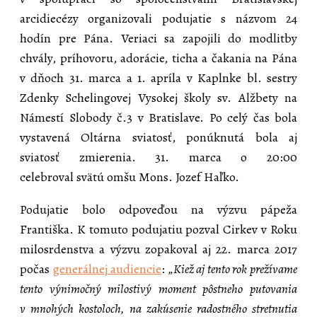
arcidiecézy organizovali podujatie s názvom 24
hodín pre Pána. Veriaci sa zapojili do modlitby
chvály, príhovoru, adorácie, ticha a čakania na Pána
v dňoch 31. marca a 1. apríla v Kaplnke bl. sestry
Zdenky Schelingovej Vysokej školy sv. Alžbety na
Námestí Slobody č.3 v Bratislave. Po celý čas bola
vystavená Oltárna sviatosť, ponúknutá bola aj
sviatosť zmierenia. 31. marca o 20:00
celebroval svätú omšu Mons. Jozef Haľko.
Podujatie bolo odpoveďou na výzvu pápeža
Františka. K tomuto podujatiu pozval Cirkev v Roku
milosrdenstva a výzvu zopakoval aj 22. marca 2017
počas
generálnej audiencie
:
„Kiež aj tento rok prežívame
tento výnimočný milostivý moment pôstneho putovania
v mnohých kostoloch, na zakúsenie radostného stretnutia