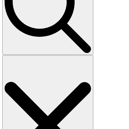
Search
for: