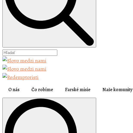
O nás
Čo robíme
Farské misie
Naše komunity