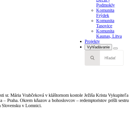
Tasovice
Podmokly
Komunita
Komunita
Kaunas, Litva
Frýdek
Projekty
Komunita
Tasovice
Komunita
Kaunas, Litva
Projekty
Vyhľadávanie
Search
for:
ti sr. Mária Vrabčeková v kláštornom kostole Ježiša Krista Vykupiteľa 
lava – Praha. Okrem kňazov a bohoslovcov – redemptoristov prišli sestr
m Slovensku v Lomnici.