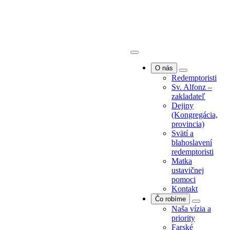
O nás
Redemptoristi
Sv. Alfonz –
zakladateľ
Dejiny
O nás
(Kongregácia,
Redemptoristi
provincia)
Sv. Alfonz –
Svätí a
zakladateľ
blahoslavení
Dejiny
redemptoristi
(Kongregácia,
Matka
provincia)
ustavičnej
Svätí a
pomoci
blahoslavení
Kontakt
redemptoristi
Čo robíme
Matka
Naša vízia a
ustavičnej
priority
pomoci
Farské
Kontakt
misie/exercície
Čo robíme
Farská
Naša vízia a
pastorácia
priority
Povolania
Farské
Spolupráca s