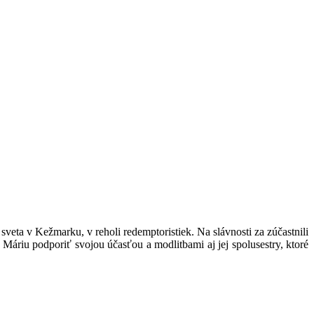
sveta v Kežmarku, v reholi redemptoristiek. Na slávnosti za zúčastnili
u Máriu podporiť svojou účasťou a modlitbami aj jej spolusestry, ktoré