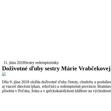
11. júna 2018
Sestry redemptoristky
Doživotné sľuby sestry Márie Vrabčekovej
Dňa 9. júna 2018 zložila doživotné sľuby čistoty, chudoby a poslušnos
aj viacerí diecézni kňazi, rehoľníci a redemptoristi provincie Bratis
pôsobia v Poľsku, Írsku a v gréckokatolíckom kláštore na východno