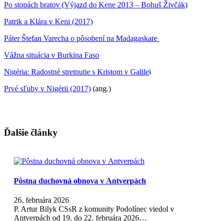
Po stopách bratov (Výjazd do Kene 2013 – Bohuš Živčák)
Patrik a Klára v Keni (2017)
Páter Štefan Varecha o pôsobení na Madagaskare
Vážna situácia v Burkina Faso
Nigéria: Radostné stretnutie s Kristom v Galile
i
Prvé sľuby v Nigérii (2017)
(ang.)
Ďalšie články
Pôstna duchovná obnova v Antverpách
26. februára 2026
P. Artur Bilyk CSsR z komunity Podolínec viedol v
Antverpách od 19. do 22. februára 2026…