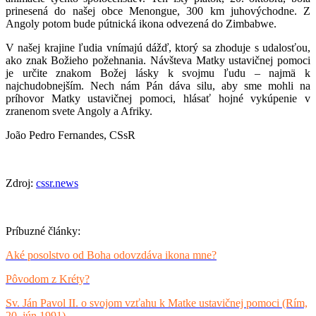
prinesená do našej obce Menongue, 300 km juhovýchodne. Z
Angoly potom bude pútnická ikona odvezená do Zimbabwe.
V našej krajine ľudia vnímajú dážď, ktorý sa zhoduje s udalosťou,
ako znak Božieho požehnania. Návšteva Matky ustavičnej pomoci
je určite znakom Božej lásky k svojmu ľudu – najmä k
najchudobnejším. Nech nám Pán dáva silu, aby sme mohli na
príhovor Matky ustavičnej pomoci, hlásať hojné vykúpenie v
zranenom svete Angoly a Afriky.
João Pedro Fernandes, CSsR
Zdroj:
cssr.news
Príbuzné články:
Aké posolstvo od Boha odovzdáva ikona mne?
Pôvodom z Kréty?
Sv. Ján Pavol II. o svojom vzťahu k Matke ustavičnej pomoci (Rím,
20. jún 1991)