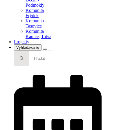
Tasovice
Podmokly
Komunita
Komunita
Kaunas, Litva
Frýdek
Projekty
Komunita
Tasovice
Komunita
Kaunas, Litva
Projekty
Vyhľadávanie
Search
for: