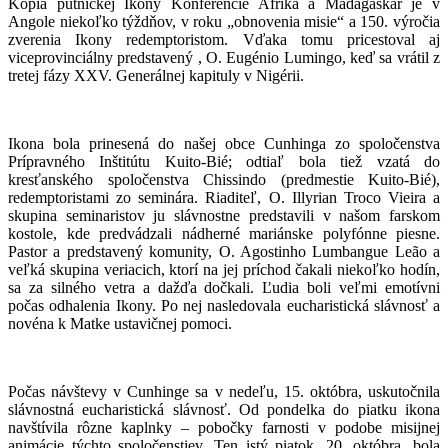
Kópia pútnickej Ikony Konferencie Afrika a Madagaskar je v
Angole niekoľko týždňov, v roku „obnovenia misie“ a 150. výročia
zverenia Ikony redemptoristom. Vďaka tomu pricestoval aj
viceprovinciálny predstavený , O. Eugénio Lumingo, keď sa vrátil z
tretej fázy XXV. Generálnej kapituly v Nigérii.
Ikona bola prinesená do našej obce Cunhinga zo spoločenstva
Prípravného Inštitútu Kuito-Bié; odtiaľ bola tiež vzatá do
kresťanského spoločenstva Chissindo (predmestie Kuito-Bié),
redemptoristami zo seminára. Riaditeľ, O. Illyrian Troco Vieira a
skupina seminaristov ju slávnostne predstavili v našom farskom
kostole, kde predvádzali nádherné mariánske polyfónne piesne.
Pastor a predstavený komunity, O. Agostinho Lumbangue Leão a
veľká skupina veriacich, ktorí na jej príchod čakali niekoľko hodín,
sa za silného vetra a dažďa dočkali. Ľudia boli veľmi emotívni
počas odhalenia Ikony. Po nej nasledovala eucharistická slávnosť a
novéna k Matke ustavičnej pomoci.
Počas návštevy v Cunhinge sa v nedeľu, 15. októbra, uskutočnila
slávnostná eucharistická slávnosť. Od pondelka do piatku ikona
navštívila rôzne kaplnky – pobočky farnosti v podobe misijnej
animácie týchto spoločenstiev. Ten istý piatok, 20. októbra, bola