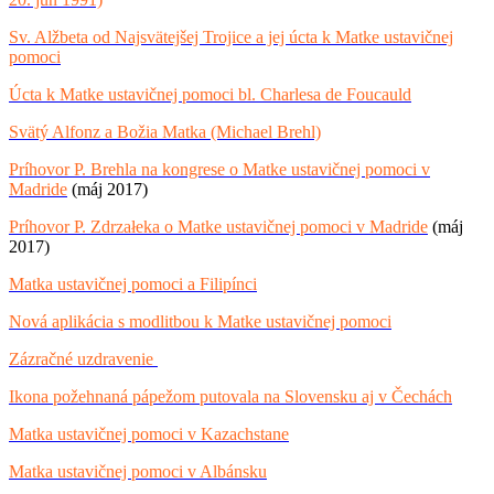
Sv. Alžbeta od Najsvätejšej Trojice a jej úcta k Matke ustavičnej
pomoci
Úcta k Matke ustavičnej pomoci bl. Charlesa de Foucauld
Svätý Alfonz a Božia Matka (Michael Brehl)
Príhovor P. Brehla na kongrese o Matke ustavičnej pomoci v
Madride
(máj 2017)
Príhovor P. Zdrzałeka o Matke ustavičnej pomoci v Madride
(máj
2017)
Matka ustavičnej pomoci a Filipínci
Nová aplikácia s modlitbou k Matke ustavičnej pomoci
Zázračné uzdravenie
Ikona požehnaná pápežom putovala na Slovensku aj v Čechách
Matka ustavičnej pomoci v Kazachstane
Matka ustavičnej pomoci v Albánsku