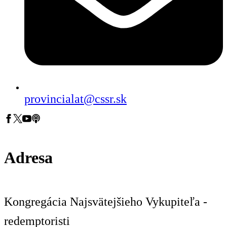
provincialat@cssr.sk
Adresa
Kongregácia Najsvätejšieho Vykupiteľa -
redemptoristi