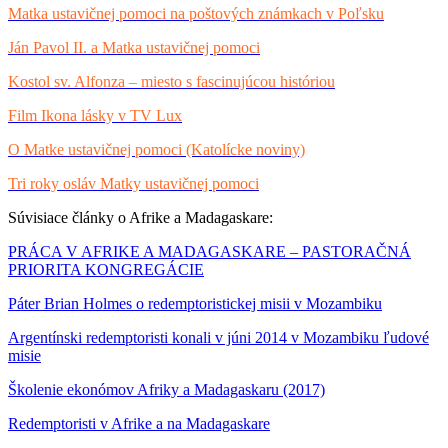
Matka ustavičnej pomoci na poštových známkach v Poľsku
Ján Pavol II. a Matka ustavičnej pomoci
Kostol sv. Alfonza – miesto s fascinujúcou históriou
Film Ikona lásky v TV Lux
O Matke ustavičnej pomoci (Katolícke noviny)
Tri roky osláv Matky ustavičnej pomoci
Súvisiace články o Afrike a Madagaskare:
PRÁCA V AFRIKE A MADAGASKARE – PASTORAČNÁ
PRIORITA KONGREGÁCIE
Páter Brian Holmes o redemptoristickej misii v Mozambiku
Argentínski redemptoristi konali v júni 2014 v Mozambiku ľudové
misie
Školenie ekonómov Afriky a Madagaskaru (2017)
Redemptoristi v Afrike a na Madagaskare