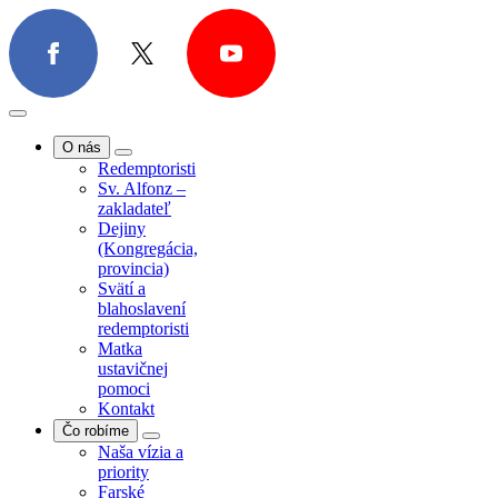
O nás
Redemptoristi
Sv. Alfonz –
zakladateľ
Dejiny
O nás
(Kongregácia,
Redemptoristi
provincia)
Sv. Alfonz –
Svätí a
zakladateľ
blahoslavení
Dejiny
redemptoristi
(Kongregácia,
Matka
provincia)
ustavičnej
Svätí a
pomoci
blahoslavení
Kontakt
redemptoristi
Čo robíme
Matka
Naša vízia a
ustavičnej
priority
pomoci
Farské
Kontakt
misie/exercície
Čo robíme
Farská
Naša vízia a
pastorácia
priority
Povolania
Farské
Spolupráca s