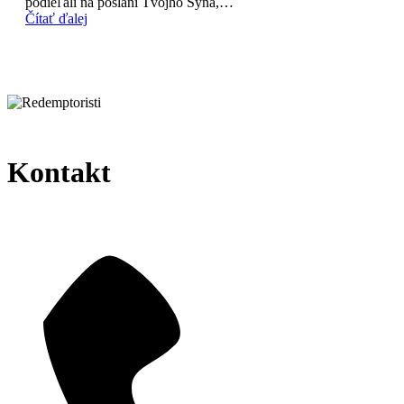
podieľali na poslaní Tvojho Syna,…
Čítať ďalej
Kontakt