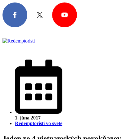
1. júna 2017
Redemptoristi vo svete
Jeden zo 4 vietnamských novokňazov