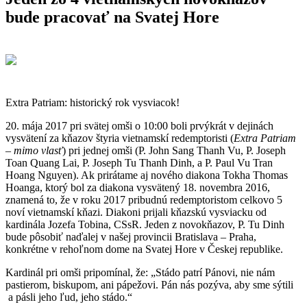
bude pracovať na Svatej Hore
Extra Patriam: historický rok vysviacok!
20. mája 2017 pri svätej omši o 10:00 boli prvýkrát v dejinách
vysvätení za kňazov štyria vietnamskí redemptoristi (
Extra Patriam
– mimo vlasť
) pri jednej omši (P. John Sang Thanh Vu, P. Joseph
Toan Quang Lai, P. Joseph Tu Thanh Dinh, a P. Paul Vu Tran
Hoang Nguyen). Ak prirátame aj nového diakona Tokha Thomas
Hoanga, ktorý bol za diakona vysvätený 18. novembra 2016,
znamená to, že v roku 2017 pribudnú redemptoristom celkovo 5
noví vietnamskí kňazi. Diakoni prijali kňazskú vysviacku od
kardinála Jozefa Tobina, CSsR. Jeden z novokňazov, P. Tu Dinh
bude pôsobiť naďalej v našej provincii Bratislava – Praha,
konkrétne v rehoľnom dome na Svatej Hore v Českej republike.
Kardinál pri omši pripomínal, že: „Stádo patrí Pánovi, nie nám
pastierom, biskupom, ani pápežovi. Pán nás pozýva, aby sme sýtili
a pásli jeho ľud, jeho stádo.“