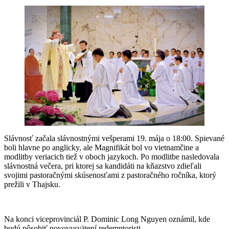
Slávnosť začala slávnostnými vešperami 19. mája o 18:00. Spievané
boli hlavne po anglicky, ale Magnifikát bol vo vietnamčine a
modlitby veriacich tiež v oboch jazykoch. Po modlitbe nasledovala
slávnostná večera, pri ktorej sa kandidáti na kňazstvo zdieľali
svojimi pastoračnými skúsenosťami z pastoračného ročníka, ktorý
prežili v Thajsku.
Na konci viceprovinciál P. Dominic Long Nguyen oznámil, kde
budú pôsobiť novovysvätení redemptoristi.