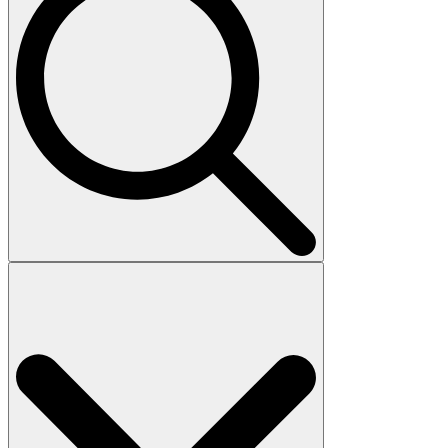
Search
for: