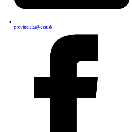
provincialat@cssr.sk