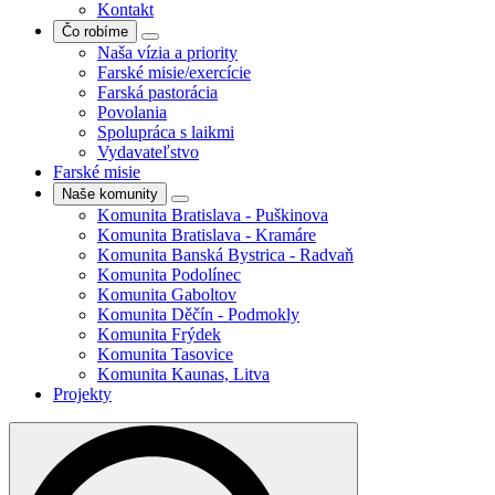
Kontakt
Čo robíme
Naša vízia a priority
Farské misie/exercície
Farská pastorácia
Povolania
Spolupráca s laikmi
Vydavateľstvo
Farské misie
Naše komunity
Komunita Bratislava - Puškinova
Komunita Bratislava - Kramáre
Komunita Banská Bystrica - Radvaň
Komunita Podolínec
Komunita Gaboltov
Komunita Děčín - Podmokly
Komunita Frýdek
Komunita Tasovice
Komunita Kaunas, Litva
Projekty