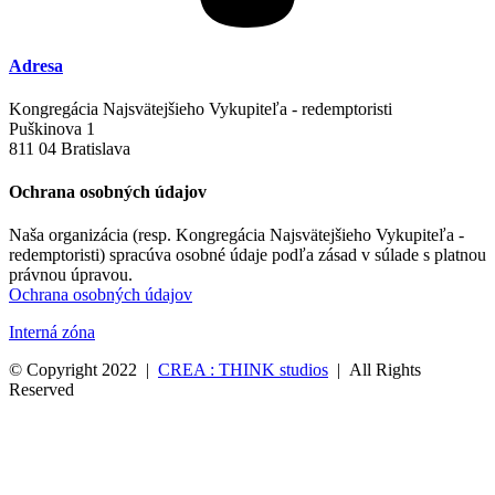
Adresa
Kongregácia Najsvätejšieho Vykupiteľa - redemptoristi
Puškinova 1
811 04 Bratislava
Ochrana osobných údajov
Naša organizácia (resp. Kongregácia Najsvätejšieho Vykupiteľa -
redemptoristi) spracúva osobné údaje podľa zásad v súlade s platnou
právnou úpravou.
Ochrana osobných údajov
Interná zóna
© Copyright 2022 |
CREA : THINK studios
| All Rights
Reserved