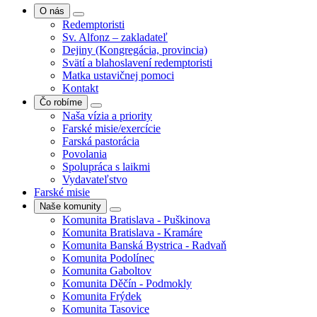
O nás
Redemptoristi
Sv. Alfonz – zakladateľ
Dejiny (Kongregácia, provincia)
Svätí a blahoslavení redemptoristi
Matka ustavičnej pomoci
Kontakt
Čo robíme
Naša vízia a priority
Farské misie/exercície
Farská pastorácia
Povolania
Spolupráca s laikmi
Vydavateľstvo
Farské misie
Naše komunity
Komunita Bratislava - Puškinova
Komunita Bratislava - Kramáre
Komunita Banská Bystrica - Radvaň
Komunita Podolínec
Komunita Gaboltov
Komunita Děčín - Podmokly
Komunita Frýdek
Komunita Tasovice