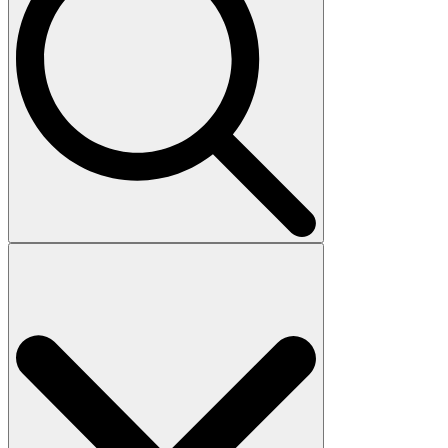
Search
for: