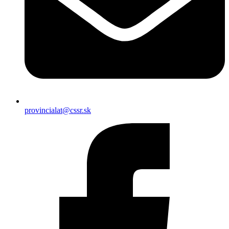
provincialat@cssr.sk