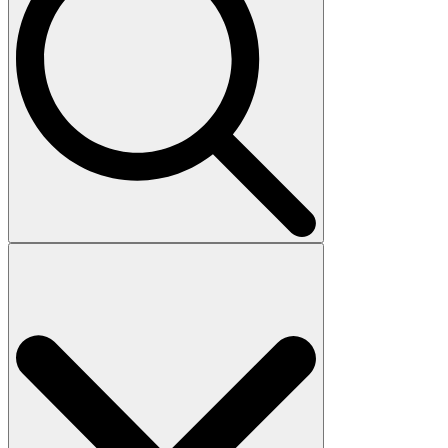
Search
for: