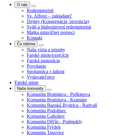
O nás
Redemptoristi
Sv. Alfonz – zakladateľ
Dejiny (Kongregácia, provincia)
Svätí a blahoslavení redemptoristi
Matka ustavičnej pomoci
Kontakt
Čo robíme
Naša vízia a priority
Farské misie/exercície
Farská pastorácia
Povolania
Spolupráca s laikmi
Vydavateľstvo
Farské misie
Naše komunity
Komunita Bratislava - Puškinova
Komunita Bratislava - Kramáre
Komunita Banská Bystrica - Radvaň
Komunita Podolínec
Komunita Gaboltov
Komunita Děčín - Podmokly
Komunita Frýdek
Komunita Tasovice