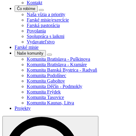
Kontakt
Čo robíme
Naša vízia a priority
Farské misie/exercície
Farská pastorácia
Povolania
Spolupráca s laikmi
Vydavateľstvo
Farské misie
Naše komunity
Komunita Bratislava - Puškinova
Komunita Bratislava - Kramáre
Komunita Banská Bystrica - Radvaň
Komunita Podolínec
Komunita Gaboltov
Komunita Děčín - Podmokly
Komunita Frýdek
Komunita Tasovice
Komunita Kaunas, Litva
Projekty