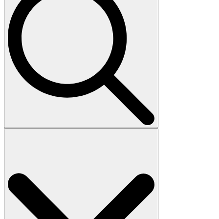
Search
for: