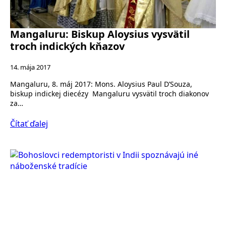
Mangaluru: Biskup Aloysius vysvätil
troch indických kňazov
14. mája 2017
Mangaluru, 8. máj 2017: Mons. Aloysius Paul D’Souza,
biskup indickej diecézy Mangaluru vysvätil troch diakonov
za…
Čítať ďalej