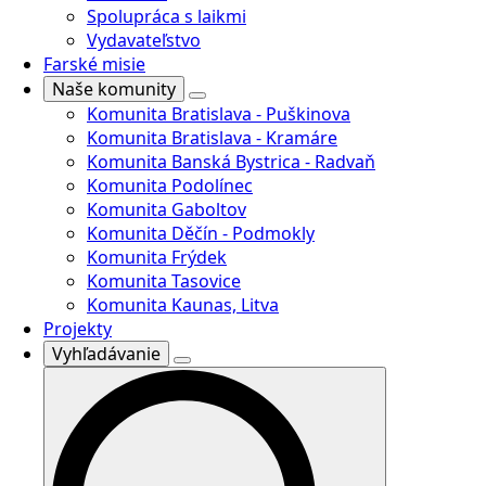
Spolupráca s laikmi
Vydavateľstvo
Farské misie
Naše komunity
Komunita Bratislava - Puškinova
Komunita Bratislava - Kramáre
Komunita Banská Bystrica - Radvaň
Komunita Podolínec
Komunita Gaboltov
Komunita Děčín - Podmokly
Komunita Frýdek
Komunita Tasovice
Komunita Kaunas, Litva
Projekty
Vyhľadávanie
Search
for: