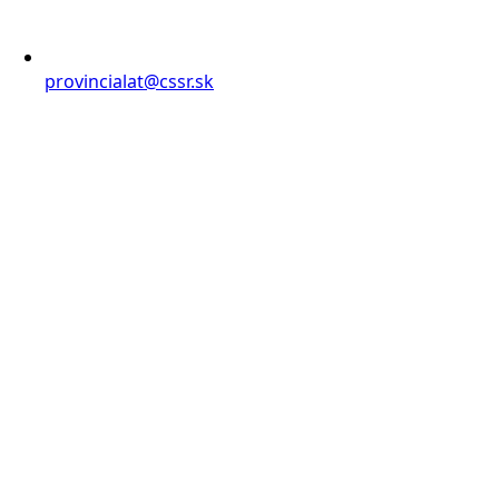
provincialat@cssr.sk