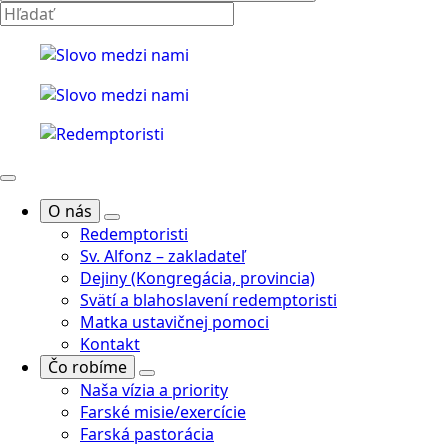
O nás
Redemptoristi
Sv. Alfonz – zakladateľ
Dejiny (Kongregácia, provincia)
Svätí a blahoslavení redemptoristi
Matka ustavičnej pomoci
Kontakt
Čo robíme
Naša vízia a priority
Farské misie/exercície
Farská pastorácia