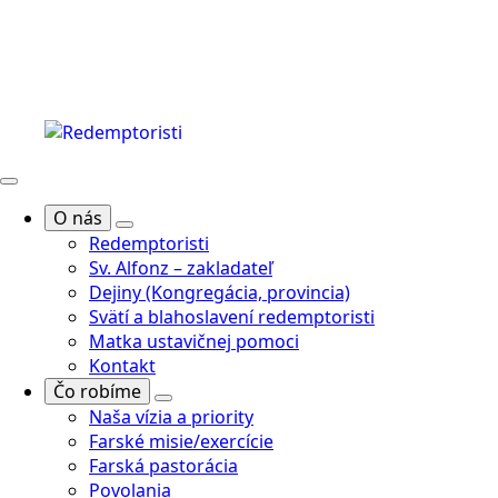
O nás
Redemptoristi
Sv. Alfonz – zakladateľ
Dejiny (Kongregácia, provincia)
Svätí a blahoslavení redemptoristi
Matka ustavičnej pomoci
Kontakt
Čo robíme
Naša vízia a priority
Farské misie/exercície
Farská pastorácia
Povolania