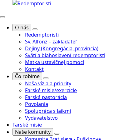
O nás
Redemptoristi
Sv. Alfonz – zakladateľ
Dejiny (Kongregácia, provincia)
Svätí a blahoslavení redemptoristi
Matka ustavičnej pomoci
Kontakt
Čo robíme
Naša vízia a priority
Farské misie/exercície
Farská pastorácia
Povolania
Spolupráca s laikmi
Vydavateľstvo
Farské misie
Naše komunity
Komunita Bratislava - Puškinova