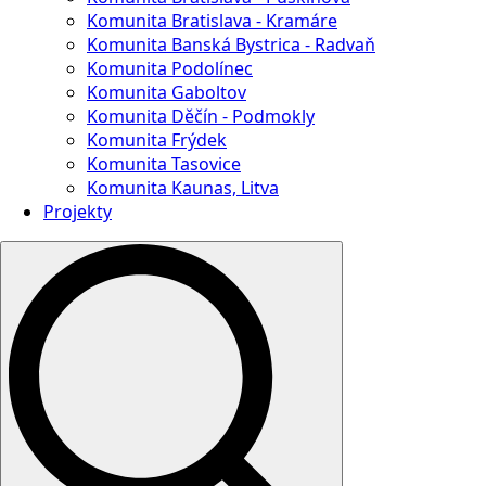
Komunita Bratislava - Kramáre
Komunita Banská Bystrica - Radvaň
Komunita Podolínec
Komunita Gaboltov
Komunita Děčín - Podmokly
Komunita Frýdek
Komunita Tasovice
Komunita Kaunas, Litva
Projekty