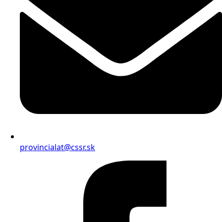
provincialat@cssr.sk