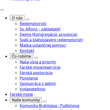
O nás
Redemptoristi
Sv. Alfonz – zakladateľ
Dejiny (Kongregácia, provincia)
Svätí a blahoslavení redemptoristi
Matka ustavičnej pomoci
Kontakt
Čo robíme
Naša vízia a priority
Farské misie/exercície
Farská pastorácia
Povolania
Spolupráca s laikmi
Vydavateľstvo
Farské misie
Naše komunity
Komunita Bratislava - Puškinova