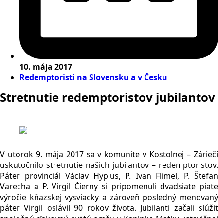
10. mája 2017
Redemptoristi na Slovensku a v Česku
Stretnutie redemptoristov jubilantov
V utorok 9. mája 2017 sa v komunite v Kostolnej – Záriečí
uskutočnilo stretnutie našich jubilantov – redemptoristov.
Páter provinciál Václav Hypius, P. Ivan Flimel, P. Štefan
Varecha a P. Virgil Čierny si pripomenuli dvadsiate piate
výročie kňazskej vysviacky a zároveň posledný menovaný
páter Virgil oslávil 90 rokov života. Jubilanti začali slúžiť