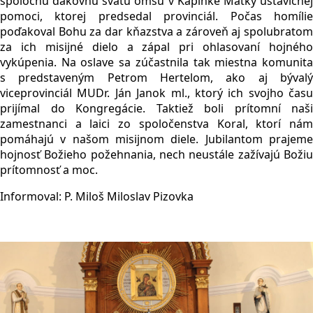
spoločnú ďakovnú svätú omšu v Kaplnke Matky ustavičnej
pomoci, ktorej predsedal provinciál. Počas homílie
poďakoval Bohu za dar kňazstva a zároveň aj spolubratom
za ich misijné dielo a zápal pri ohlasovaní hojného
vykúpenia. Na oslave sa zúčastnila tak miestna komunita
s predstaveným Petrom Hertelom, ako aj bývalý
viceprovinciál MUDr. Ján Janok ml., ktorý ich svojho času
prijímal do Kongregácie. Taktiež boli prítomní naši
zamestnanci a laici zo spoločenstva Koral, ktorí nám
pomáhajú v našom misijnom diele. Jubilantom prajeme
hojnosť Božieho požehnania, nech neustále zažívajú Božiu
prítomnosť a moc.
Informoval: P. Miloš Miloslav Pizovka