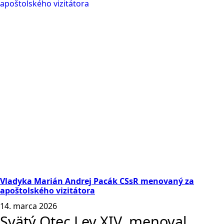
Vladyka Marián Andrej Pacák CSsR menovaný za
apoštolského vizitátora
14. marca 2026
Svätý Otec Lev XIV. menoval