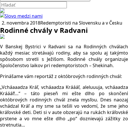
2. novembra 2018
Redemptoristi na Slovensku a v Česku
Rodinné chvály v Radvani
V Banskej Bystrici v Radvani sa na Rodinných chválach
každý mesiac stretávajú rodiny, aby sa spolu aj takýmto
spôsobom stretli s Ježišom. Rodinné chvály organizuje
Spoločenstvo laikov pri redemptoristoch – Shekinah.
Prinášame vám reportáž z októbrových rodinných chvál:
„Vcháaaadza Kráľ, vcháaadza Kráááľ, aleluuuja, vcháaadza
Kráááľ!…“ – táto pieseň mi ešte dlho po skončení
októbrových rodinných chvál znela mysľou. Dnes naozaj
vchádzal Kráľ a my sme sa tešili vo vedomí, že sme jeho
kráľovské deti. Deti si v aute obzerajú na rukách kráľovské
prstene a vo mne ešte dlho „po“ doznievajú zážitky zo
stretnutia…