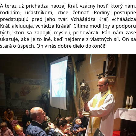
A teraz už prichádza naozaj Kráľ, vzácny hosť, ktorý nám,
rodinám, účastníkom, chce žehnať. Rodiny postupne
predstupujú pred Jeho tvár. Vchááádza Kráľ, vchááádza
Kráľ, aleluuuja, vchádza Kráááľ. Cítime modlitby a podporu
tých, ktorí sa zapojili, mysleli, prihovárali. Pán nám zase
ukazuje, aké je to iné, keď nejdeme z vlastných síl. On sa
stará o úspech. On v nás dobre dielo dokončí!