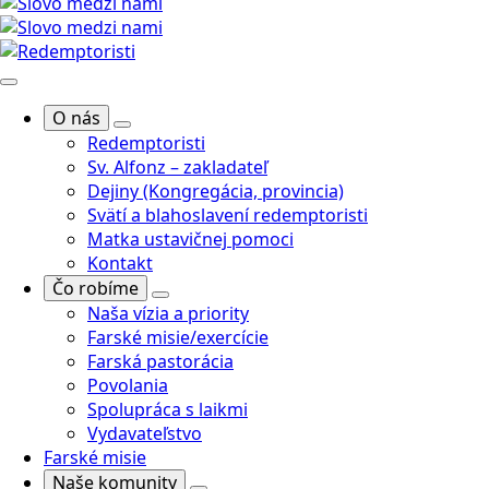
O nás
Redemptoristi
Sv. Alfonz – zakladateľ
Dejiny (Kongregácia, provincia)
Svätí a blahoslavení redemptoristi
Matka ustavičnej pomoci
Kontakt
Čo robíme
Naša vízia a priority
Farské misie/exercície
Farská pastorácia
Povolania
Spolupráca s laikmi
Vydavateľstvo
Farské misie
Naše komunity