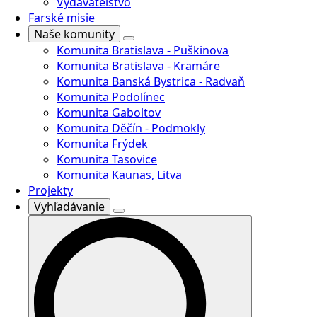
Vydavateľstvo
Farské misie
Naše komunity
Komunita Bratislava - Puškinova
Komunita Bratislava - Kramáre
Komunita Banská Bystrica - Radvaň
Komunita Podolínec
Komunita Gaboltov
Komunita Děčín - Podmokly
Komunita Frýdek
Komunita Tasovice
Komunita Kaunas, Litva
Projekty
Vyhľadávanie
Search
for: