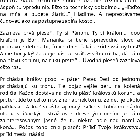
rodičov. Škoda, že ho nie je dobre rozumieť cez mikrofón…
Aspoň tu vpredu nie. Ešte to technicky doladíme… „Hľaďte
na mňa a budete žiariť…“ Hľadíme. A neprestávame
čudovať, ako sa postupne zapĺňa kostol.
Zaznieva prvá pieseň. Ty si Pánom, Ty si králom… óoo
Kráľom je Boh! Marianka si berie sprievodné slovo a
pripravuje deti na to, čo ich dnes čaká… Príde vzácny hosť!
A nie hocijaký! Zaodeje nás do kráľovského rúcha, dá nám
na hlavu korunu, na ruku prsteň… Úvodná pieseň zaznieva
ešte raz…
Prichádza kráľov posol – páter Peter. Deti po jednom
prichádzajú ku trónu. Tie bojazlivejšie berú na kolená
rodičia. Každé dostáva na chvíľu plášť, kráľovskú korunu a
prsteň. Ide to celkom svižne napriek tomu, že detí je okolo
päťdesiat. A keď si ešte aj malý Paľko s Tobíkom nájdu
úlohu kráľovských strážcov s drevenými mečmi je nám
zainteresovaným jasné, že tu niekto bdie nad nami a
koná… Počas toho znie pieseň: Príííď Tvoje kráľovstvo,
príííď medzi nááás!