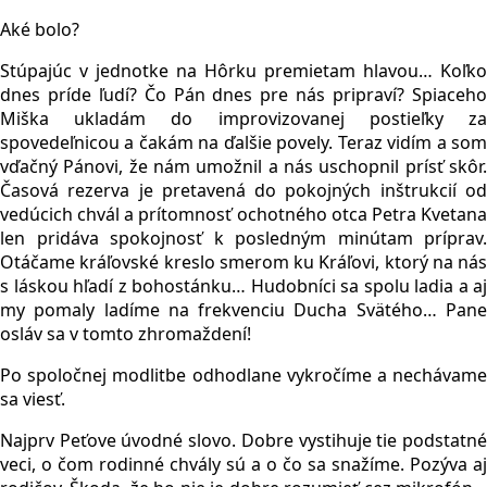
Aké bolo?
Stúpajúc v jednotke na Hôrku premietam hlavou… Koľko
dnes príde ľudí? Čo Pán dnes pre nás pripraví? Spiaceho
Miška ukladám do improvizovanej postieľky za
spovedeľnicou a čakám na ďalšie povely. Teraz vidím a som
vďačný Pánovi, že nám umožnil a nás uschopnil prísť skôr.
Časová rezerva je pretavená do pokojných inštrukcií od
vedúcich chvál a prítomnosť ochotného otca Petra Kvetana
len pridáva spokojnosť k posledným minútam príprav.
Otáčame kráľovské kreslo smerom ku Kráľovi, ktorý na nás
s láskou hľadí z bohostánku… Hudobníci sa spolu ladia a aj
my pomaly ladíme na frekvenciu Ducha Svätého… Pane
osláv sa v tomto zhromaždení!
Po spoločnej modlitbe odhodlane vykročíme a nechávame
sa viesť.
Najprv Peťove úvodné slovo. Dobre vystihuje tie podstatné
veci, o čom rodinné chvály sú a o čo sa snažíme. Pozýva aj