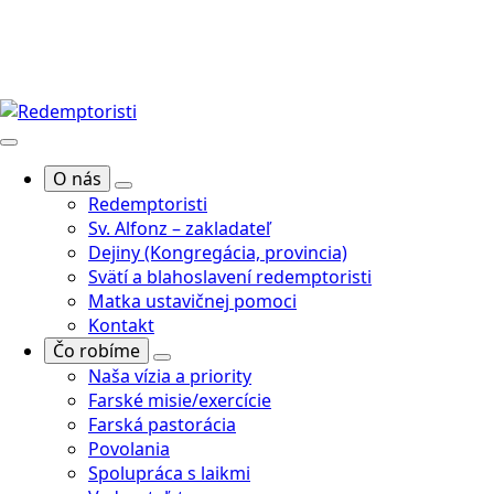
O nás
Redemptoristi
Sv. Alfonz – zakladateľ
Dejiny (Kongregácia, provincia)
Svätí a blahoslavení redemptoristi
Matka ustavičnej pomoci
Kontakt
Čo robíme
Naša vízia a priority
Farské misie/exercície
Farská pastorácia
Povolania
Spolupráca s laikmi