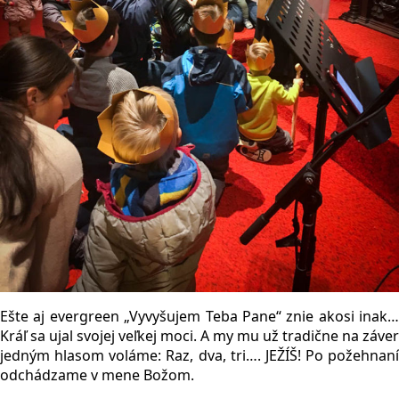
Ešte aj evergreen „Vyvyšujem Teba Pane“ znie akosi inak…
Kráľ sa ujal svojej veľkej moci. A my mu už tradične na záver
jedným hlasom voláme: Raz, dva, tri…. JEŽÍŠ! Po požehnaní
odchádzame v mene Božom.