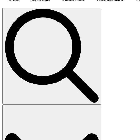
Search
for: