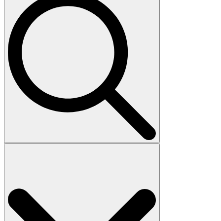
Search
for: