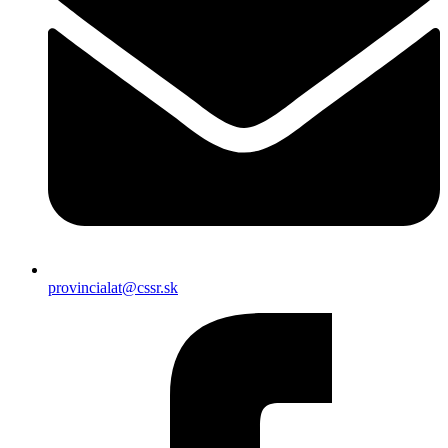
provincialat@cssr.sk