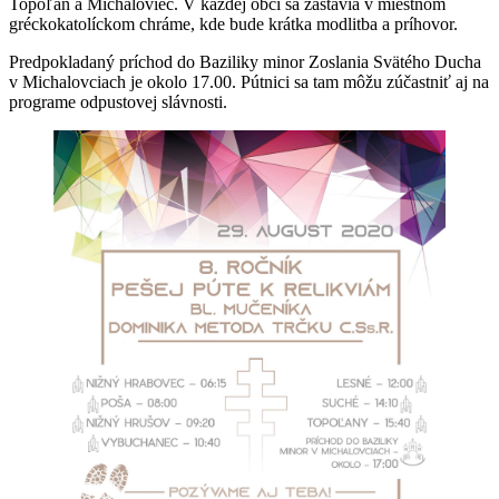
Topoľan a Michaloviec. V každej obci sa zastavia v miestnom
gréckokatolíckom chráme, kde bude krátka modlitba a príhovor.
Predpokladaný príchod do Baziliky minor Zoslania Svätého Ducha
v Michalovciach je okolo 17.00. Pútnici sa tam môžu zúčastniť aj na
programe odpustovej slávnosti.