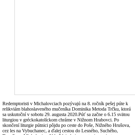
Redemptoristi v Michalovciach pozývajú na 8. ročník pešej púte k
relikviám blahoslaveného mučeníka Dominika Metoda Trčku, ktorá
sa uskutoční v sobotu 29. augusta 2020.Púť sa začne o 6.15 svätou
liturgiou v gréckokatolíckom chráme v Nižnom Hrabovci. Po
skončení liturgie pútnici pôjdu po ceste do Poše, Nižného Hrušova,
cez les na Vybuchanec, a ďalej cestou do Lesného, Suchého,