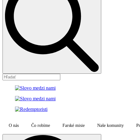
O nás
Čo robíme
Farské misie
Naše komunity
Pr