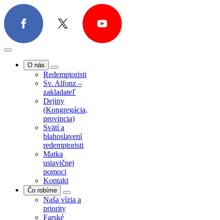
O nás
Redemptoristi
Sv. Alfonz –
zakladateľ
Dejiny
(Kongregácia,
provincia)
Svätí a
blahoslavení
redemptoristi
Matka
ustavičnej
pomoci
Kontakt
Čo robíme
Naša vízia a
priority
Farské