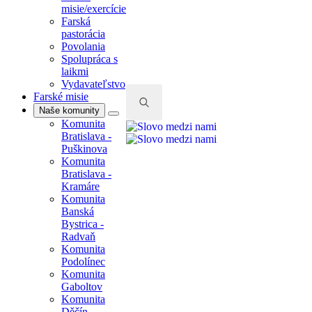
misie/exercície
Farská
pastorácia
Povolania
Spolupráca s
laikmi
Vydavateľstvo
Farské misie
Naše komunity
Komunita
Search
Bratislava -
for:
Puškinova
Komunita
Bratislava -
Kramáre
Komunita
Banská
Bystrica -
Radvaň
Komunita
Podolínec
Komunita
Gaboltov
Komunita
Děčín -