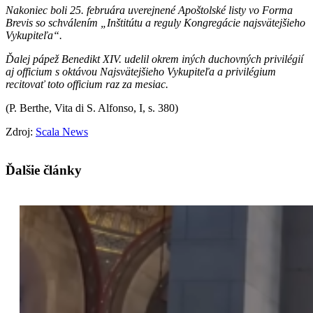
Nakoniec boli 25. februára uverejnené Apoštolské listy vo Forma
Brevis so schválením „Inštitútu a reguly Kongregácie najsvätejšieho
Vykupiteľa“.
Ďalej pápež Benedikt XIV. udelil okrem iných duchovných privilégií
aj officium s oktávou Najsvätejšieho Vykupiteľa a privilégium
recitovať toto officium raz za mesiac.
(P. Berthe, Vita di S. Alfonso, I, s. 380)
Zdroj:
Scala News
Ďalšie články