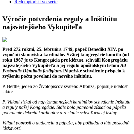
Redemptoristi vo svete
Výročie potvrdenia reguly a Inštitútu
najsvätejšieho Vykupiteľa
Pred 272 rokmi, 25. februára 1749, pápež Benedikt XIV. po
vypočutí stanoviska kardinálov Svätej kongregácie koncilu (od
roku 1967 je to Kongregácia pre klérus), schválil Kongregáciu
najsvätejšieho Vykupiteľa a jej regulu apoštolským listom
Ad
Pastoralis Dignitatis fastigium
. Pápežské schválenie prispelo k
zvýšeniu počtu povolaní do nového inštitútu.
P. Berthe, jeden zo životopiscov svätého Alfonza, popisuje udalosť
takto:
P. Villani získal od najvýznamnejších kardinálov schválenie Inštitútu
a reguly našej Kongregácie. Stále bolo potrebné získať od pápeža
potvrdenie dekrétu kardinálov a zaslanie schvaľovacej listiny.
Villani poprosil o audienciu u pápeža, aby požiadal o túto poslednú
láskavosť.