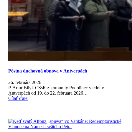
Pôstna duchovná obnova v Antverpách
26. februára 2026
P. Artur Bilyk CSsR z komunity Podolínec viedol v
Antverpách od 19. do 22. februára 2026…
Čítať ďalej