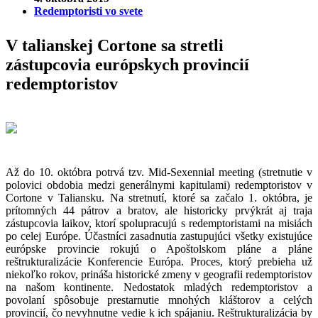
Redemptoristi vo svete
V talianskej Cortone sa stretli
zástupcovia európskych provincií
redemptoristov
Až do 10. októbra potrvá tzv. Mid-Sexennial meeting (stretnutie v
polovici obdobia medzi generálnymi kapitulami) redemptoristov v
Cortone v Taliansku. Na stretnutí, ktoré sa začalo 1. októbra, je
prítomných 44 pátrov a bratov, ale historicky prvýkrát aj traja
zástupcovia laikov, ktorí spolupracujú s redemptoristami na misiách
po celej Európe. Účastníci zasadnutia zastupujúci všetky existujúce
európske provincie rokujú o Apoštolskom pláne a pláne
reštrukturalizácie Konferencie Európa. Proces, ktorý prebieha už
niekoľko rokov, prináša historické zmeny v geografii redemptoristov
na našom kontinente. Nedostatok mladých redemptoristov a
povolaní spôsobuje prestarnutie mnohých kláštorov a celých
provincií, čo nevyhnutne vedie k ich spájaniu. Reštrukturalizácia by