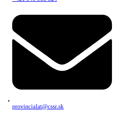
provincialat@cssr.sk