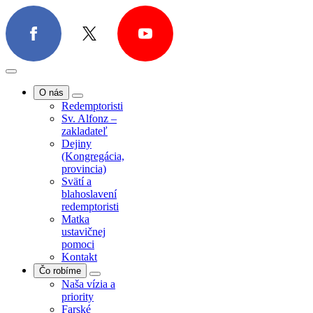
O ná
O nás
Redemptoristi
Sv. Alfonz –
zakladateľ
Dejiny
(Kongregácia,
provincia)
Svätí a
blahoslavení
redemptoristi
Čo r
Matka
ustavičnej
pomoci
Kontakt
Čo robíme
Naša vízia a
priority
Farské