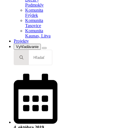
Podmokly
Komunita
Frýdek
Projek
Komunita
Tasovice
Komunita
Kaunas, Litva
Projekty
Vyhľadávanie
Search
for:
4. októbra 2019