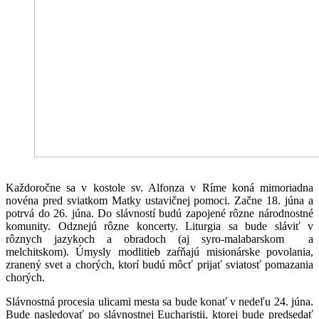
Každoročne sa v kostole sv. Alfonza v Ríme koná mimoriadna
novéna pred sviatkom Matky ustavičnej pomoci. Začne 18. júna a
potrvá do 26. júna. Do slávností budú zapojené rôzne národnostné
komunity. Odznejú rôzne koncerty. Liturgia sa bude sláviť v
rôznych jazykoch a obradoch (aj syro-malabarskom a
melchitskom). Úmysly modlitieb zaŕňajú misionárske povolania,
zranený svet a chorých, ktorí budú môcť prijať sviatosť pomazania
chorých.
Slávnostná procesia ulicami mesta sa bude konať v nedeľu 24. júna.
Bude nasledovať po slávnostnej Eucharistii, ktorej bude predsedať