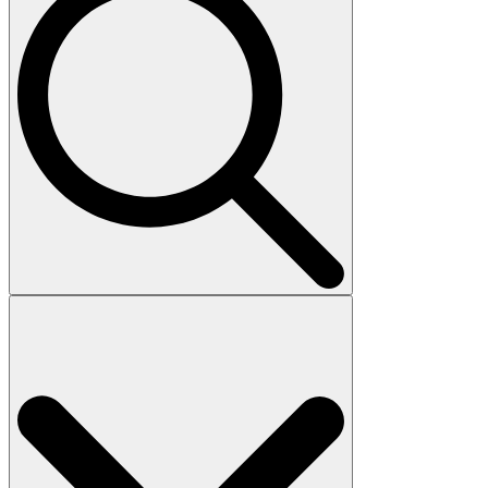
Search
for: