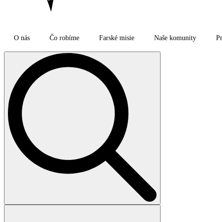
O nás
Čo robíme
Farské misie
Naše komunity
Pr
Search
for: