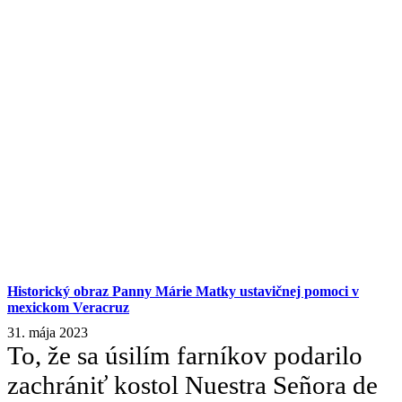
Historický obraz Panny Márie Matky ustavičnej pomoci v
mexickom Veracruz
31. mája 2023
To, že sa úsilím farníkov podarilo
zachrániť kostol Nuestra Señora de