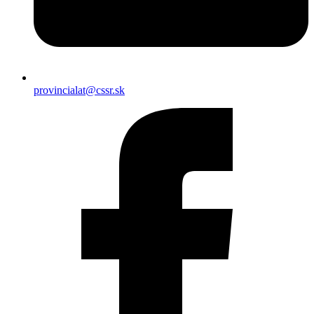
provincialat@cssr.sk