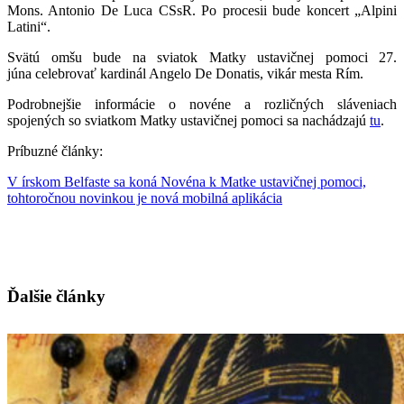
Mons. Antonio De Luca CSsR. Po procesii bude koncert „Alpini
Latini“.
Svätú omšu bude na sviatok Matky ustavičnej pomoci 27.
júna celebrovať kardinál Angelo De Donatis, vikár mesta Rím.
Podrobnejšie informácie o novéne a rozličných sláveniach
spojených so sviatkom Matky ustavičnej pomoci sa nachádzajú
tu
.
Príbuzné články:
V írskom Belfaste sa koná Novéna k Matke ustavičnej pomoci,
tohtoročnou novinkou je nová mobilná aplikácia
Ďalšie články