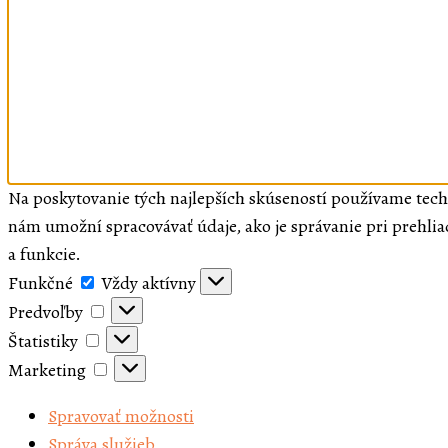
Na poskytovanie tých najlepších skúseností používame tech
nám umožní spracovávať údaje, ako je správanie pri prehlia
a funkcie.
Funkčné
Funkčné
Vždy aktívny
Predvoľby
Predvoľby
Štatistiky
Štatistiky
Marketing
Marketing
Spravovať možnosti
Správa služieb