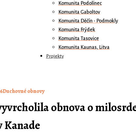
Komunita Podolínec
Komunita Gaboltov
Komunita Děčín - Podmokly
Komunita Frýdek
Komunita Tasovice
Komunita Kaunas, Litva
Projekty
16
Duchovné obnovy
vyvrcholila obnova o milosrd
v Kanade