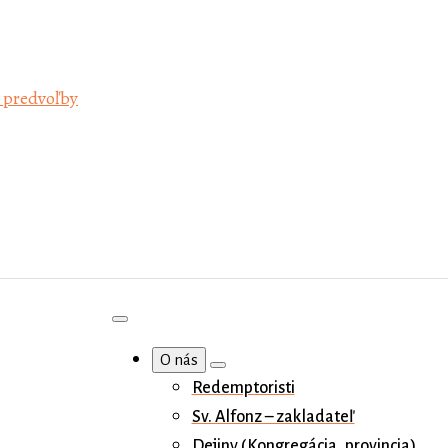
 predvoľby
O nás
Redemptoristi
Sv. Alfonz – zakladateľ
Dejiny (Kongregácia, provincia)