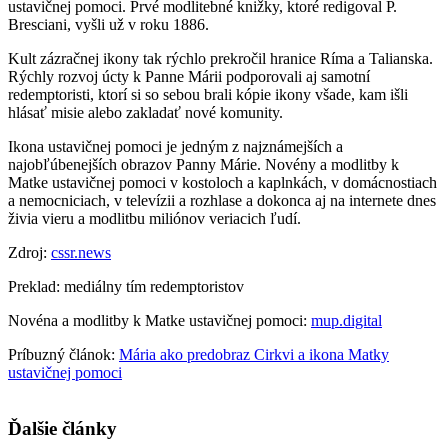
ustavičnej pomoci. Prvé modlitebné knižky, ktoré redigoval P.
Bresciani, vyšli už v roku 1886.
Kult zázračnej ikony tak rýchlo prekročil hranice Ríma a Talianska.
Rýchly rozvoj úcty k Panne Márii podporovali aj samotní
redemptoristi, ktorí si so sebou brali kópie ikony všade, kam išli
hlásať misie alebo zakladať nové komunity.
Ikona ustavičnej pomoci je jedným z najznámejších a
najobľúbenejších obrazov Panny Márie. Novény a modlitby k
Matke ustavičnej pomoci v kostoloch a kaplnkách, v domácnostiach
a nemocniciach, v televízii a rozhlase a dokonca aj na internete dnes
živia vieru a modlitbu miliónov veriacich ľudí.
Zdroj:
cssr.news
Preklad: mediálny tím redemptoristov
Novéna a modlitby k Matke ustavičnej pomoci:
mup.digital
Príbuzný článok:
Mária ako predobraz Cirkvi a ikona Matky
ustavičnej pomoci
Ďalšie články