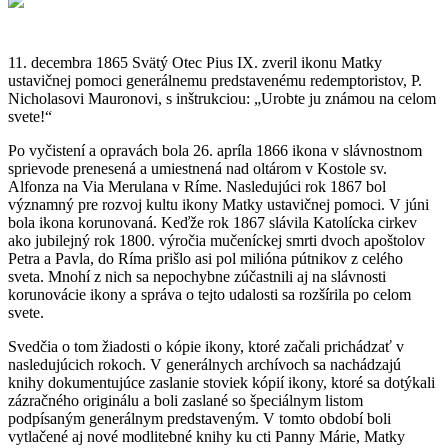
11. decembra 1865 Svätý Otec Pius IX. zveril ikonu Matky
ustavičnej pomoci generálnemu predstavenému redemptoristov, P.
Nicholasovi Mauronovi, s inštrukciou: „Urobte ju známou na celom
svete!“
Po vyčistení a opravách bola 26. apríla 1866 ikona v slávnostnom
sprievode prenesená a umiestnená nad oltárom v Kostole sv.
Alfonza na Via Merulana v Ríme. Nasledujúci rok 1867 bol
významný pre rozvoj kultu ikony Matky ustavičnej pomoci. V júni
bola ikona korunovaná. Keďže rok 1867 slávila Katolícka cirkev
ako jubilejný rok 1800. výročia mučeníckej smrti dvoch apoštolov
Petra a Pavla, do Ríma prišlo asi pol milióna pútnikov z celého
sveta. Mnohí z nich sa nepochybne zúčastnili aj na slávnosti
korunovácie ikony a správa o tejto udalosti sa rozšírila po celom
svete.
Svedčia o tom žiadosti o kópie ikony, ktoré začali prichádzať v
nasledujúcich rokoch. V generálnych archívoch sa nachádzajú
knihy dokumentujúce zaslanie stoviek kópií ikony, ktoré sa dotýkali
zázračného originálu a boli zaslané so špeciálnym listom
podpísaným generálnym predstaveným. V tomto období boli
vytlačené aj nové modlitebné knihy ku cti Panny Márie, Matky