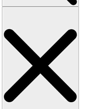
Search
for: