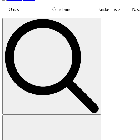
O nás
Čo robíme
Farské misie
Naš
Search
for: