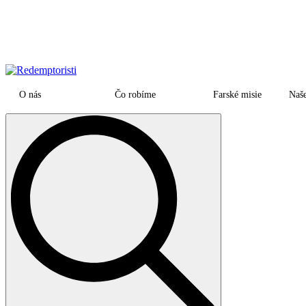
O nás
Čo robíme
Farské misie
Naš