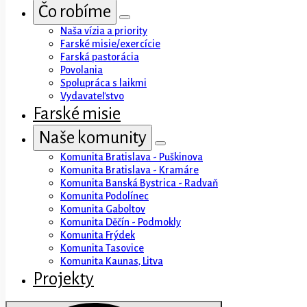
Čo robíme
Naša vízia a priority
Farské misie/exercície
Farská pastorácia
Povolania
Spolupráca s laikmi
Vydavateľstvo
Farské misie
Naše komunity
Komunita Bratislava - Puškinova
Komunita Bratislava - Kramáre
Komunita Banská Bystrica - Radvaň
Komunita Podolínec
Komunita Gaboltov
Komunita Děčín - Podmokly
Komunita Frýdek
Komunita Tasovice
Komunita Kaunas, Litva
Projekty