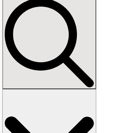
Search
for: