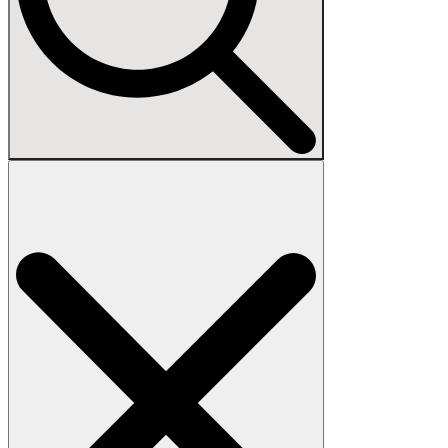
Search
for: