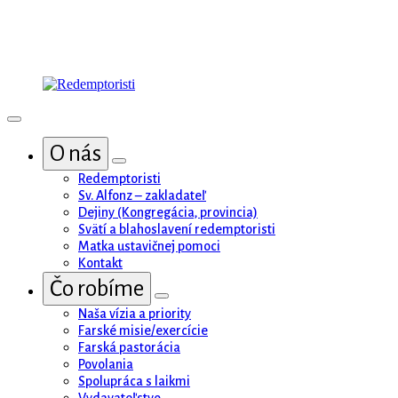
O nás
Redemptoristi
Sv. Alfonz – zakladateľ
Dejiny (Kongregácia, provincia)
Svätí a blahoslavení redemptoristi
Matka ustavičnej pomoci
Kontakt
Čo robíme
Naša vízia a priority
Farské misie/exercície
Farská pastorácia
Povolania
Spolupráca s laikmi