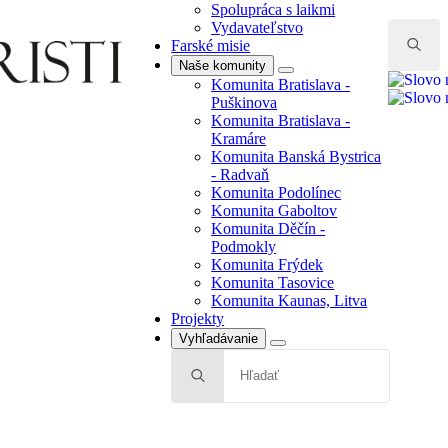
Spolupráca s laikmi
Vydavateľstvo
Farské misie
Naše komunity
Search
Komunita Bratislava -
for:
Puškinova
Komunita Bratislava -
Kramáre
Komunita Banská Bystrica
- Radvaň
Komunita Podolínec
Komunita Gaboltov
Komunita Děčín -
Podmokly
Komunita Frýdek
Komunita Tasovice
Komunita Kaunas, Litva
Projekty
Vyhľadávanie
Search
for: