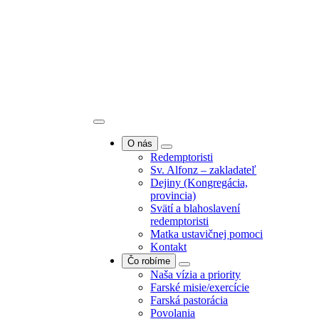
O nás
Redemptoristi
Sv. Alfonz – zakladateľ
Dejiny (Kongregácia,
provincia)
Svätí a blahoslavení
redemptoristi
Matka ustavičnej pomoci
Kontakt
Čo robíme
Naša vízia a priority
Farské misie/exercície
Farská pastorácia
Povolania