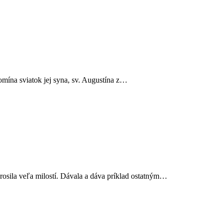
omína sviatok jej syna, sv. Augustína z…
osila veľa milostí. Dávala a dáva príklad ostatným…