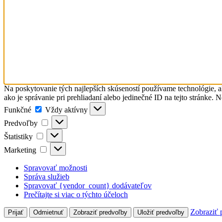
Na poskytovanie tých najlepších skúseností používame technológie, a
ako je správanie pri prehliadaní alebo jedinečné ID na tejto stránke. 
Funkčné
Funkčné
Vždy aktívny
Predvoľby
Predvoľby
Štatistiky
Štatistiky
Marketing
Marketing
Spravovať možnosti
Správa služieb
Spravovať {vendor_count} dodávateľov
Prečítajte si viac o týchto účeloch
Zobraziť 
Prijať
Odmietnuť
Zobraziť predvoľby
Uložiť predvoľby