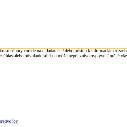
ko sú súbory cookie na ukladanie a/alebo prístup k informáciám o zari
Nesúhlas alebo odvolanie súhlasu môže nepriaznivo ovplyvniť určité vlas
predvoľby