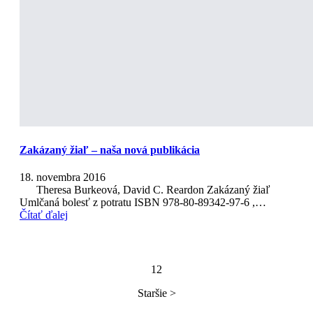
Zakázaný žiaľ – naša nová publikácia
18. novembra 2016
Theresa Burkeová, David C. Reardon Zakázaný žiaľ
Umlčaná bolesť z potratu ISBN 978-80-89342-97-6 ,…
Čítať ďalej
1
2
Staršie >