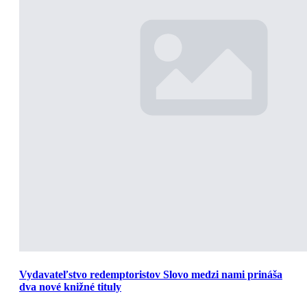
Vydavateľstvo redemptoristov Slovo medzi nami prináša
dva nové knižné tituly