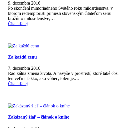
9. decembra 2016
Po skončení mimoriadneho Svätého roku milosrdenstva, v
ktorom redemptoristi priniesli slovenským čitateľom sériu
brožúr o milosrdenstve,…
Čítať ďalej
Za každú cenu
7. decembra 2016
Radikálna zmena života. A navyše v prostredí, ktoré také čosi
len veľmi ťažko, ako vôbec, toleruje.…
Čítať ďalej
Zakázaný žiaľ – článok o knihe