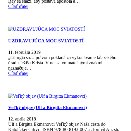
Ray sa snaží, aby postava apoštola a…
Čítať ďalej
UZDRAVUJÚCA MOC SVIATOSTÍ
11. februára 2019
„Liturgia sa… právom pokladá za vykonávanie kňazského
úradu Ježiša Krista. V nej sa vnímateľnými znakmi
naznačuje…
Čítať ďalej
Veľký objav (Ulf a Birgitta Ekmanovci)
12. apríla 2018
Ulf a Birgitta Ekmanovci Veľký objav Naša cesta do
Katolíckej cirkvi ISBN 978-80-8193-007-2, formát A5, str.