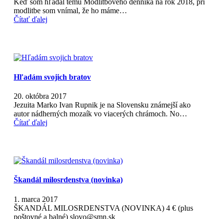
Keď som hľadal tému Modlitbového denníka na rok 2018, pri
modlitbe som vnímal, že ho máme…
Čítať ďalej
Hľadám svojich bratov
20. októbra 2017
Jezuita Marko Ivan Rupnik je na Slovensku známejší ako
autor nádherných mozaík vo viacerých chrámoch. No…
Čítať ďalej
Škandál milosrdenstva (novinka)
1. marca 2017
ŠKANDÁL MILOSRDENSTVA (NOVINKA) 4 € (plus
poštovné a balné) slovo@smn.sk