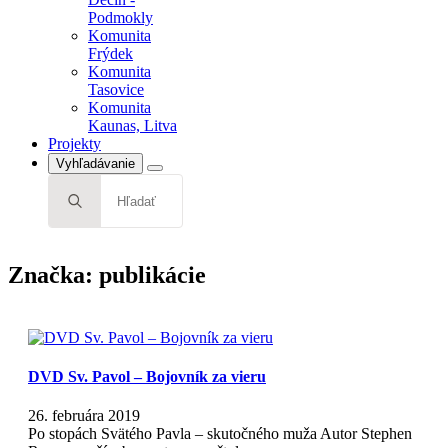
Tasovice
Podmokly
Komunita
Komunita
Kaunas, Litva
Frýdek
Projekty
Komunita
Tasovice
Komunita
Kaunas, Litva
Projekty
Vyhľadávanie
Search
for:
Značka:
publikácie
DVD Sv. Pavol – Bojovník za vieru
26. februára 2019
Po stopách Svätého Pavla – skutočného muža Autor Stephen