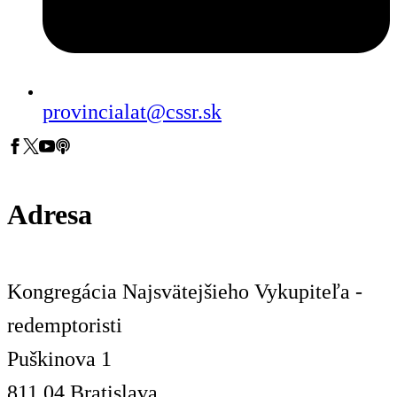
provincialat@cssr.sk
Adresa
Kongregácia Najsvätejšieho Vykupiteľa -
redemptoristi
Puškinova 1
811 04 Bratislava