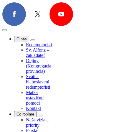
O nás
Redemptoristi
Sv. Alfonz –
zakladateľ
Dejiny
O nás
(Kongregácia,
Redemptoristi
provincia)
Sv. Alfonz –
Svätí a
zakladateľ
blahoslavení
Dejiny
redemptoristi
(Kongregácia,
Matka
provincia)
ustavičnej
Svätí a
pomoci
blahoslavení
Kontakt
redemptoristi
Čo robíme
Matka
Naša vízia a
ustavičnej
priority
pomoci
Farské
Kontakt
misie/exercície
Čo robíme
Farská
Naša vízia a
pastorácia
priority
Povolania
Farské
Spolupráca s