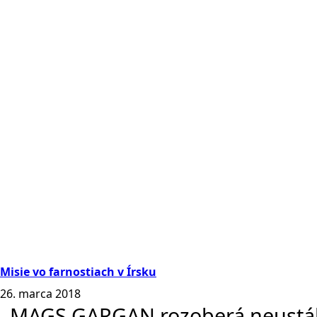
Misie vo farnostiach v Írsku
26. marca 2018
MAGS GARGAN rozoberá neustálu p