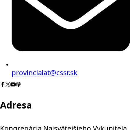
provincialat@cssr.sk
Adresa
Kongregácia Najsvätejšieho Vykupiteľa