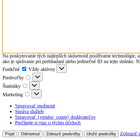
Na poskytovanie tých najlepších skúseností používame technológie, a
ako je správanie pri prehliadaní alebo jedinečné ID na tejto stránke. 
Funkčné
Funkčné
Vždy aktívny
Predvoľby
Predvoľby
Štatistiky
Štatistiky
Marketing
Marketing
Spravovať možnosti
Správa služieb
Spravovať {vendor_count} dodávateľov
Prečítajte si viac o týchto účeloch
Zobraziť 
Prijať
Odmietnuť
Zobraziť predvoľby
Uložiť predvoľby