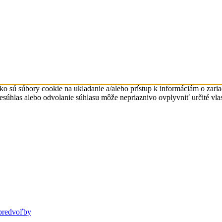
ko sú súbory cookie na ukladanie a/alebo prístup k informáciám o zari
Nesúhlas alebo odvolanie súhlasu môže nepriaznivo ovplyvniť určité vlas
predvoľby