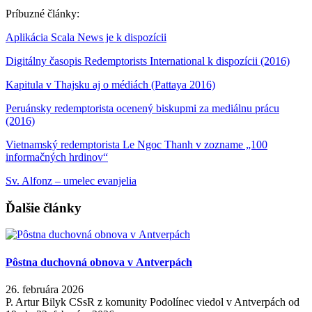
Príbuzné články:
Aplikácia Scala News je k dispozícii
Digitálny časopis Redemptorists International k dispozícii (2016)
Kapitula v Thajsku aj o médiách (Pattaya 2016)
Peruánsky redemptorista ocenený biskupmi za mediálnu prácu
(2016)
Vietnamský redemptorista Le Ngoc Thanh v zozname „100
informačných hrdinov“
Sv. Alfonz – umelec evanjelia
Ďalšie články
Pôstna duchovná obnova v Antverpách
26. februára 2026
P. Artur Bilyk CSsR z komunity Podolínec viedol v Antverpách od