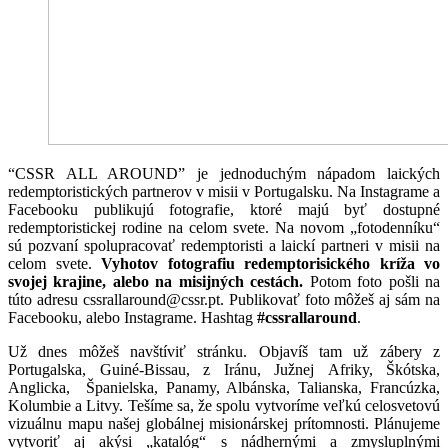
“CSSR ALL AROUND” je jednoduchým nápadom laických
redemptoristických partnerov v misii v Portugalsku. Na Instagrame a
Facebooku publikujú fotografie, ktoré majú byť dostupné
redemptoristickej rodine na celom svete. Na novom „fotodenníku“
sú pozvaní spolupracovať redemptoristi a laickí partneri v misii na
celom svete.
Vyhotov fotografiu redemptorisického kríža vo
svojej krajine, alebo na misijných cestách.
Potom foto pošli na
túto adresu cssrallaround@cssr.pt. Publikovať foto môžeš aj sám na
Facebooku, alebo Instagrame. Hashtag
#cssrallaround
.
Už dnes môžeš navštíviť stránku. Objavíš tam už zábery z
Portugalska, Guiné-Bissau, z Iránu, Južnej Afriky, Škótska,
Anglicka, Španielska, Panamy, Albánska, Talianska, Francúzka,
Kolumbie a Litvy. Tešíme sa, že spolu vytvoríme veľkú celosvetovú
vizuálnu mapu našej globálnej misionárskej prítomnosti. Plánujeme
vytvoriť aj akýsi „katalóg“ s nádhernými a zmysluplnými