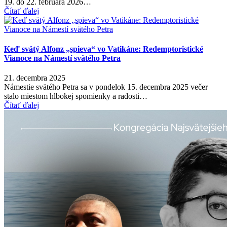
19. do 22. februára 2026…
Čítať ďalej
Keď svätý Alfonz „spieva“ vo Vatikáne: Redemptoristické
Vianoce na Námestí svätého Petra
21. decembra 2025
Námestie svätého Petra sa v pondelok 15. decembra 2025 večer
stalo miestom hlbokej spomienky a radosti…
Čítať ďalej