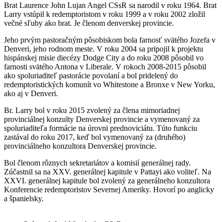
Brat Laurence John Lujan Angel CSsR sa narodil v roku 1964. Brat
Larry vstúpil k redemptoristom v roku 1999 a v roku 2002 zložil
večné sľuby ako brat. Je členom denverskej provincie.
Jeho prvým pastoračným pôsobiskom bola farnosť svätého Jozefa v
Denveri, jeho rodnom meste. V roku 2004 sa pripojil k projektu
hispánskej misie diecézy Dodge City a do roku 2008 pôsobil vo
farnosti svätého Antona v Liberale. V rokoch 2008-2015 pôsobil
ako spoluriaditeľ pastorácie povolaní a bol pridelený do
redemptoristických komunít vo Whitestone a Bronxe v New Yorku,
ako aj v Denveri.
Br. Larry bol v roku 2015 zvolený za člena mimoriadnej
provinciálnej konzulty Denverskej provincie a vymenovaný za
spoluriaditeľa formácie na úrovni prednoviciátu. Túto funkciu
zastával do roku 2017, keď bol vymenovaný za (druhého)
provinciálneho konzultora Denverskej provincie.
Bol členom rôznych sekretariátov a komisií generálnej rady.
Zúčastnil sa na XXV. generálnej kapitule v Pattayi ako voliteľ. Na
XXVI. generálnej kapitule bol zvolený za generálneho konzultora
Konferencie redemptoristov Severnej Ameriky. Hovorí po anglicky
a španielsky.