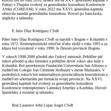
ktorým bol do roku 2016, neskôr bol na XXV. generálnej kapitule v
Pattayi v Thajsku zvolený za generálneho konzultora Konferencie
Afriky (COREAM). V roku 2022 mu XXVI. generálna kapitula
obnovila mandát generálneho konzultora. Hovorí po francúzsky,
anglicky a taliansky.
P. Jairo Díaz Rodríguez CSsR
Páter Jairo Díaz Rodríguez CSsR sa narodil v Bogote v Kolumbii v
roku 1972. Redemptoristické rehoľné sľuby zložil v roku 1993 a za
kňaza bol vysvätený v roku 1999. Je členom provincie Bogota.
V rokoch 1998-2000 pôsobil ako ľudový misionár. Približne päť
rokov pôsobil aj ako formátor a približne deväť rokov ako farár v
Kolumbii. Bol prorektorom Fundación Universitaria San Alfonso a
riaditeľom Colegio San Clemente Hofbauer v meste Manizales. V
posledných rokoch bol mimoriadnym provinciálnym konzultorom a
riaditeľom sekretariátu pre formáciu svojej provincie. Na XXVI.
generálnej kapitule bol zvolený za generálneho konzultora
Konferencie redemptoristov Latinskej Ameriky a Karibiku. Hovorí
španielsky a rozumie aj taliansky.
Brat Laurence John Lujan Angel CSsR