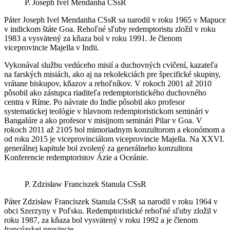
P. Joseph Ivel Mendanha CSsR
Páter Joseph Ivel Mendanha CSsR sa narodil v roku 1965 v Mapuce
v indickom štáte Goa. Rehoľné sľuby redemptoristu zložil v roku
1983 a vysvätený za kňaza bol v roku 1991. Je členom
viceprovincie Majella v Indii.
Vykonával službu vedúceho misií a duchovných cvičení, kazateľa
na farských misiách, ako aj na rekolekciách pre špecifické skupiny,
vrátane biskupov, kňazov a rehoľníkov. V rokoch 2001 až 2010
pôsobil ako zástupca riaditeľa redemptoristického duchovného
centra v Ríme. Po návrate do Indie pôsobil ako profesor
systematickej teológie v hlavnom redemptoristickom seminári v
Bangalúre a ako profesor v misijnom seminári Pilar v Goa. V
rokoch 2011 až 2105 bol mimoriadnym konzultorom a ekonómom a
od roku 2015 je viceprovinciálom viceprovincie Majella. Na XXVI.
generálnej kapitule bol zvolený za generálneho konzultora
Konferencie redemptoristov Ázie a Oceánie.
P. Zdzisław Franciszek Stanula CSsR
Páter Zdzisław Franciszek Stanula CSsR sa narodil v roku 1964 v
obci Szerzyny v Poľsku. Redemptoristické rehoľné sľuby zložil v
roku 1987, za kňaza bol vysvätený v roku 1992 a je členom
francúzskej provincie.