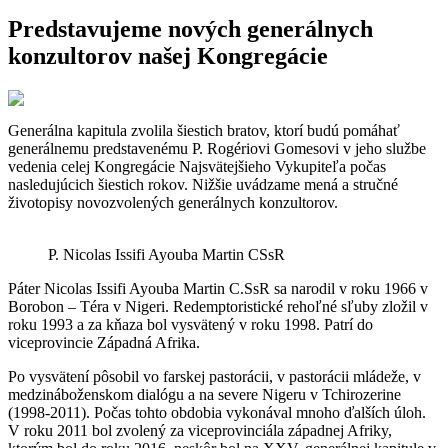
Predstavujeme nových generálnych
konzultorov našej Kongregácie
Generálna kapitula zvolila šiestich bratov, ktorí budú pomáhať
generálnemu predstavenému P. Rogériovi Gomesovi v jeho službe
vedenia celej Kongregácie Najsvätejšieho Vykupiteľa počas
nasledujúcich šiestich rokov. Nižšie uvádzame mená a stručné
životopisy novozvolených generálnych konzultorov.
P. Nicolas Issifi Ayouba Martin CSsR
Páter Nicolas Issifi Ayouba Martin C.SsR sa narodil v roku 1966 v
Borobon – Téra v Nigeri. Redemptoristické rehoľné sľuby zložil v
roku 1993 a za kňaza bol vysvätený v roku 1998. Patrí do
viceprovincie Západná Afrika.
Po vysvätení pôsobil vo farskej pastorácii, v pastorácii mládeže, v
medzináboženskom dialógu a na severe Nigeru v Tchirozerine
(1998-2011). Počas tohto obdobia vykonával mnoho ďalších úloh.
V roku 2011 bol zvolený za viceprovinciála západnej Afriky,