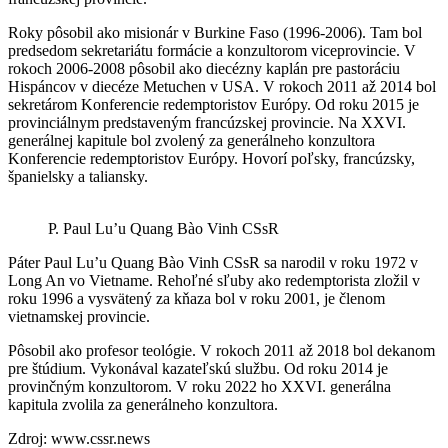
Roky pôsobil ako misionár v Burkine Faso (1996-2006). Tam bol
predsedom sekretariátu formácie a konzultorom viceprovincie. V
rokoch 2006-2008 pôsobil ako diecézny kaplán pre pastoráciu
Hispáncov v diecéze Metuchen v USA. V rokoch 2011 až 2014 bol
sekretárom Konferencie redemptoristov Európy. Od roku 2015 je
provinciálnym predstaveným francúzskej provincie. Na XXVI.
generálnej kapitule bol zvolený za generálneho konzultora
Konferencie redemptoristov Európy. Hovorí poľsky, francúzsky,
španielsky a taliansky.
P. Paul Lu’u Quang Bào Vinh CSsR
Páter Paul Lu’u Quang Bào Vinh CSsR sa narodil v roku 1972 v
Long An vo Vietname. Rehoľné sľuby ako redemptorista zložil v
roku 1996 a vysvätený za kňaza bol v roku 2001, je členom
vietnamskej provincie.
Pôsobil ako profesor teológie. V rokoch 2011 až 2018 bol dekanom
pre štúdium. Vykonával kazateľskú službu. Od roku 2014 je
provinčným konzultorom. V roku 2022 ho XXVI. generálna
kapitula zvolila za generálneho konzultora.
Zdroj: www.cssr.news