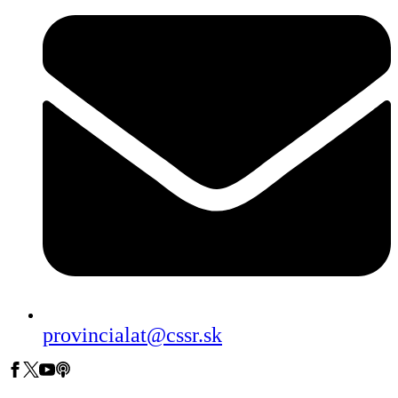
provincialat@cssr.sk