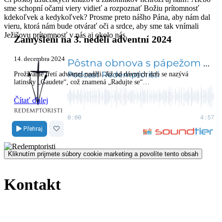
sme schopní očami viery vidieť a rozpoznať Božiu prítomnosť
kdekoľvek a kedykoľvek? Prosme preto nášho Pána, aby nám dal
vieru, ktorá nám bude otvárať oči a srdce, aby sme tak vnímali
Ježišovu prítomnosť v nás aj okolo nás.
Zamyšlení na 3. neděli adventní 2024
14. decembra 2024
Prožíváme třetí adventní neděli. Již od dávných dob se nazývá
latinsky „Gaudete“, což znamená „Radujte se“…
Čítať ďalej
Kliknutím prijmete súbory cookie marketing a povolíte tento obsah
Kontakt