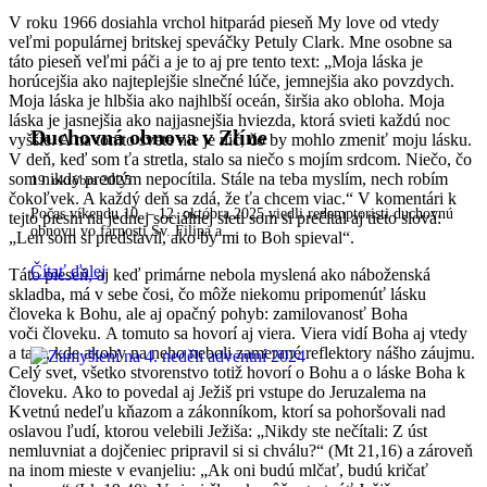
V roku 1966 dosiahla vrchol hitparád pieseň My love od vtedy
veľmi populárnej britskej speváčky Petuly Clark. Mne osobne sa
táto pieseň veľmi páči a je to aj pre tento text: „Moja láska je
horúcejšia ako najteplejšie slnečné lúče, jemnejšia ako povzdych.
Moja láska je hlbšia ako najhlbší oceán, širšia ako obloha. Moja
láska je jasnejšia ako najjasnejšia hviezda, ktorá svieti každú noc
Duchovná obnova v Zlíne
vyššie. A na tomto svete nie je nič, čo by mohlo zmeniť moju lásku.
V deň, keď som ťa stretla, stalo sa niečo s mojím srdcom. Niečo, čo
som nikdy predtým nepocítila. Stále na teba myslím, nech robím
19. októbra 2025
čokoľvek. A každý deň sa zdá, že ťa chcem viac.“ V komentári k
Počas víkendu 10. – 12. októbra 2025 viedli redemptoristi duchovnú
tejto piesni na jednej sociálnej sieti som si prečítal aj tieto slová:
obnovu vo farnosti Sv. Filipa a…
„Len som si predstavil, ako by mi to Boh spieval“.
Čítať ďalej
Táto pieseň, aj keď primárne nebola myslená ako náboženská
skladba, má v sebe čosi, čo môže niekomu pripomenúť lásku
človeka k Bohu, ale aj opačný pohyb: zamilovanosť Boha
voči človeku. A tomuto sa hovorí aj viera. Viera vidí Boha aj vtedy
a tam, kde akoby na neho neboli zamerané reflektory nášho záujmu.
Celý svet, všetko stvorenstvo totiž hovorí o Bohu a o láske Boha k
človeku. Ako to povedal aj Ježiš pri vstupe do Jeruzalema na
Kvetnú nedeľu kňazom a zákonníkom, ktorí sa pohoršovali nad
oslavou ľudí, ktorou velebili Ježiša: „Nikdy ste nečítali: Z úst
nemluvniat a dojčeniec pripravil si si chválu?“ (Mt 21,16) a zároveň
na inom mieste v evanjeliu: „Ak oni budú mlčať, budú kričať