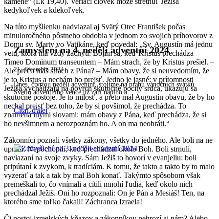
kamene“ (Lk 19,40). Veriaci človek môže stretnúť Ježiša
kedykoľvek a kdekoľvek.
Na túto myšlienku nadviazal aj Svätý Otec František počas
minuloročného pôstneho obdobia v jednom zo svojich príhovorov z
Domu sv. Marty vo Vatikáne, keď povedal: „Sv. Augustín má jednu
Zamyšlení na 4. neděli adventní 2024
vetu, ktorá ma vždy zachytí: Bojím sa, keď Kristus prechádza –
Timeo Dominum transeuntem – Mám strach, že by Kristus prešiel. –
21. decembra 2024
Ale prečo máš strach z Pána? – Mám obavy, že si neuvedomím, že
je to Kristus a nechám ho prejsť. Jedno je jasné: v prítomnosti
Dnes, čtvrtou nedělí adventní, stojíme na prahu vánočních svátků.
Ježiša vychádzajú na povrch skutočné pocity srdca, ukazujú sa
Světlo adventního věnce už září naplno a…
skutočné postoje. Je to milosť, a preto mal Augustín obavu, že by ho
nechal prejsť bez toho, že by si povšimol, že prechádza. To
Čítať ďalej
znamená inými slovami: mám obavy z Pána, keď prechádza, že si
ho nevšimnem a nerozpoznám ho. A on ma neobráti.“
Zákonníci poznali všetky zákony, všetky do jedného. Ale boli na ne
upnutí. Nepochopili, keď prechádzal okolo Boh. Boli strnulí,
naviazaní na svoje zvyky. Sám Ježiš to hovorí v evanjeliu: boli
pripútaní k zvykom, k tradíciám. K tomu, že takto a takto by to malo
vyzerať a tak a tak by mal Boh konať. Takýmto spôsobom však
premeškali to, čo vnímali a cítili mnohí ľudia, keď okolo nich
prechádzal Ježiš. Oni ho rozpoznali: On je Pán a Mesiáš! Ten, na
ktorého sme toľko čakali! Záchranca Izraela!
Či postoj izraelských kňazov a zákonníkov nehrozí aj nám? Alebo