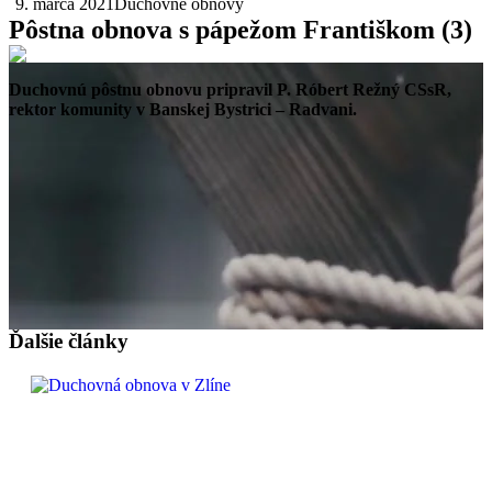
9. marca 2021
Duchovné obnovy
Pôstna obnova s pápežom Františkom (3)
Duchovnú pôstnu obnovu pripravil P. Róbert Režný CSsR,
rektor komunity v Banskej Bystrici – Radvani.
Ďalšie články