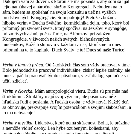
Ďakujem vám za dôveru, s ktorou ste ma požiadali, aby som sa ujal
tejto namáhavej a náročnej služby Kongregácii. Nebudem na to
sám, budem sa spoliehať na svoju konzultu a tiež na vyšších
predstavených Kongregácie. Som pokojný! Pretože zbožne a
hlboko verím v Ducha Svätého, kormidelníka dejín, toho, ktorý bol
prítomný pri stvorení sveta, ktorý spočíval na Ježišovi v synagóge,
pri zmŕtvychvstaní, počas Turíc, na Alfonzovi pri založení
Kongregácie, v životoch našich svätých, blahoslavených,
mučeníkov, Božích sluhov a v každom z nás, ktorí sme tu dnes
prítomní na tejto kapitule. Duch Svätý je tu! Dnes sú naše Turíce!
Verím v tímovú prácu.
Od školských čias som vždy pracoval v tíme.
Bolo jednoduchšie pracovať individuálne, získať lepšie známky, ale
mne sa páčilo pracovať týmto spôsobom, viesť dialóg, spoločne sa
učiť, zdieľať.
Verím v človeka.
Mám antropologickú vieru. Ľudia sú pre mňa nad
štruktúrami. Štruktúry majú svoj význam, ale posudzované z
hľadiska ľudí a poslania. A ľudská osoba je vždy nová. Každý deň
sa obnovuje, prekvapuje svojím potenciálom a svojimi slabosťami, a
to ma uchvacuje!
Verím v mystiku.
Líderstvo, ktoré nemá skúsenosť Boha, je prázdne
a nemôže vidieť osoby. Len hýbe ozubenými kolieskami, aby
fungovalo súkolie, a uzurpuje si svoju funkciu starostlivosti,