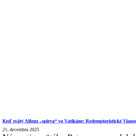
Keď svätý Alfonz „spieva“ vo Vatikáne: Redemptoristické Viano
21. decembra 2025