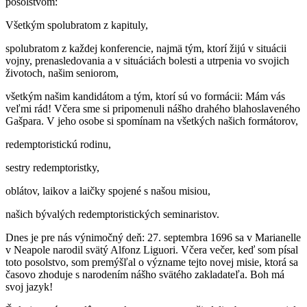
posolstvom:
Všetkým spolubratom z kapituly,
spolubratom z každej konferencie, najmä tým, ktorí žijú v situácii
vojny, prenasledovania a v situáciách bolesti a utrpenia vo svojich
životoch, našim seniorom,
všetkým našim kandidátom a tým, ktorí sú vo formácii: Mám vás
veľmi rád! Včera sme si pripomenuli nášho drahého blahoslaveného
Gašpara. V jeho osobe si spomínam na všetkých našich formátorov,
redemptoristickú rodinu,
sestry redemptoristky,
oblátov, laikov a laičky spojené s našou misiou,
našich bývalých redemptoristických seminaristov.
Dnes je pre nás výnimočný deň: 27. septembra 1696 sa v Marianelle
v Neapole narodil svätý Alfonz Liguori. Včera večer, keď som písal
toto posolstvo, som premýšľal o význame tejto novej misie, ktorá sa
časovo zhoduje s narodením nášho svätého zakladateľa. Boh má
svoj jazyk!