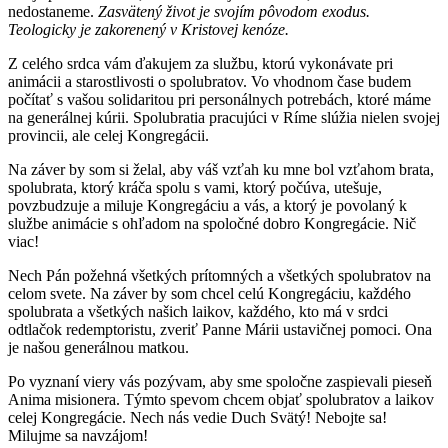
nedostaneme.
Zasvätený život je svojím pôvodom exodus.
Teologicky je zakorenený v Kristovej kenóze.
Z celého srdca vám ďakujem za službu, ktorú vykonávate pri
animácii a starostlivosti o spolubratov. Vo vhodnom čase budem
počítať s vašou solidaritou pri personálnych potrebách, ktoré máme
na generálnej kúrii. Spolubratia pracujúci v Ríme slúžia nielen svojej
provincii, ale celej Kongregácii.
Na záver by som si želal, aby váš vzťah ku mne bol vzťahom brata,
spolubrata, ktorý kráča spolu s vami, ktorý počúva, utešuje,
povzbudzuje a miluje Kongregáciu a vás, a ktorý je povolaný k
službe animácie s ohľadom na spoločné dobro Kongregácie. Nič
viac!
Nech Pán požehná všetkých prítomných a všetkých spolubratov na
celom svete. Na záver by som chcel celú Kongregáciu, každého
spolubrata a všetkých našich laikov, každého, kto má v srdci
odtlačok redemptoristu, zveriť Panne Márii ustavičnej pomoci. Ona
je našou generálnou matkou.
Po vyznaní viery vás pozývam, aby sme spoločne zaspievali pieseň
Anima misionera. Týmto spevom chcem objať spolubratov a laikov
celej Kongregácie. Nech nás vedie Duch Svätý! Nebojte sa!
Milujme sa navzájom!