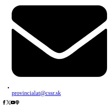
provincialat@cssr.sk