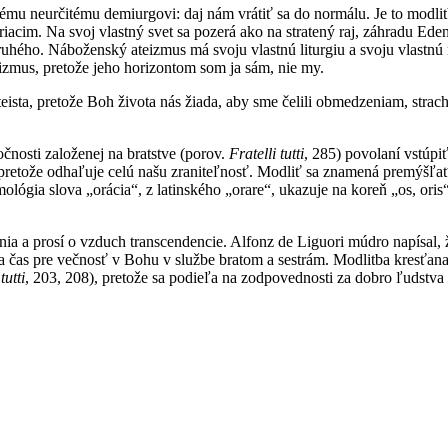
ému neurčitému demiurgovi: daj nám vrátiť sa do normálu. Je to modl
iacim. Na svoj vlastný svet sa pozerá ako na stratený raj, záhradu Ed
uhého. Náboženský ateizmus má svoju vlastnú liturgiu a svoju vlastnú m
eizmus, pretože jeho horizontom som ja sám, nie my.
eista, pretože Boh života nás žiada, aby sme čelili obmedzeniam, strach
čnosti založenej na bratstve (porov.
Fratelli tutti
, 285) povolaní vstúpi
 pretože odhaľuje celú našu zraniteľnosť. Modliť sa znamená premýšľ
ológia slova „orácia“, z latinského „orare“, ukazuje na koreň „os, oris“
ia a prosí o vzduch transcendencie. Alfonz de Liguori múdro napísal, 
a čas pre večnosť v Bohu v službe bratom a sestrám. Modlitba kresťana
tutti
, 203, 208), pretože sa podieľa na zodpovednosti za dobro ľudstva a