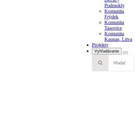
Tasovice
Podmokly
Komunita
Komunita
Kaunas, Litva
Frýdek
Projekty
Komunita
Tasovice
Komunita
Kaunas, Litva
Projekty
Vyhľadávanie
Search
for: