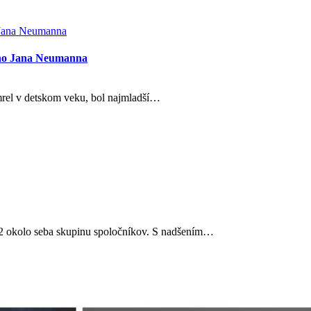
ého Jana Neumanna
mrel v detskom veku, bol najmladší…
2 okolo seba skupinu spoločníkov. S nadšením…