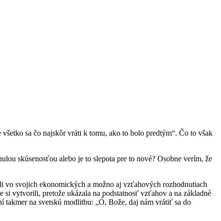
všetko sa čo najskôr vráti k tomu, ako to bolo predtým“. Čo to však
inulou skúsenosťou alebo je to slepota pre to nové? Osobne verím, že
adili vo svojich ekonomických a možno aj vzťahových rozhodnutiach
e si vytvorili, pretože ukázala na podstatnosť vzťahov a na základné
í takmer na svetskú modlitbu: „Ó, Bože, daj nám vrátiť sa do