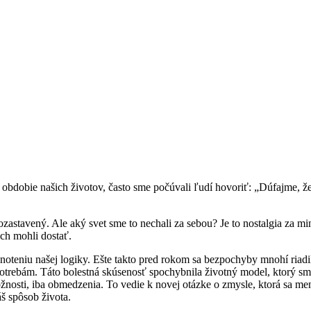
bdobie našich životov, často sme počúvali ľudí hovoriť: „Dúfajme, že 
ozastavený. Ale aký svet sme to nechali za sebou? Je to nostalgia za m
ich mohli dostať.
hodnoteniu našej logiky. Ešte takto pred rokom sa bezpochyby mnohí ri
m potrebám. Táto bolestná skúsenosť spochybnila životný model, ktorý sm
žnosti, iba obmedzenia. To vedie k novej otázke o zmysle, ktorá sa men
š spôsob života.