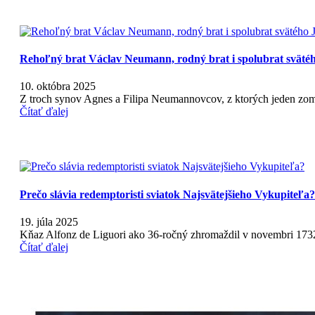
Rehoľný brat Václav Neumann, rodný brat i spolubrat svät
10. októbra 2025
Z troch synov Agnes a Filipa Neumannovcov, z ktorých jeden zo
Čítať ďalej
Prečo slávia redemptoristi sviatok Najsvätejšieho Vykupiteľa?
19. júla 2025
Kňaz Alfonz de Liguori ako 36-ročný zhromaždil v novembri 173
Čítať ďalej