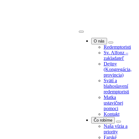
O nás
Redemptoristi
Sv. Alfonz –
zakladateľ
Dejiny
O nás
(Kongregácia,
Redemptoristi
provincia)
Sv. Alfonz –
Svätí a
zakladateľ
blahoslavení
Dejiny
redemptoristi
(Kongregácia,
Matka
provincia)
ustavičnej
Svätí a
pomoci
blahoslavení
Kontakt
redemptoristi
Čo robíme
Matka
Naša vízia a
ustavičnej
priority
pomoci
Farské
Kontakt
misie/exercície
Čo robíme
Farská
Naša vízia a
pastorácia
priority
Povolania
Farské
Spolupráca s