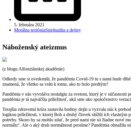
5. februára 2021
Morálna teológia
Spiritualita a dejiny
Náboženský ateizmus
(z blogu Alfonziánskej akadémie)
Odkedy sme si uvedomili, že pandémia Covid-19 tu s nami bude dlhé o
znamená, že všetko sa vráti k tomu, ako to bolo predtým?
Pandémia v nás vyvoláva nostalgiu za svetom, ktorý je v súčasnosti p
pandémia je tá najväčšia príležitosť, akú sme ako spoločenstvo veriac
Terajšia zdravotná kríza zastavila hodiny dejín a vyzvala nás k pre
logikou príležitosti, v ktorej Boh a druhý človek slúžili ich vlastný
potreby. Skoro by sa mohlo zdať, že pred nami nie sú žiadne nové mo
normálu“. Ale o aký druh normálnosti prosíme? Pandémia obnažila ná