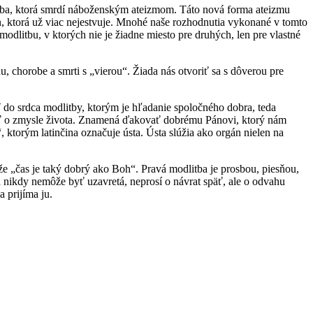
itba, ktorá smrdí náboženským ateizmom. Táto nová forma ateizmu
en, ktorá už viac nejestvuje. Mnohé naše rozhodnutia vykonané v tomto
odlitbu, v ktorých nie je žiadne miesto pre druhých, len pre vlastné
u, chorobe a smrti s „vierou“. Žiada nás otvoriť sa s dôverou pre
ť do srdca modlitby, ktorým je hľadanie spoločného dobra, teda
ať o zmysle života. Znamená ďakovať dobrému Pánovi, ktorý nám
, ktorým latinčina označuje ústa. Ústa slúžia ako orgán nielen na
že „čas je taký dobrý ako Boh“. Pravá modlitba je prosbou, piesňou,
 nikdy nemôže byť uzavretá, neprosí o návrat späť, ale o odvahu
 prijíma ju.