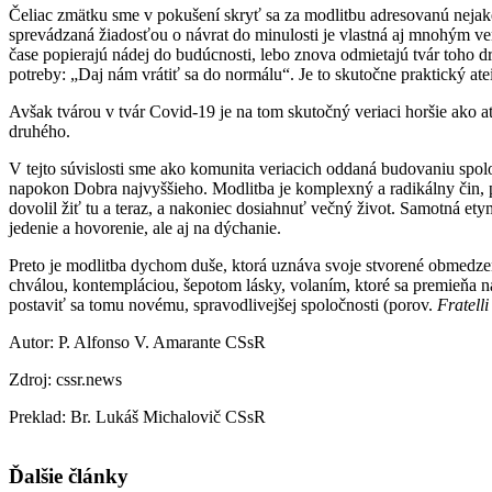
Čeliac zmätku sme v pokušení skryť sa za modlitbu adresovanú nejak
sprevádzaná žiadosťou o návrat do minulosti je vlastná aj mnohým ver
čase popierajú nádej do budúcnosti, lebo znova odmietajú tvár toho dr
potreby: „Daj nám vrátiť sa do normálu“. Je to skutočne praktický at
Avšak tvárou v tvár Covid-19 je na tom skutočný veriaci horšie ako at
druhého.
V tejto súvislosti sme ako komunita veriacich oddaná budovaniu spolo
napokon Dobra najvyššieho. Modlitba je komplexný a radikálny čin,
dovolil žiť tu a teraz, a nakoniec dosiahnuť večný život. Samotná etym
jedenie a hovorenie, ale aj na dýchanie.
Preto je modlitba dychom duše, ktorá uznáva svoje stvorené obmedzen
chválou, kontempláciou, šepotom lásky, volaním, ktoré sa premieňa n
postaviť sa tomu novému, spravodlivejšej spoločnosti (porov.
Fratelli 
Autor: P. Alfonso V. Amarante CSsR
Zdroj: cssr.news
Preklad: Br. Lukáš Michalovič CSsR
Ďalšie články