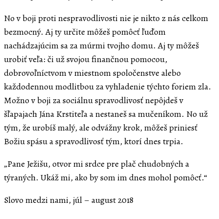
No v boji proti nespravodlivosti nie je nikto z nás celkom
bezmocný. Aj ty určite môžeš pomôcť ľuďom
nachádzajúcim sa za múrmi tvojho domu. Aj ty môžeš
urobiť veľa: či už svojou finančnou pomocou,
dobrovoľníctvom v miestnom spoločenstve alebo
každodennou modlitbou za vyhladenie týchto foriem zla.
Možno v boji za sociálnu spravodlivosť nepôjdeš v
šľapajach Jána Krstiteľa a nestaneš sa mučeníkom. No už
tým, že urobíš malý, ale odvážny krok, môžeš priniesť
Božiu spásu a spravodlivosť tým, ktorí dnes trpia.
„Pane Ježišu, otvor mi srdce pre plač chudobných a
týraných. Ukáž mi, ako by som im dnes mohol pomôcť.“
Slovo medzi nami, júl – august 2018