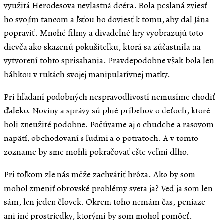
využitá Herodesova nevlastná dcéra. Bola poslaná zviesť
ho svojím tancom a ľsťou ho doviesť k tomu, aby dal Jána
popraviť. Mnohé filmy a divadelné hry vyobrazujú toto
dievča ako skazenú pokušiteľku, ktorá sa zúčastnila na
vytvorení tohto sprisahania. Pravdepodobne však bola len
bábkou v rukách svojej manipulatívnej matky.
Pri hľadaní podobných nespravodlivostí nemusíme chodiť
ďaleko. Noviny a správy sú plné príbehov o deťoch, ktoré
boli zneužité podobne. Počúvame aj o chudobe a rasovom
napätí, obchodovaní s ľuďmi a o potratoch. A v tomto
zozname by sme mohli pokračovať ešte veľmi dlho.
Pri toľkom zle nás môže zachvátiť hrôza. Ako by som
mohol zmeniť obrovské problémy sveta ja? Veď ja som len
sám, len jeden človek. Okrem toho nemám čas, peniaze
ani iné prostriedky, ktorými by som mohol pomôcť.