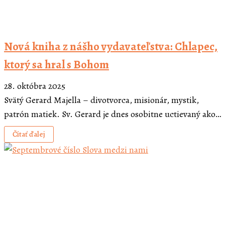
Nová kniha z nášho vydavateľstva: Chlapec,
ktorý sa hral s Bohom
28. októbra 2025
Svätý Gerard Majella – divotvorca, misionár, mystik,
patrón matiek. Sv. Gerard je dnes osobitne uctievaný ako…
Čítať ďalej