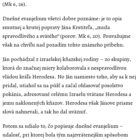
(Mk 6, 26).
Dnešné evanjelium všetci dobre poznáme: je to opis
smutnej a krutej popravy Jána Krstiteľa, „muža
spravodlivého a svätého“ (porov. Mk 6, 20). Pouvažujme
však na chvíľu nad pozadím tohto známeho príbehu.
Ján pochádzal z izraelskej kňazskej rodiny – zo skupiny,
ktorá do značnej miery kolaborovala s nespravodlivou
vládou kráľa Herodesa. No Ján namiesto toho, aby sa k nej
pridal, utiahol sa na púšť a začal ohlasovať posolstvo
pokánia, adresované celému Izraelu vrátane Herodesa a
jemu naklonených kňazov. Herodesa však Jánove priame
slová nahnevali, a tak ho dal uväzniť.
Potom sa udialo to, čo popisuje dnešné evanjelium –
udalosť, pri ktorej bola tým najzvrátenejším spôsobom