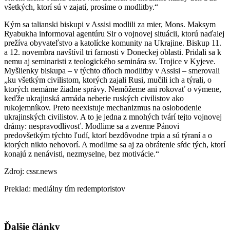
všetkých, ktorí sú v zajatí, prosíme o modlitby.“
Kým sa talianski biskupi v Assisi modlili za mier, Mons. Maksym
Ryabukha informoval agentúru Sir o vojnovej situácii, ktorú naďalej
prežíva obyvateľstvo a katolícke komunity na Ukrajine. Biskup 11.
a 12. novembra navštívil tri farnosti v Doneckej oblasti. Pridali sa k
nemu aj seminaristi z teologického seminára sv. Trojice v Kyjeve.
Myšlienky biskupa – v týchto dňoch modlitby v Assisi – smerovali
„ku všetkým civilistom, ktorých zajali Rusi, mučili ich a týrali, o
ktorých nemáme žiadne správy. Nemôžeme ani rokovať o výmene,
keďže ukrajinská armáda neberie ruských civilistov ako
rukojemníkov. Preto neexistuje mechanizmus na oslobodenie
ukrajinských civilistov. A to je jedna z mnohých tvárí tejto vojnovej
drámy: nespravodlivosť. Modlime sa a zverme Pánovi
predovšetkým týchto ľudí, ktorí bezdôvodne trpia a sú týraní a o
ktorých nikto nehovorí. A modlime sa aj za obrátenie sŕdc tých, ktorí
konajú z nenávisti, nezmyselne, bez motivácie.“
Zdroj: cssr.news
Preklad: mediálny tím redemptoristov
Ďalšie články