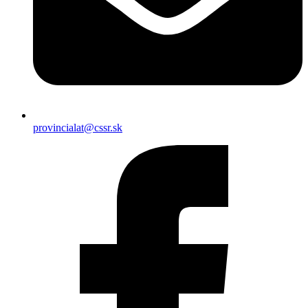
provincialat@cssr.sk