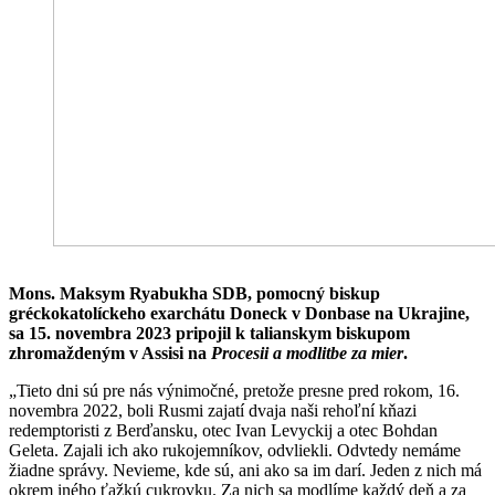
Mons. Maksym Ryabukha SDB, pomocný biskup
gréckokatolíckeho exarchátu Doneck v Donbase na Ukrajine,
sa 15. novembra 2023 pripojil k talianskym biskupom
zhromaždeným v Assisi na
Procesii a modlitbe za mier
.
„Tieto dni sú pre nás výnimočné, pretože presne pred rokom, 16.
novembra 2022, boli Rusmi zajatí dvaja naši rehoľní kňazi
redemptoristi z Berďansku, otec Ivan Levyckij a otec Bohdan
Geleta. Zajali ich ako rukojemníkov, odvliekli. Odvtedy nemáme
žiadne správy. Nevieme, kde sú, ani ako sa im darí. Jeden z nich má
okrem iného ťažkú cukrovku. Za nich sa modlíme každý deň a za