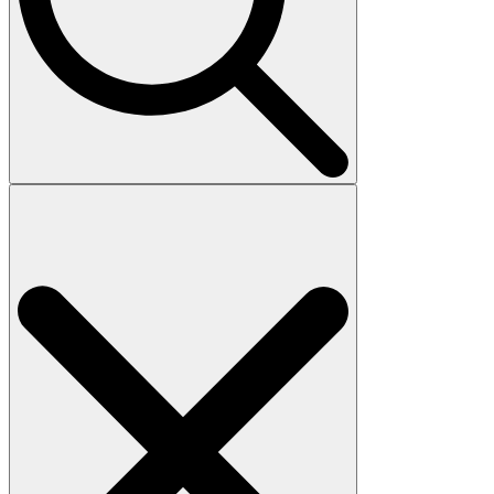
Search
for: