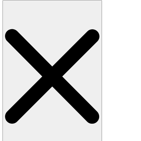
Search
for: