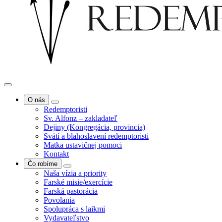
O nás
Redemptoristi
Sv. Alfonz – zakladateľ
Dejiny (Kongregácia, provincia)
Svätí a blahoslavení redemptoristi
Matka ustavičnej pomoci
Kontakt
Čo robíme
Naša vízia a priority
Farské misie/exercície
Farská pastorácia
Povolania
Spolupráca s laikmi
Vydavateľstvo