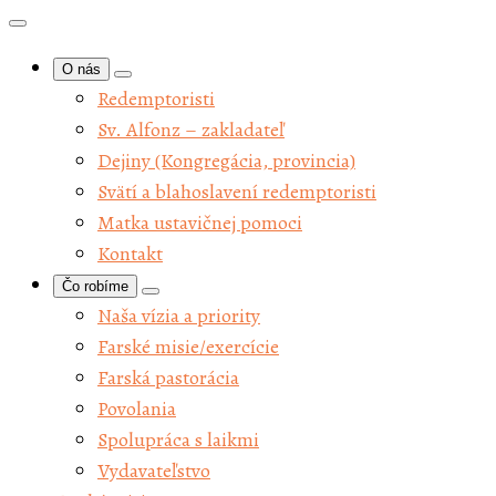
O nás
Redemptoristi
Sv. Alfonz – zakladateľ
Dejiny (Kongregácia, provincia)
Svätí a blahoslavení redemptoristi
Matka ustavičnej pomoci
Kontakt
Čo robíme
Naša vízia a priority
Farské misie/exercície
Farská pastorácia
Povolania
Spolupráca s laikmi
Vydavateľstvo