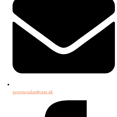
provincialat@cssr.sk