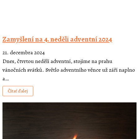
Zamyšlení na 4. neděli adventní 2024
21. decembra 2024
Dnes, čtvrtou nedělí adventní, stojíme na prahu
vánočních svátků. Světlo adventního věnce už září naplno
a…
Čítať ďalej