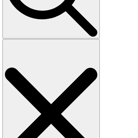
Search
for: