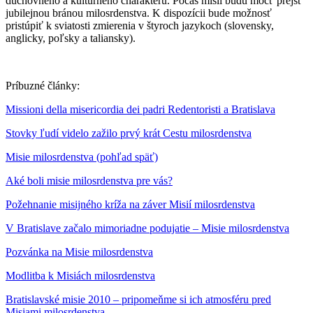
duchovného a kultúrneho charakteru. Počas misií budú môcť prejsť
jubilejnou bránou milosrdenstva. K dispozícii bude možnosť
pristúpiť k sviatosti zmierenia v štyroch jazykoch (slovensky,
anglicky, poľsky a taliansky).
Príbuzné články:
Missioni della misericordia dei padri Redentoristi a Bratislava
Stovky ľudí videlo zažilo prvý krát Cestu milosrdenstva
Misie milosrdenstva (pohľad späť)
Aké boli misie milosrdenstva pre vás?
Požehnanie misijného kríža na záver Misií milosrdenstva
V Bratislave začalo mimoriadne podujatie – Misie milosrdenstva
Pozvánka na Misie milosrdenstva
Modlitba k Misiách milosrdenstva
Bratislavské misie 2010 – pripomeňme si ich atmosféru pred
Misiami milosrdenstva