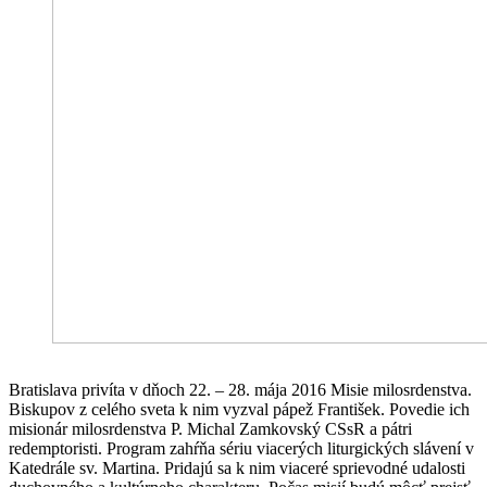
Bratislava privíta v dňoch 22. – 28. mája 2016 Misie milosrdenstva.
Biskupov z celého sveta k nim vyzval pápež František. Povedie ich
misionár milosrdenstva P. Michal Zamkovský CSsR a pátri
redemptoristi. Program zahŕňa sériu viacerých liturgických slávení v
Katedrále sv. Martina. Pridajú sa k nim viaceré sprievodné udalosti