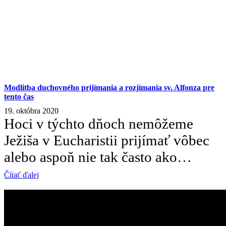
Modlitba duchovného prijímania a rozjímania sv. Alfonza pre
tento čas
19. októbra 2020
Hoci v týchto dňoch nemôžeme
Ježiša v Eucharistii prijímať vôbec
alebo aspoň nie tak často ako…
Čítať ďalej