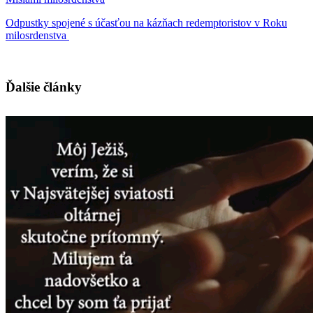
Odpustky spojené s účasťou na kázňach redemptoristov v Roku
milosrdenstva
Ďalšie články