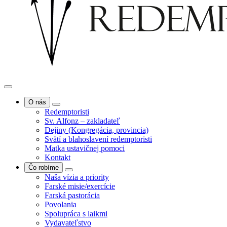
O nás
Redemptoristi
Sv. Alfonz – zakladateľ
Dejiny (Kongregácia, provincia)
Svätí a blahoslavení redemptoristi
Matka ustavičnej pomoci
Kontakt
Čo robíme
Naša vízia a priority
Farské misie/exercície
Farská pastorácia
Povolania
Spolupráca s laikmi
Vydavateľstvo