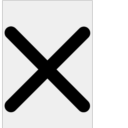
Search
for: