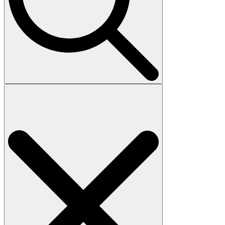
Search
for: